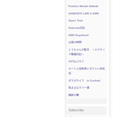
Positive Mental Attitude
SANZON’S LAIR in SWG
Spare Time
Sutasuta日記
SWG EspaGumi
お茶の時間
とうちゃんの駄文 ～エスティ
マ整備日記～
ののなぶろぐ
カートと自転車とダジャレ的生
活
ダラダライフ in Cocktail
気ままなラリー屋
物欲の園
Subscribe