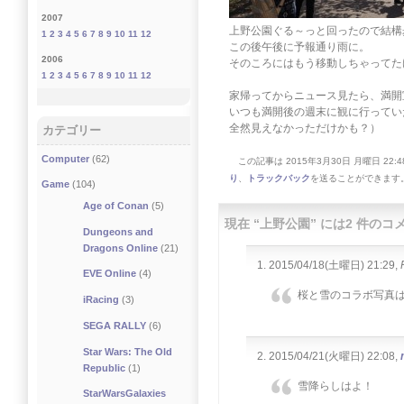
2007
上野公園ぐる～っと回ったので結構
1
2
3
4
5
6
7
8
9
10
11
12
この後午後に予報通り雨に。
2006
そのころにはもう移動しちゃってた
1
2
3
4
5
6
7
8
9
10
11
12
家帰ってからニュース見たら、満開
いつも満開後の週末に観に行ってい
全然見えなかっただけかも？）
カテゴリー
Computer
(62)
この記事は 2015年3月30日 月曜日 22:48
り
、
トラックバック
を送ることができます
Game
(104)
Age of Conan
(5)
現在 “上野公園” には2 件の
Dungeons and
Dragons Online
(21)
2015/04/18(土曜日) 21:29,
EVE Online
(4)
桜と雪のコラボ写真
iRacing
(3)
SEGA RALLY
(6)
Star Wars: The Old
2015/04/21(火曜日) 22:08,
Republic
(1)
雪降らしはよ！
StarWarsGalaxies