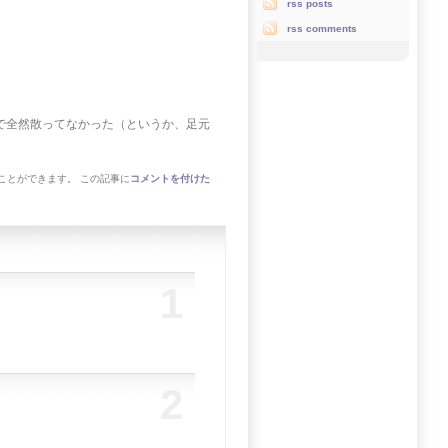
rss posts
rss comments
で全然散ってなかった（というか、足元
ことができます。 この記事に
コメントを付けた
1
2