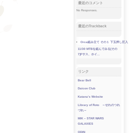
最近のコメント
No Responses.
最近のTrackback
Orca組み立て その１ 下玉押し圧入
11/30
MTBを組んでみる[その
7]Fサス、ホイ...
リンク
Bear Bell
Daicon Club
Katana’s Website
Library of Roto ～せれのつれ
づれ～
MIK – STAR WARS
GALAXIES
ODIN