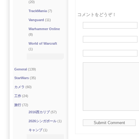
(20)
TrackMania
(7)
コメントをどうぞ！
Vanguard
(11)
Warhammer Online
(8)
World of Warcraft
(1)
General
(139)
StarWars
(35)
カメラ
(60)
工作
(24)
旅行
(72)
2016西カリブ
(57)
2026シンガポール
(1)
キャンプ
(1)