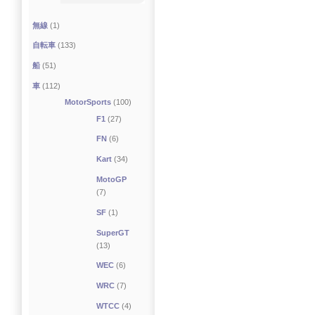
無線
(1)
自転車
(133)
船
(51)
車
(112)
MotorSports
(100)
F1
(27)
FN
(6)
Kart
(34)
MotoGP
(7)
SF
(1)
SuperGT
(13)
WEC
(6)
WRC
(7)
WTCC
(4)