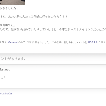
歩きましたな。
けど、あの大勢の人たちは何処に行ったのだろう？？
宣言出てた。
たので、結構散り始めていたりしていたけど、今年はジャストタイミングだったの
:29 に
General
のカテゴリに投稿されました。 この記事に付けられたコメントは
RSS 2.0
で追う
。
コメントがあります。
Ramne
:
はよ！
morisoba
: