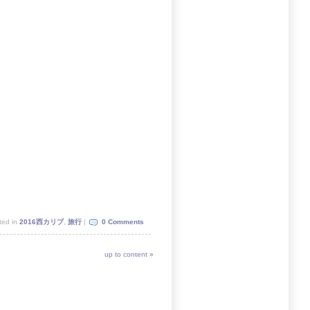
ted in
2016西カリブ
,
旅行
|
0 Comments
up to content
»