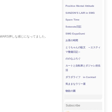
Positive Mental Attitude
SANZON’S LAIR in SWG
Spare Time
Sutasuta日記
SWG EspaGumi
R WARS押しな感じになってました。
お茶の時間
とうちゃんの駄文 ～エスティ
マ整備日記～
ののなぶろぐ
カートと自転車とダジャレ的生
活
ダラダライフ in Cocktail
気ままなラリー屋
物欲の園
Subscribe