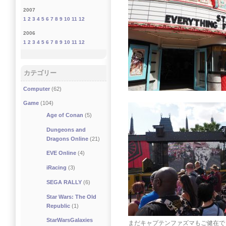
2007
1
2
3
4
5
6
7
8
9
10
11
12
2006
1
2
3
4
5
6
7
8
9
10
11
12
カテゴリー
Computer
(62)
Game
(104)
Age of Conan
(5)
Dungeons and
Dragons Online
(21)
EVE Online
(4)
iRacing
(3)
SEGA RALLY
(6)
Star Wars: The Old
Republic
(1)
StarWarsGalaxies
まだキャプテンファズマもご健在で