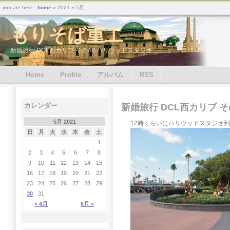
you are here :
home
» 2021 » 5月
もりそば重工
新婚旅行 DCL西カリブ その48 ハリウッドスタジオ
Home
Profile
アルバム
RSS
カレンダー
新婚旅行 DCL西カリブ 
5月 2021
12時くらいにハリウッドスタジオ
日
月
火
水
木
金
土
1
2
3
4
5
6
7
8
9
10
11
12
13
14
15
16
17
18
19
20
21
22
23
24
25
26
27
28
29
30
31
« 4月
6月 »