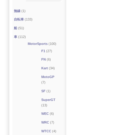
無線
(1)
自転車
(133)
船
(51)
車
(112)
MotorSports
(100)
F1
(27)
FN
(6)
Kart
(34)
MotoGP
(7)
SF
(1)
SuperGT
(13)
WEC
(6)
WRC
(7)
WTCC
(4)