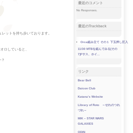
最近のコメント
No Responses.
最近のTrackback
ュレットを持ち歩いております。
Orca組み立て その１ 下玉押し圧入
ロオロしていると、
11/30
MTBを組んでみる[その
7]Fサス、ホイ...
か？
リンク
Bear Bell
Daicon Club
Katana’s Website
Library of Roto ～せれのつれ
づれ～
MIK – STAR WARS
GALAXIES
ODIN