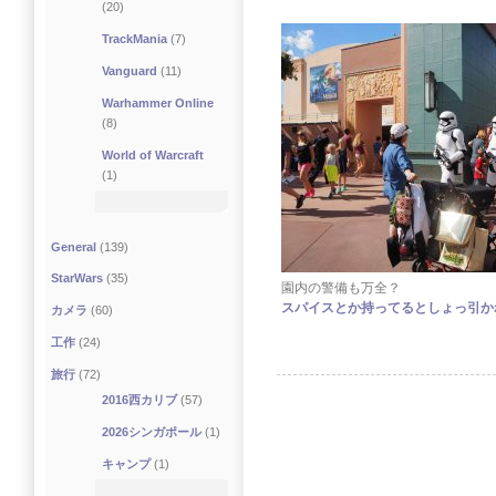
(20)
TrackMania
(7)
Vanguard
(11)
Warhammer Online
(8)
World of Warcraft
(1)
General
(139)
StarWars
(35)
園内の警備も万全？
スパイスとか持ってるとしょっ引か
カメラ
(60)
工作
(24)
旅行
(72)
2016西カリブ
(57)
2026シンガポール
(1)
キャンプ
(1)