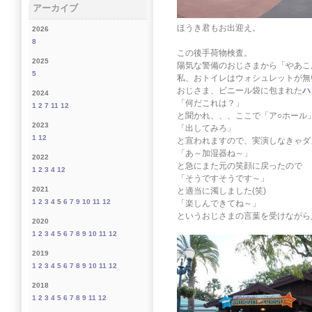
アーカイブ
ほうき君もお出迎え。
2026
8
この後手荷物検査。
2025
陽気な警備のおじさまから「やあこ
5
私、おトイレはウォシュレットが無
おじさま、ビニール袋に包まれた
ハ
2024
「何だこれは？」
1
2
7
11
12
と聞かれ、、、ここで「ア○ホール
2023
「出してみろ」
1
12
と宣われますので、実演しなきゃダメ
「あ～加湿器ね～」
2022
と急にまた元の笑顔に戻ったので
1
2
3
4
12
「そうですそうです～」
2021
と適当に濁しました(笑)
1
2
3
4
5
6
7
9
10
11
12
「楽しんできてね～」
というおじさまの言葉を受けながら
2020
1
2
3
4
5
6
7
8
9
10
11
12
2019
1
2
3
4
5
6
7
8
9
10
11
12
2018
1
2
3
4
5
6
7
8
9
11
12