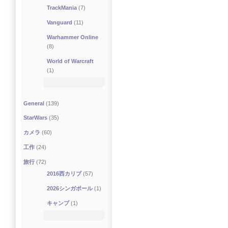
TrackMania
(7)
Vanguard
(11)
Warhammer Online
(8)
World of Warcraft
(1)
General
(139)
StarWars
(35)
カメラ
(60)
工作
(24)
旅行
(72)
2016西カリブ
(57)
2026シンガポール
(1)
キャンプ
(1)