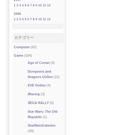
1
2
3
4
5
6
7
8
9
10
11
12
2006
1
2
3
4
5
6
7
8
9
10
11
12
カテゴリー
Computer
(62)
Game
(104)
Age of Conan
(5)
Dungeons and
Dragons Online
(21)
EVE Online
(4)
iRacing
(3)
SEGA RALLY
(6)
Star Wars: The Old
Republic
(1)
StarWarsGalaxies
(20)