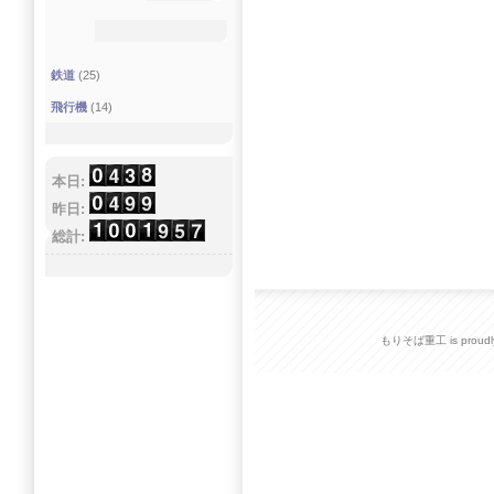
鉄道
(25)
飛行機
(14)
本日:
昨日:
総計:
もりそば重工 is proudly