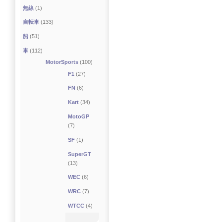
無線
(1)
自転車
(133)
船
(51)
車
(112)
MotorSports
(100)
F1
(27)
FN
(6)
Kart
(34)
MotoGP
(7)
SF
(1)
SuperGT
(13)
WEC
(6)
WRC
(7)
WTCC
(4)