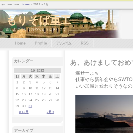
you are here :
home
» 2012 » 1月
もりそば重工
あ、あけましておめでとうございます
Home
Profile
アルバム
RSS
あ、あけましておめ
カレンダー
1月 2012
遅せーよｗ
日
月
火
水
木
金
土
仕事やら新年会やらSWT
1
2
3
4
5
6
7
いい加減月変わりそうなの
8
9
10
11
12
13
14
15
16
17
18
19
20
21
22
23
24
25
26
27
28
29
30
31
« 12月
2月 »
アーカイブ