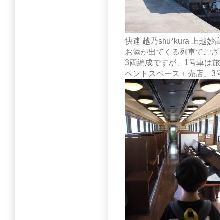
快速 越乃shu*kura 上越
お酒が出てくる列車でござ
3両編成ですが、1号車は
ベントスペース＋売店、3