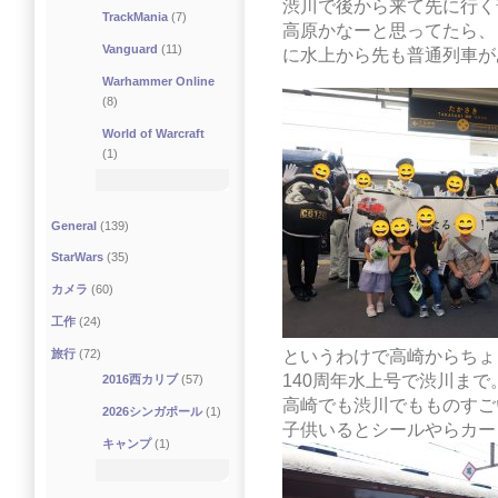
渋川で後から来て先に行く
TrackMania
(7)
高原かなーと思ってたら、
Vanguard
(11)
に水上から先も普通列車が
Warhammer Online
(8)
World of Warcraft
(1)
General
(139)
StarWars
(35)
カメラ
(60)
工作
(24)
というわけで高崎からちょ
旅行
(72)
140周年水上号で渋川まで
2016西カリブ
(57)
高崎でも渋川でもものすご
2026シンガポール
(1)
子供いるとシールやらカー
キャンプ
(1)