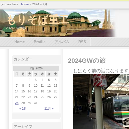
you are here :
home
» 2024 » 7月
もりそば重工
2024GWの旅
Home
Profile
アルバム
RSS
2024GWの旅
カレンダー
7月 2024
しばらく前の話になります
日
月
火
水
木
金
土
1
2
3
4
5
6
7
8
9
10
11
12
13
14
15
16
17
18
19
20
21
22
23
24
25
26
27
28
29
30
31
« 2月
11月 »
アーカイブ