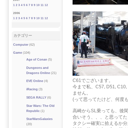
1
2
3
4
5
6
7
8
9
10
11
12
2006
1
2
3
4
5
6
7
8
9
10
11
12
カテゴリー
Computer
(62)
Game
(104)
Age of Conan
(5)
Dungeons and
Dragons Online
(21)
C61でございます。
EVE Online
(4)
今まで私、C57, D51, C1
iRacing
(3)
ません。
SEGA RALLY
(6)
(って思ってたけど、何度
Star Wars: The Old
高崎からSL乗っても、後
Republic
(1)
合いそう、、、と思ってた
StarWarsGalaxies
タクシー確実に拾えるか分
(20)