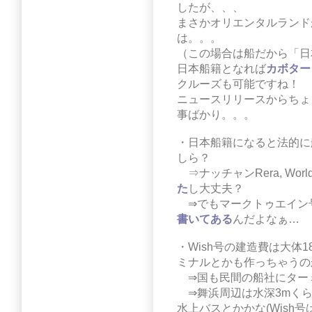
したが、、、
まさかオリエンタルランドがWi
は。。。
（この場合は船だから「日
日本船籍となれば
カボター
クルーズも可能ですね！
ニュースリリースからちょ
事ばかり。。。
・日本船籍になると法的に
しら？
⇒ナッチャンRera, Worl
た
し大丈夫？
⇒でもマークトゥエイン
書いてある
んだよなぁ…
・Wish号の建造費は大体1
ミナルとかも作っちゃうの
⇒国も民間の船社にター
⇒舞浜周辺は水深3mくら
水上バスとかかな(Wish号は