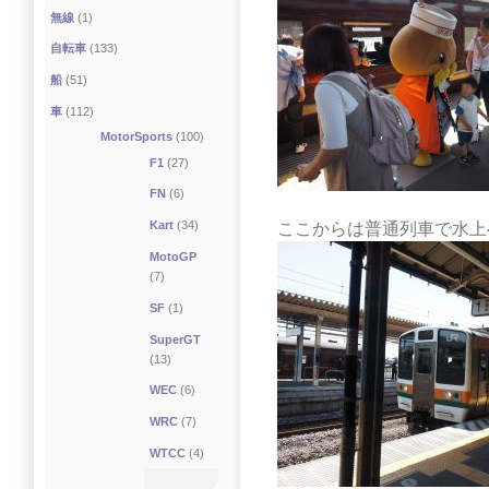
無線
(1)
自転車
(133)
船
(51)
車
(112)
MotorSports
(100)
F1
(27)
FN
(6)
Kart
(34)
ここからは普通列車で水上
MotoGP
(7)
SF
(1)
SuperGT
(13)
WEC
(6)
WRC
(7)
WTCC
(4)