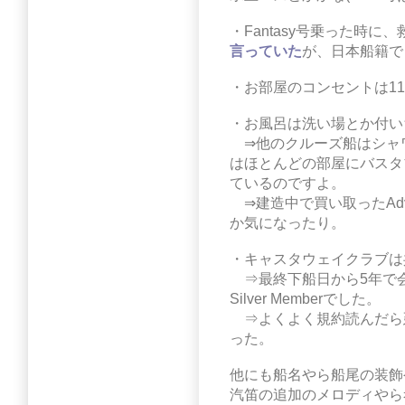
・Fantasy号乗った時
言っていた
が、日本船籍で
・お部屋のコンセントは110
・お風呂は洗い場とか付い
⇒他のクルーズ船はシャワ
はほとんどの部屋にバスタ
ているのですよ。
⇒建造中で買い取ったAdv
か気になったり。
・キャスタウェイクラブは
⇒最終下船日から5年で
Silver Memberでした。
⇒よくよく規約読んだら
った。
他にも船名やら船尾の装飾
汽笛の追加のメロディやら