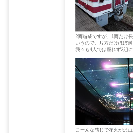
2両編成ですが、1両だけ
いうので、片方だけほぼ満
我々も4人では座れず2組
こーんな感じで花火が沢山