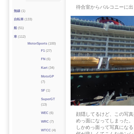
待合室からバルコニーに出
無線
(1)
自転車
(133)
船
(51)
車
(112)
MotorSports
(100)
F1
(27)
FN
(6)
Kart
(34)
MotoGP
(7)
SF
(1)
SuperGT
(13)
WEC
(6)
顔隠してるけど、この写真
めっ面になってしまった。
WRC
(7)
しかめっ面って写真になる
WTCC
(4)
何が悲しくてこんなテンシ