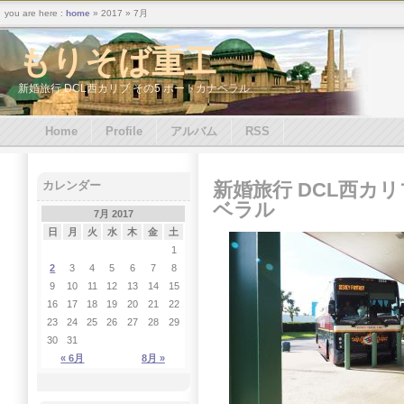
you are here :
home
» 2017 » 7月
もりそば重工
新婚旅行 DCL西カリブ その5 ポートカナベラル
Home
Profile
アルバム
RSS
新婚旅行 DCL西カリ
カレンダー
ベラル
7月 2017
日
月
火
水
木
金
土
1
2
3
4
5
6
7
8
9
10
11
12
13
14
15
16
17
18
19
20
21
22
23
24
25
26
27
28
29
30
31
« 6月
8月 »