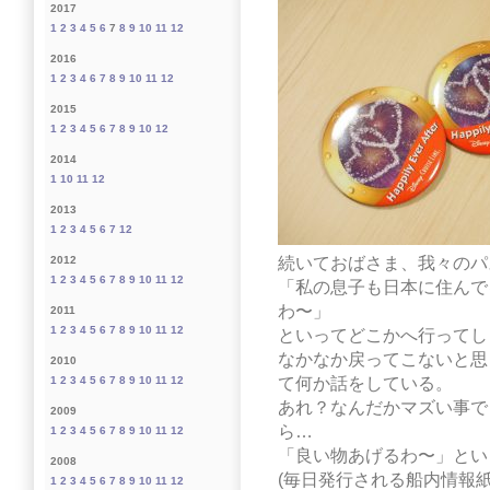
2017
1
2
3
4
5
6
7
8
9
10
11
12
2016
1
2
3
4
6
7
8
9
10
11
12
2015
1
2
3
4
5
6
7
8
9
10
12
2014
1
10
11
12
2013
1
2
3
4
5
6
7
12
続いておばさま、我々のパ
2012
1
2
3
4
5
6
7
8
9
10
11
12
「私の息子も日本に住んで
わ〜」
2011
1
2
3
4
5
6
7
8
9
10
11
12
といってどこかへ行ってし
なかなか戻ってこないと思
2010
て何か話をしている。
1
2
3
4
5
6
7
8
9
10
11
12
あれ？なんだかマズい事で
2009
ら…
1
2
3
4
5
6
7
8
9
10
11
12
「良い物あげるわ〜」とい
2008
(毎日発行される船内情報
1
2
3
4
5
6
7
8
9
10
11
12