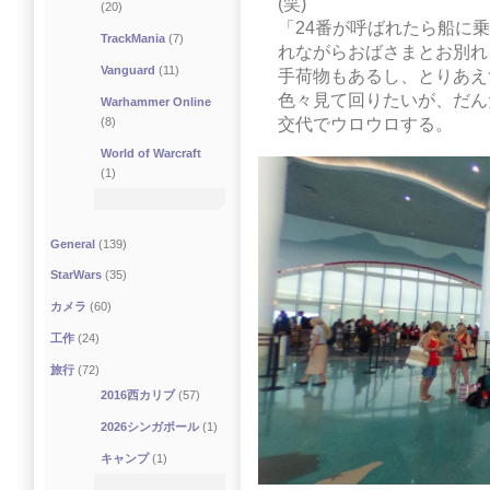
(笑)
(20)
「24番が呼ばれたら船に
TrackMania
(7)
れながらおばさまとお別れ
Vanguard
(11)
手荷物もあるし、とりあえ
色々見て回りたいが、だん
Warhammer Online
交代でウロウロする。
(8)
World of Warcraft
(1)
General
(139)
StarWars
(35)
カメラ
(60)
工作
(24)
旅行
(72)
2016西カリブ
(57)
2026シンガポール
(1)
キャンプ
(1)