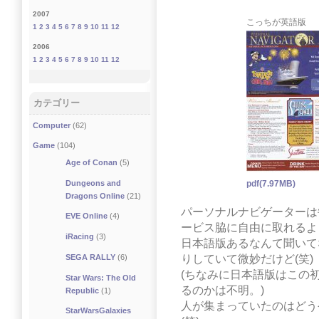
2007
こっちが英語版
1
2
3
4
5
6
7
8
9
10
11
12
2006
1
2
3
4
5
6
7
8
9
10
11
12
カテゴリー
Computer
(62)
Game
(104)
Age of Conan
(5)
Dungeons and
pdf(7.97MB)
Dragons Online
(21)
パーソナルナビゲーターは
EVE Online
(4)
ービス脇に自由に取れるよ
iRacing
(3)
日本語版あるなんて聞いて
りしていて微妙だけど(笑)
SEGA RALLY
(6)
(ちなみに日本語版はこの
Star Wars: The Old
るのかは不明。)
Republic
(1)
人が集まっていたのはどう
StarWarsGalaxies