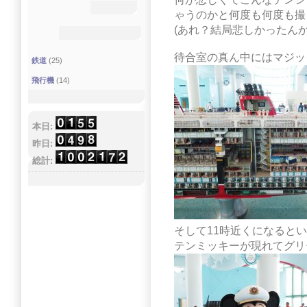
ゃうのかと何度も何度も撮
(あれ？結局悲しかったんか
待合室の真ん中にはマジッ
鉄道
(25)
飛行機
(14)
本日:
昨日:
総計:
そして11時近くになると
テンミッキーが現れてグリ