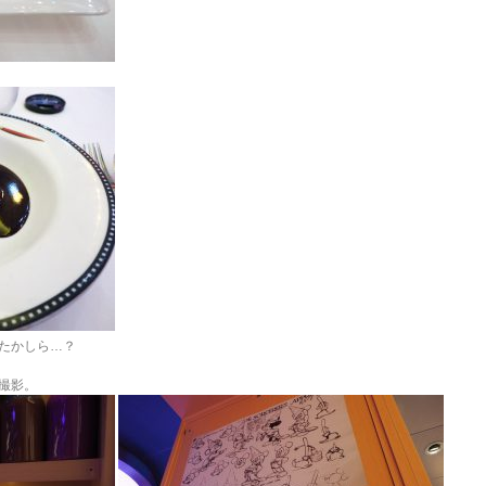
たかしら…？
撮影。