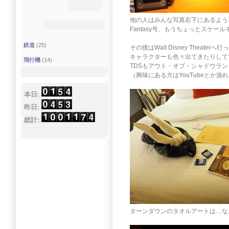
他の人はみんな写真右下にあるような
Fantasy号、もうちょっとスケ
鉄道
(25)
その後はWalt Disney Theaterへ行っ
キャラクターも色々出てきたりして
飛行機
(14)
TDSもアウト・オブ・シャドウラ
（興味にある方はYouTubeとか
本日:
昨日:
総計:
ターンダウンのタオルアートは…な