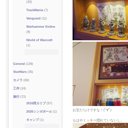
(20)
TrackMania
(7)
Vanguard
(11)
Warhammer Online
(8)
World of Warcraft
(1)
General
(139)
StarWars
(35)
カメラ
(60)
工作
(24)
旅行
(72)
2016西カリブ
(57)
お宝だらけですな！(ﾟ∀ﾟ)
2026シンガポール
(1)
キャンプ
(1)
もはやミッキー隠れていないし。