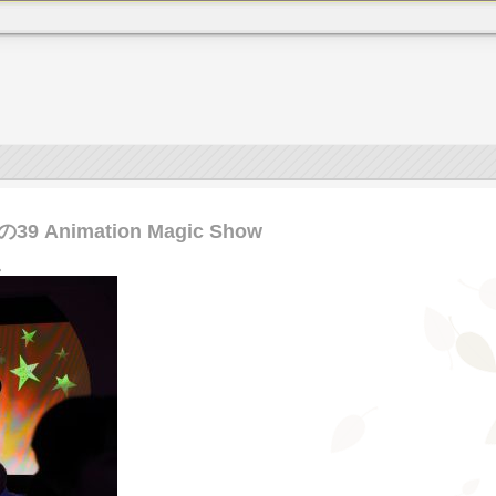
 Animation Magic Show
e。