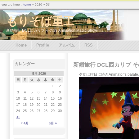
you are here :
home
» 2020 » 5月
もりそば重工
新婚旅行 DCL西カリブ その39 Animation Magic Show
Home
Profile
アルバム
RSS
カレンダー
新婚旅行 DCL西カリブ その39
5月 2020
夕食は昨日に続きAnimator’s palat
日
月
火
水
木
金
土
1
2
3
4
5
6
7
8
9
10
11
12
13
14
15
16
17
18
19
20
21
22
23
24
25
26
27
28
29
30
31
« 4月
6月 »