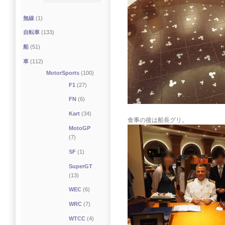
無線
(1)
自転車
(133)
船
(51)
車
(112)
MotorSports
(100)
F1
(27)
FN
(6)
Kart
(34)
食事の後は船長グリ。
MotoGP
(7)
SF
(1)
SuperGT
(13)
WEC
(6)
WRC
(7)
WTCC
(4)