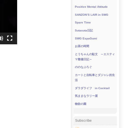
Positive Mental Attitude
SANZON’S LAIR in SWG
Spare Time
Sutasuta日記
SWG EspaGumi
お茶の時間
とうちゃんの駄文 ～エスティ
マ整備日記～
ののなぶろぐ
カートと自転車とダジャレ的生
活
ダラダライフ in Cocktail
気ままなラリー屋
物欲の園
Subscribe