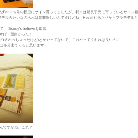
Fantasy号の模型にサイン貰ってましたが、我々は船長手元に写っているサイン
ールモデルみたいなのあれば是非欲しいんですけどね、Revell社あたりからプラモデ
て、Disney’s believeを鑑賞。
すげー面白かった！
ンド(終わっちゃったけど)とかやってないで、これやってくれれば良いのに！
漁れば多分出てくると思います）
んですかね、これ？