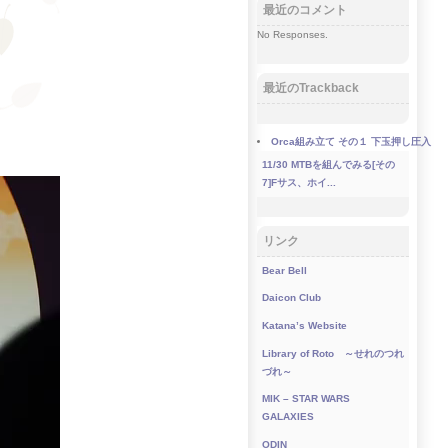
最近のコメント
No Responses.
最近のTrackback
Orca組み立て その１ 下玉押し圧入
11/30
MTBを組んでみる[その
7]Fサス、ホイ...
リンク
Bear Bell
Daicon Club
Katana’s Website
Library of Roto ～せれのつれ
づれ～
MIK – STAR WARS
GALAXIES
ODIN