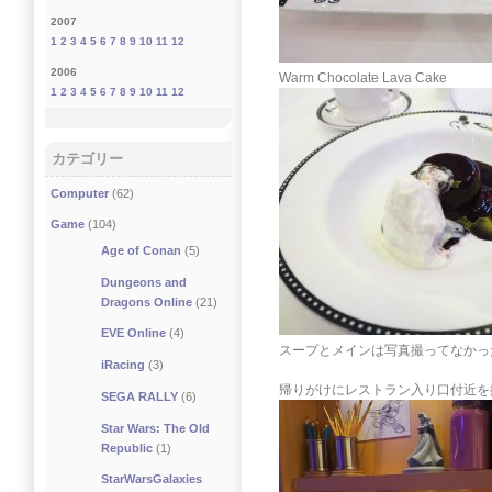
2007
1
2
3
4
5
6
7
8
9
10
11
12
2006
Warm Chocolate Lava Cake
1
2
3
4
5
6
7
8
9
10
11
12
カテゴリー
Computer
(62)
Game
(104)
Age of Conan
(5)
Dungeons and
Dragons Online
(21)
EVE Online
(4)
スープとメインは写真撮ってなかっ
iRacing
(3)
帰りがけにレストラン入り口付近を
SEGA RALLY
(6)
Star Wars: The Old
Republic
(1)
StarWarsGalaxies