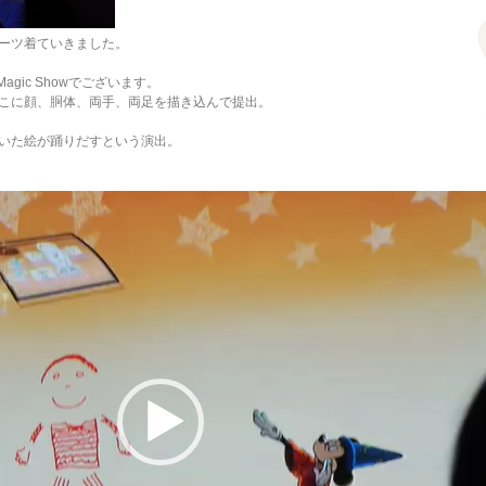
ーツ着ていきました。
Magic Showでございます。
こに顔、胴体、両手、両足を描き込んで提出。
いた絵が踊りだすという演出。