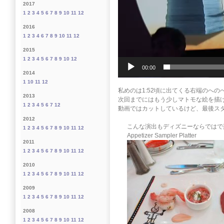
2017
1
2
3
4
5
6
7
8
9
10
11
12
2016
1
2
3
4
6
7
8
9
10
11
12
2015
1
2
3
4
5
6
7
8
9
10
12
00:00
2014
1
10
11
12
私めのは1:52頃に出てくる右端のへ
2013
次回までにはもう少しマトモな絵を描
1
2
3
4
5
6
7
12
動画ではカットしているけど、最後ス
2012
こんな演出もディズニーならではで
1
2
3
4
5
6
7
8
9
10
11
12
Appetizer Sampler Platter
2011
1
2
3
4
5
6
7
8
9
10
11
12
2010
1
2
3
4
5
6
7
8
9
10
11
12
2009
1
2
3
4
5
6
7
8
9
10
11
12
2008
1
2
3
4
5
6
7
8
9
10
11
12