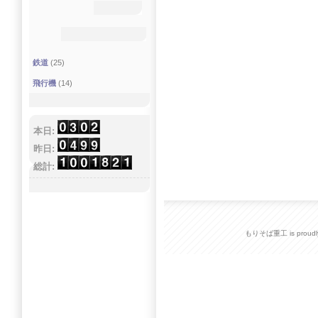
鉄道
(25)
飛行機
(14)
本日:
昨日:
総計:
もりそば重工 is proudly