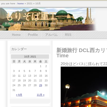
you are here :
home
» 2021 » 10月
もりそば重工
新婚旅行 DCL西カリブ その53 Summer Time
Home
Profile
アルバム
RSS
新婚旅行 DCL西カリブ
カレンダー
Time
10月 2021
日
月
火
水
木
金
土
20分ほどバスに揺られて22:30
1
2
3
4
5
6
7
8
9
10
11
12
13
14
15
16
17
18
19
20
21
22
23
24
25
26
27
28
29
30
31
« 9月
11月 »