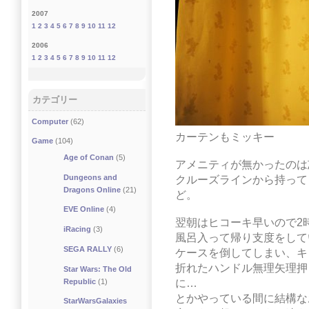
2007
1
2
3
4
5
6
7
8
9
10
11
12
2006
1
2
3
4
5
6
7
8
9
10
11
12
カテゴリー
Computer
(62)
カーテンもミッキー
Game
(104)
Age of Conan
(5)
アメニティが無かったのは
Dungeons and
クルーズラインから持って
Dragons Online
(21)
ど。
EVE Online
(4)
翌朝はヒコーキ早いので2
iRacing
(3)
風呂入って帰り支度をして
SEGA RALLY
(6)
ケースを倒してしまい、キ
折れたハンドル無理矢理押
Star Wars: The Old
に…
Republic
(1)
とかやっている間に結構な
StarWarsGalaxies