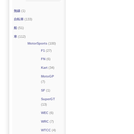
無線
(1)
自転車
(133)
船
(51)
車
(112)
MotorSports
(100)
F1
(27)
FN
(6)
Kart
(34)
MotoGP
(7)
SF
(1)
SuperGT
(13)
WEC
(6)
WRC
(7)
WTCC
(4)