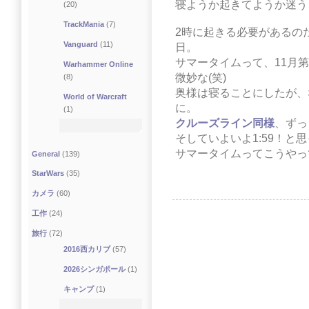
寝ようか起きてようか迷う
(20)
TrackMania
(7)
2時に起きる必要があるの
Vanguard
(11)
日。
サマータイムって、11月
Warhammer Online
微妙な(笑)
(8)
奥様は寝ることにしたが、
World of Warcraft
に。
(1)
クルーズライン同様
、ずっ
そしていよいよ1:59！と思
サマータイムってこうやっ
General
(139)
StarWars
(35)
カメラ
(60)
工作
(24)
旅行
(72)
2016西カリブ
(57)
2026シンガポール
(1)
キャンプ
(1)