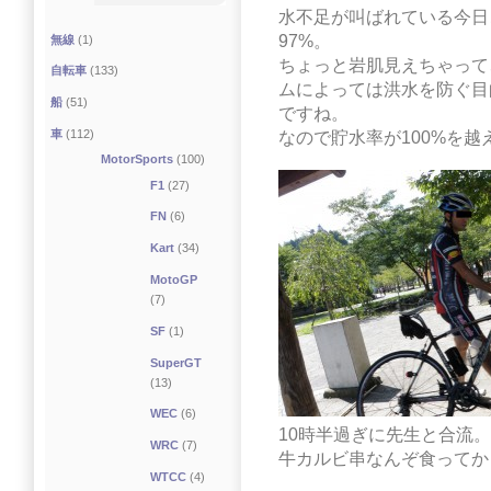
水不足が叫ばれている今日
97%。
無線
(1)
ちょっと岩肌見えちゃって
自転車
(133)
ムによっては洪水を防ぐ目
船
(51)
ですね。
車
(112)
なので貯水率が100%を
MotorSports
(100)
F1
(27)
FN
(6)
Kart
(34)
MotoGP
(7)
SF
(1)
SuperGT
(13)
WEC
(6)
10時半過ぎに先生と合流。
WRC
(7)
牛カルビ串なんぞ食ってか
WTCC
(4)