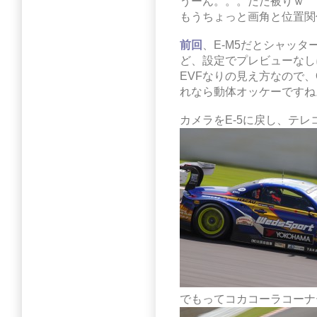
うーん。。。だだ被りｗ
もうちょっと画角と位置関
前回
、E-M5だとシャッタ
ど、設定でプレビューなし
EVFなりの見え方なので
れなら動体オッケーですね
カメラをE-5に戻し、テレコ
でもってコカコーラコーナ