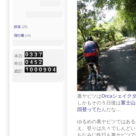
鉄道
(25)
飛行機
(14)
本日:
昨日:
総計:
裏ヤビツは
Orcaシェイク
しかもその５日後は
富士山
回登ってた
んだな…
ゆるめの裏ヤビツではある
え、登りは久々でしんどい
ちなみに昨日も裏ヤビツで