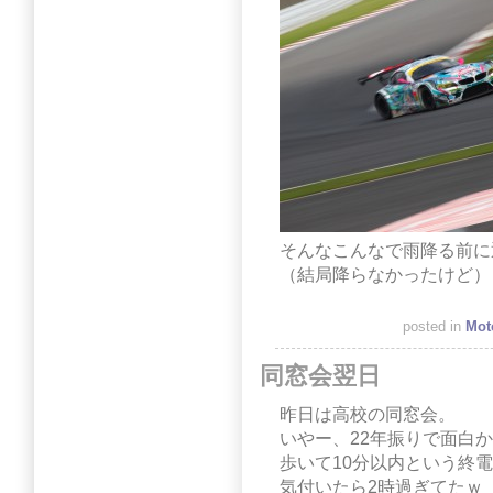
そんなこんなで雨降る前に
（結局降らなかったけど）
posted in
Mot
同窓会翌日
昨日は高校の同窓会。
いやー、22年振りで面白
歩いて10分以内という終
気付いたら2時過ぎてたｗ