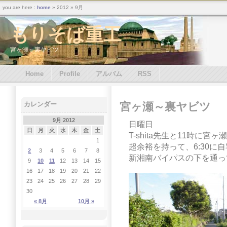
you are here :
home
» 2012 » 9月
もりそば重工
宮ヶ瀬～裏ヤビツ
Home
Profile
アルバム
RSS
宮ヶ瀬～裏ヤビツ
カレンダー
9月 2012
日曜日
日
月
火
水
木
金
土
T-shita先生と11時に宮
1
超余裕を持って、6:30に
2
3
4
5
6
7
8
新湘南バイパスの下を通っ
9
10
11
12
13
14
15
16
17
18
19
20
21
22
23
24
25
26
27
28
29
30
« 8月
10月 »