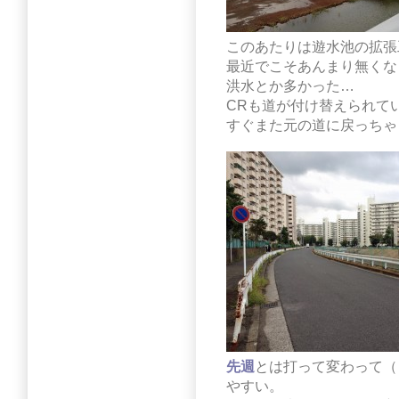
このあたりは遊水池の拡張
最近でこそあんまり無くな
洪水とか多かった…
CRも道が付け替えられて
すぐまた元の道に戻っちゃ
先週
とは打って変わって（
やすい。