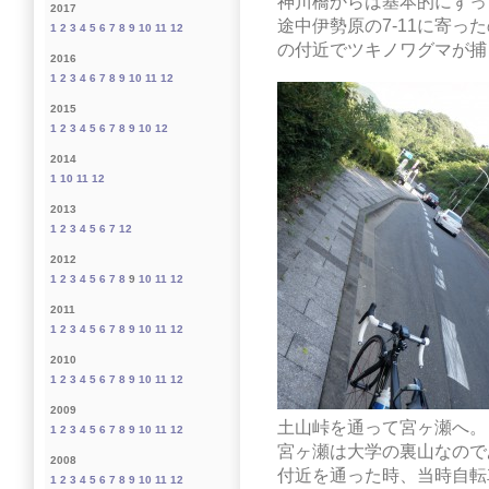
神川橋からは基本的にずっ
2017
途中伊勢原の7-11に寄
1
2
3
4
5
6
7
8
9
10
11
12
の付近でツキノワグマが捕
2016
1
2
3
4
6
7
8
9
10
11
12
2015
1
2
3
4
5
6
7
8
9
10
12
2014
1
10
11
12
2013
1
2
3
4
5
6
7
12
2012
1
2
3
4
5
6
7
8
9
10
11
12
2011
1
2
3
4
5
6
7
8
9
10
11
12
2010
1
2
3
4
5
6
7
8
9
10
11
12
2009
土山峠を通って宮ヶ瀬へ。
1
2
3
4
5
6
7
8
9
10
11
12
宮ヶ瀬は大学の裏山なので
2008
付近を通った時、当時自転
1
2
3
4
5
6
7
8
9
10
11
12