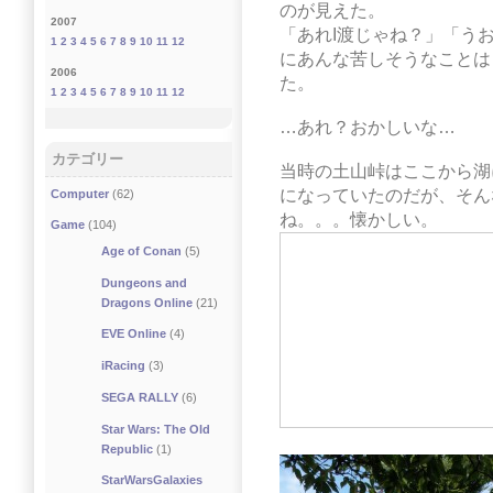
のが見えた。
2007
「あれI渡じゃね？」「う
1
2
3
4
5
6
7
8
9
10
11
12
にあんな苦しそうなことは
2006
た。
1
2
3
4
5
6
7
8
9
10
11
12
…あれ？おかしいな…
カテゴリー
当時の土山峠はここから湖
になっていたのだが、そん
Computer
(62)
ね。。。懐かしい。
Game
(104)
Age of Conan
(5)
Dungeons and
Dragons Online
(21)
EVE Online
(4)
iRacing
(3)
SEGA RALLY
(6)
Star Wars: The Old
Republic
(1)
StarWarsGalaxies