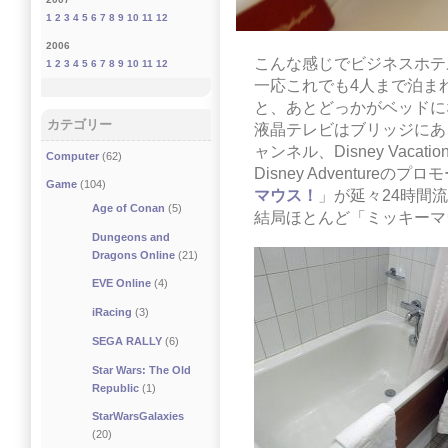
1
2
3
4
5
6
7
8
9
10
11
12
2006
こんな感じでビジネスホテ
1
2
3
4
5
6
7
8
9
10
11
12
一応これでも4人まで泊ま
と、あとどっかがベッドに
カテゴリー
液晶テレビはブリッジにあ
ャンネル、Disney Vaca
Computer
(62)
Disney Adventur
Game
(104)
マウス！
」が延々24時間
Age of Conan
(5)
結局ほとんど「ミッキーマ
Dungeons and
Dragons Online
(21)
EVE Online
(4)
iRacing
(3)
SEGA RALLY
(6)
Star Wars: The Old
Republic
(1)
StarWarsGalaxies
(20)