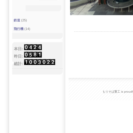
鉄道
(25)
飛行機
(14)
本日:
昨日:
総計:
もりそば重工 is proudly