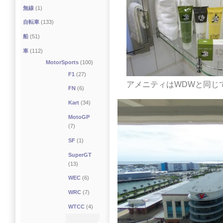
無線
(1)
自転車
(133)
船
(51)
車
(112)
MotorSports
(100)
F1
(27)
アメニティはWDWと同じで
FN
(6)
Kart
(34)
MotoGP
(7)
SF
(1)
SuperGT
(13)
WEC
(6)
WRC
(7)
WTCC
(4)