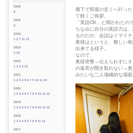
2026
廊下で部屋の近くへ行った
8
て軽くご挨拶。
2025
「英語OK」と聞かれたの
5
ちなみに自分の英語力は、
2024
るのだが、会話はイマイチ
1
2
7
11
12
奥様はというと、難しい単
2023
出来てる様子。
1
12
なので、
奥様突撃→伝えられずにオ
2022
1
2
3
4
12
の返答が聞き取れない→奥
みたいな二人場織的な場面が
2021
1
2
3
4
5
6
7
9
10
11
12
2020
1
2
3
4
5
6
7
8
9
10
11
12
2019
1
2
3
4
5
6
7
8
9
10
11
12
2018
1
2
3
4
5
6
7
8
9
11
12
2017