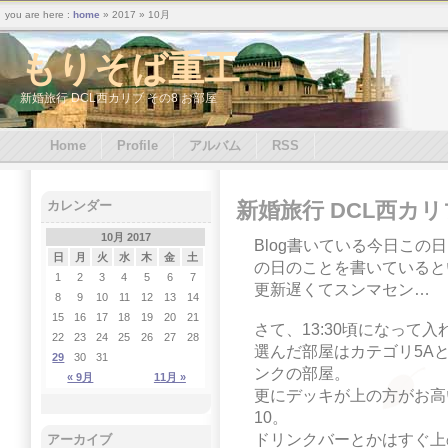
you are here :
home
» 2017 » 10月
もりそば重工
新婚旅行 DCL西カリブ その8 お部屋
Home
Profile
アルバム
RSS
新婚旅行 DCL西カリ
カレンダー
10月 2017
Blog書いている今日この
日
月
火
水
木
金
土
の日のことを書いていると
1
2
3
4
5
6
7
更新遅くてスンマセン…
8
9
10
11
12
13
14
15
16
17
18
19
20
21
さて、13:30頃になって
22
23
24
25
26
27
28
選んだ部屋はカテゴリ5A
29
30
31
ンクの部屋。
« 9月
11月 »
更にデッキが上の方がお高
10。
ドリンクバーとかはすぐ上
アーカイブ