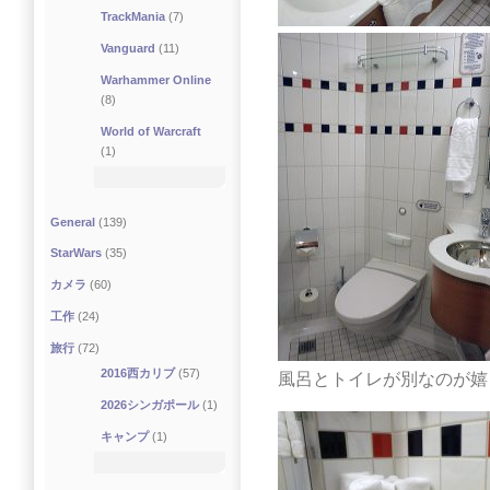
TrackMania
(7)
Vanguard
(11)
Warhammer Online
(8)
World of Warcraft
(1)
General
(139)
StarWars
(35)
カメラ
(60)
工作
(24)
旅行
(72)
2016西カリブ
(57)
風呂とトイレが別なのが嬉
2026シンガポール
(1)
キャンプ
(1)