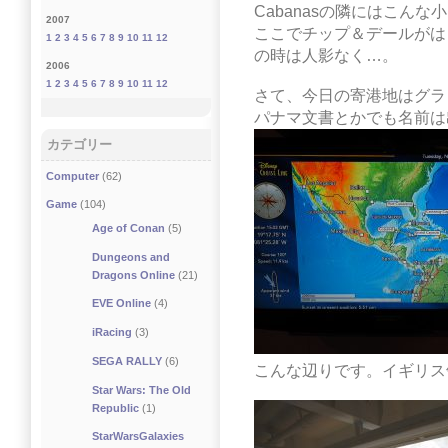
Cabanasの隣にはこん
2007
ここでチップ＆デールがは
1
2
3
4
5
6
7
8
9
10
11
12
の時は人影なく…。
2006
1
2
3
4
5
6
7
8
9
10
11
12
さて、今日の寄港地はグラ
パナマ文書とかでも名前は
カテゴリー
Computer
(62)
Game
(104)
Age of Conan
(5)
Dungeons and
Dragons Online
(21)
EVE Online
(4)
iRacing
(3)
SEGA RALLY
(6)
こんな辺りです。イギリス
Star Wars: The Old
Republic
(1)
StarWarsGalaxies