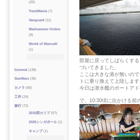
(20)
TrackMania
(7)
Vanguard
(11)
Warhammer Online
(8)
World of Warcraft
(1)
部屋に戻ってしばらくする
づいてきました。
General
(139)
ここは大きな港が無いので
StarWars
(35)
トに乗り換えて上陸します
今日は潜水艦のポートアド
カメラ
(60)
工作
(24)
で、10:30頃に出かける
旅行
(72)
2016西カリブ
(57)
2026シンガポール
(1)
キャンプ
(1)