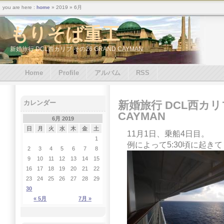
you are here :
home
» 2019 » 6月
もりそば重工
新婚旅行 DCL西カリブ その26 GRAND CAYMAN
Home
Profile
アルバム
RSS
新婚旅行 DCL西カリブ
カレンダー
CAYMAN
6月 2019
日
月
火
水
木
金
土
11月1日、乗船4日目。
1
例によって5:30頃に起き
2
3
4
5
6
7
8
9
10
11
12
13
14
15
16
17
18
19
20
21
22
23
24
25
26
27
28
29
30
« 5月
7月 »