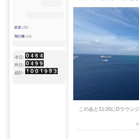
鉄道
(25)
飛行機
(14)
本日:
昨日:
総計:
このあと11:20にDラウ
p