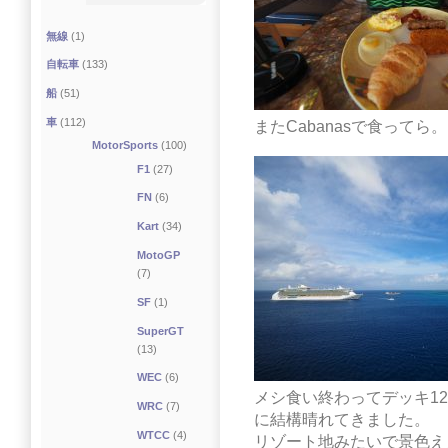
無線
(1)
自転車
(133)
船
(51)
車
(112)
またCabanasで食ってら
MotorSports
(100)
F1
(27)
FN
(6)
Kart
(34)
MotoGP
(7)
SF
(1)
SuperGT
(13)
WEC
(6)
メシ食い終わってデッキ1
WRC
(7)
に結構晴れてきました。
WTCC
(4)
リゾート地みたいで景色え