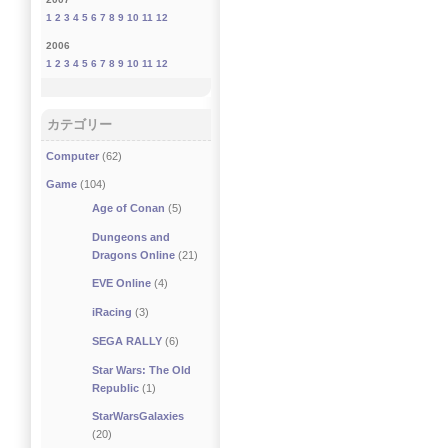
1
2
3
4
5
6
7
8
9
10
11
12
2006
1
2
3
4
5
6
7
8
9
10
11
12
カテゴリー
Computer
(62)
Game
(104)
Age of Conan
(5)
Dungeons and
Dragons Online
(21)
EVE Online
(4)
iRacing
(3)
SEGA RALLY
(6)
Star Wars: The Old
Republic
(1)
StarWarsGalaxies
(20)