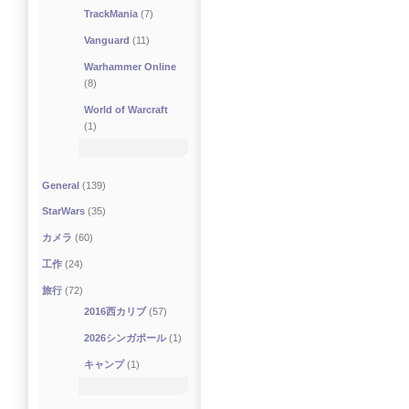
TrackMania
(7)
Vanguard
(11)
Warhammer Online
(8)
World of Warcraft
(1)
General
(139)
StarWars
(35)
カメラ
(60)
工作
(24)
旅行
(72)
2016西カリブ
(57)
2026シンガポール
(1)
キャンプ
(1)