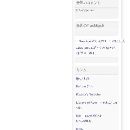
最近のコメント
No Responses.
最近のTrackback
Orca組み立て その１ 下玉押し圧入
11/30
MTBを組んでみる[その
7]Fサス、ホイ...
リンク
Bear Bell
Daicon Club
Katana’s Website
Library of Roto ～せれのつれ
づれ～
MIK – STAR WARS
GALAXIES
ODIN