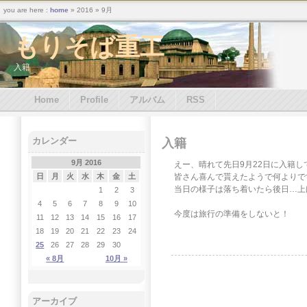
you are here :
home
» 2016 » 9月
もりそば重工
入籍
Home
Profile
アルバム
RSS
カレンダー
入籍
9月 2016
えー、晴れて先日9月22日に入籍
皆さん喜んで貰えたようで何よりで
日
月
火
水
木
金
土
当日の様子は落ち着いたら後日…上
1
2
3
4
5
6
7
8
9
10
今度は旅行の準備をしないと！
11
12
13
14
15
16
17
18
19
20
21
22
23
24
25
26
27
28
29
30
« 8月
10月 »
アーカイブ