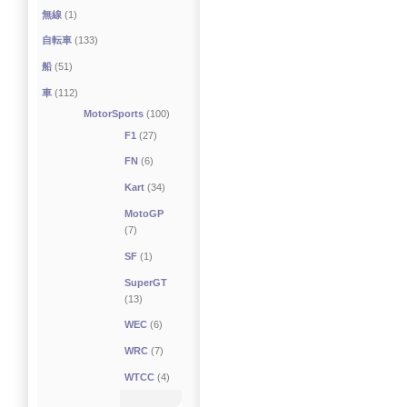
無線
(1)
自転車
(133)
船
(51)
車
(112)
MotorSports
(100)
F1
(27)
FN
(6)
Kart
(34)
MotoGP
(7)
SF
(1)
SuperGT
(13)
WEC
(6)
WRC
(7)
WTCC
(4)