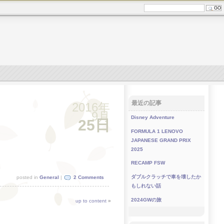
最近の記事
2016年
9月
Disney Adventure
25日
FORMULA 1 LENOVO
JAPANESE GRAND PRIX
2025
RECAMP FSW
ダブルクラッチで車を壊したか
posted in
General
|
2 Comments
もしれない話
2024GWの旅
up to content
»