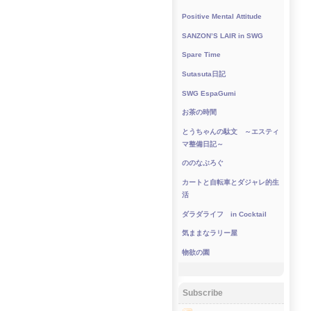
Positive Mental Attitude
SANZON’S LAIR in SWG
Spare Time
Sutasuta日記
SWG EspaGumi
お茶の時間
とうちゃんの駄文 ～エスティ
マ整備日記～
ののなぶろぐ
カートと自転車とダジャレ的生
活
ダラダライフ in Cocktail
気ままなラリー屋
物欲の園
Subscribe