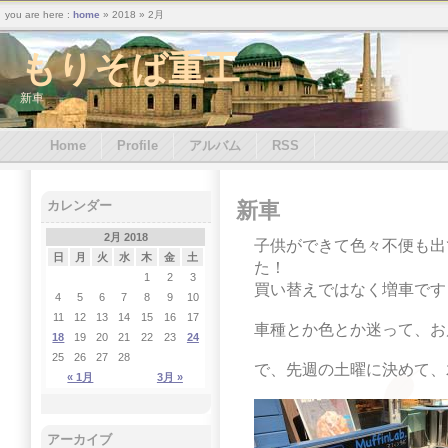
you are here :
home
» 2018 » 2月
もりそば重工
新車
Home
Profile
アルバム
RSS
新車
カレンダー
2月 2018
子供ができて色々不便も出
日
月
火
水
木
金
土
た！
1
2
3
買い替えではなく増車です
4
5
6
7
8
9
10
11
12
13
14
15
16
17
車種とか色とか迷って、お
18
19
20
21
22
23
24
25
26
27
28
で、先週の土曜に決めて、
« 1月
3月 »
アーカイブ