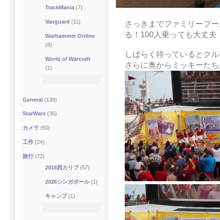
TrackMania
(7)
Vanguard
(11)
さっきまでファミリープー
る！100人乗っても大丈夫
Warhammer Online
(8)
しばらく待っているとクル
World of Warcraft
さらに奥からミッキーたち
(1)
General
(139)
StarWars
(35)
カメラ
(60)
工作
(24)
旅行
(72)
2016西カリブ
(57)
2026シンガポール
(1)
キャンプ
(1)