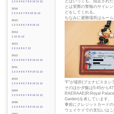
とはいっても、指定された
1
2
3
4
5
6
7
8
9
10
11
12
とは実際の警報のサイレン
2016
どをしてくれる。
1
2
3
4
6
7
8
9
10
11
12
ちなみに避難場所はルーム
2015
1
2
3
4
5
6
7
8
9
10
12
2014
1
10
11
12
2013
1
2
3
4
5
6
7
12
2012
1
2
3
4
5
6
7
8
9
10
11
12
2011
1
2
3
4
5
6
7
8
9
10
11
12
2010
“F”が場所(ブエナビスタ
1
2
3
4
5
6
7
8
9
10
11
12
そのほか夕飯は5:45から
2009
RAERAAE(R:Royal Palace, 
1
2
3
4
5
6
7
8
9
10
11
12
Garden)を表しています。
2008
事前にクレジットカードの
1
2
3
4
5
6
7
8
9
10
11
12
ウェイケイでの支払いはこ
2007