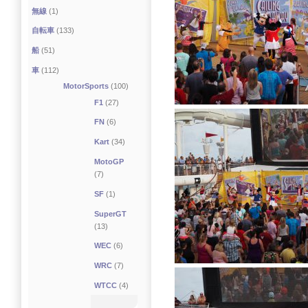
無線
(1)
自転車
(133)
船
(51)
車
(112)
MotorSports
(100)
F1
(27)
FN
(6)
Kart
(34)
MotoGP
(7)
SF
(1)
SuperGT
(13)
WEC
(6)
WRC
(7)
WTCC
(4)