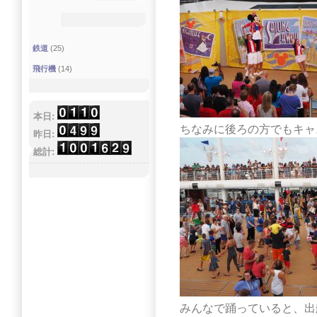
鉄道
(25)
飛行機
(14)
本日:
ちなみに後ろの方でもキャ
昨日:
総計:
みんなで踊っていると、出