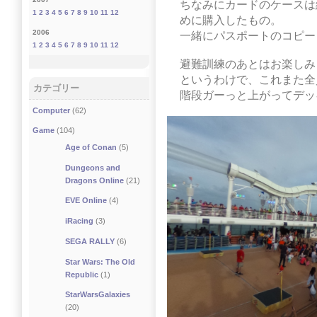
ちなみにカードのケースは
1
2
3
4
5
6
7
8
9
10
11
12
めに購入したもの。
2006
一緒にパスポートのコピー
1
2
3
4
5
6
7
8
9
10
11
12
避難訓練のあとはお楽しみ
というわけで、これまた全員
カテゴリー
階段ガーっと上がってデッ
Computer
(62)
Game
(104)
Age of Conan
(5)
Dungeons and
Dragons Online
(21)
EVE Online
(4)
iRacing
(3)
SEGA RALLY
(6)
Star Wars: The Old
Republic
(1)
StarWarsGalaxies
(20)