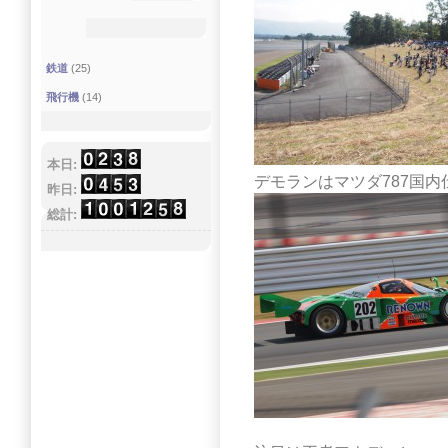
鉄道
(25)
飛行機
(14)
本日:
デモランはマツダ787国内仕
昨日:
総計: