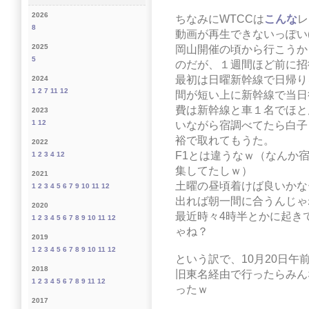
2026
ちなみにWTCCは
こんな
レ
8
動画が再生できないっぽい(
2025
岡山開催の頃から行こうか
5
のだが、１週間ほど前に招
最初は日曜新幹線で日帰り
2024
1
2
7
11
12
間が短い上に新幹線で当日
費は新幹線と車１名でほと
2023
1
12
いながら宿調べてたら白子
裕で取れてもうた。
2022
F1とは違うなｗ（なんか
1
2
3
4
12
集してたしｗ）
2021
土曜の昼頃着けば良いかな
1
2
3
4
5
6
7
9
10
11
12
出れば朝一間に合うんじゃ
2020
最近時々4時半とかに起き
1
2
3
4
5
6
7
8
9
10
11
12
ゃね？
2019
1
2
3
4
5
6
7
8
9
10
11
12
という訳で、10月20日
2018
旧東名経由で行ったらみん
1
2
3
4
5
6
7
8
9
11
12
ったｗ
2017