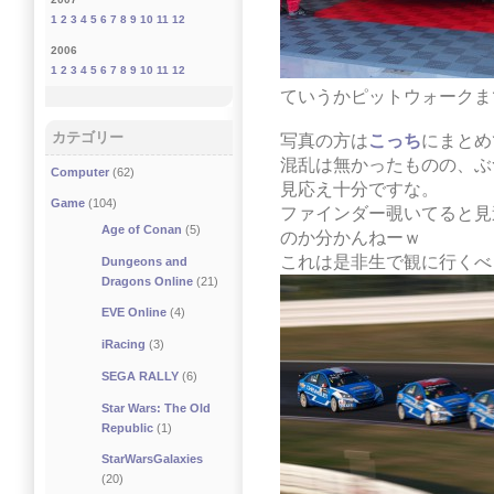
1
2
3
4
5
6
7
8
9
10
11
12
2006
1
2
3
4
5
6
7
8
9
10
11
12
ていうかピットウォークま
カテゴリー
写真の方は
こっち
にまとめ
混乱は無かったものの、ぶ
Computer
(62)
見応え十分ですな。
Game
(104)
ファインダー覗いてると見
Age of Conan
(5)
のか分かんねーｗ
これは是非生で観に行くべ
Dungeons and
Dragons Online
(21)
EVE Online
(4)
iRacing
(3)
SEGA RALLY
(6)
Star Wars: The Old
Republic
(1)
StarWarsGalaxies
(20)