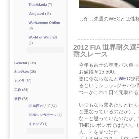
TrackMania
(7)
Vanguard
(11)
しかし先週のWECとは性
Warhammer Online
(8)
World of Warcraft
(1)
2012 FIA 世界耐
耐久レース
General
(139)
今年も富士の年間パス買っ
お値段￥15,500。
StarWars
(35)
更に今ならなんと
WEC
観
カメラ
(60)
るというショッ○ジャパン
工作
(24)
つーかこれ１日で元取れる
旅行
(72)
いつもなら弟あたりと行くの
2016西カリブ
(57)
と重なっているのだが）、
2026シンガポール
(1)
な－と思っていたのだが、fa
キャンプ
(1)
TMR(レボレボではない
人。）を見つけた。
「１４日ヒマ？」「空いて