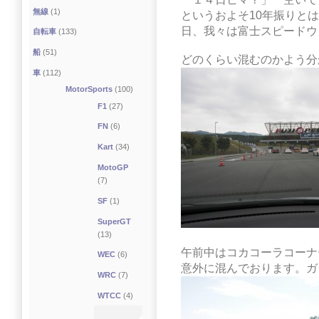
無線
(1)
というおよそ10年振りとは
日、我々は富士スピードウ
自転車
(133)
船
(51)
どのくらい混むのかよう分
車
(112)
MotorSports
(100)
F1
(27)
FN
(6)
Kart
(34)
MotoGP
(7)
SF
(1)
SuperGT
(13)
午前中はコカコーラコーナ
WEC
(6)
意外に混んでおります。ガ
WRC
(7)
WTCC
(4)