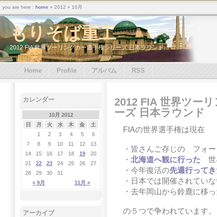
you are here :
home
» 2012 » 10月
もりそば重工
2012 FIA 世界ツーリングカー選手権シリーズ 日本ラウンド
Home
Profile
アルバム
RSS
2012 FIA 世界
カレンダー
ーズ 日本ラウンド
10月 2012
日
月
火
水
木
金
土
FIAの世界選手権は現在
1
2
3
4
5
6
7
8
9
10
11
12
13
・皆さんご存じの フォーミ
14
15
16
17
18
19
20
・
北海道へ観に行った
世界
21
22
23
24
25
26
27
・今年復活の
先週行ってき
28
29
30
31
・日本では開催されていな
« 9月
11月 »
・去年岡山から鈴鹿に移った
の５つで争われています。
アーカイブ