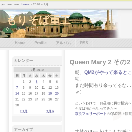
you are here :
home
» 2010 » 2月
もりそば重工
Queen Mary 2 その2
Home
Profile
アルバム
RSS
Queen Mary 2 その2
カレンダー
2月 2010
朝、
QM2がやって来ると
日
月
火
水
木
金
土
宅。
1
2
3
4
5
6
まだ時間有り余ってるな…
7
8
9
10
11
12
13
ｗ）
14
15
16
17
18
19
20
21
22
23
24
25
26
27
というわけで、お昼頃に再び横浜へ
28
今度は海から狙ってみたｗ
« 1月
3月 »
京浜フェリーボート
のQM2洋上観覧
アーカイブ
大体のルートはこんな感じ