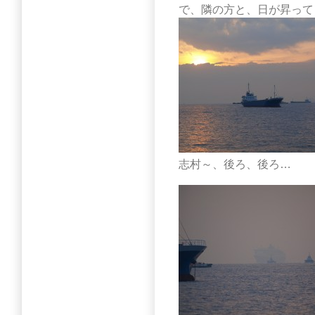
で、隣の方と、日が昇って
志村～、後ろ、後ろ…