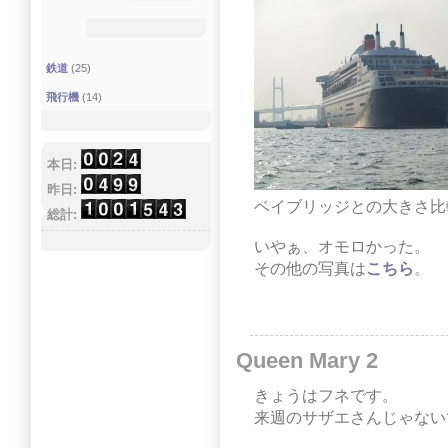
鉄道
(25)
飛行機
(14)
本日:
昨日:
ベイブリッジとの大きさ比
総計:
いやぁ、オモロかった。
その他の写真は
こちら
。
Queen Mary 2
きょうはフネです。
来週のサザエさんじゃない