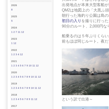
出発地点が本来大型客船が
2026
QM2は地図上の「大黒ふ
8
朝行った海釣り公園は島の
2025
初日の入り
を撮りに行った
5
90分のルート、2,000円な
2024
1
2
7
11
12
船乗るのは５年ぶりくらい
2023
前もほぼ同じルート。夜だ
1
12
2022
1
2
3
4
12
2021
1
2
3
4
5
6
7
9
10
11
12
2020
1
2
3
4
5
6
7
8
9
10
11
12
2019
1
2
3
4
5
6
7
8
9
10
11
12
2018
という訳で出港～
1
2
3
4
5
6
7
8
9
11
12
2017