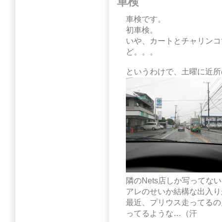
車検
車検です。
初車検。
いや、カートとチャリンコ
ど。。。
というわけで、土曜に近所
隣のNets店しか写ってな
アレのせいか結構な出入り
最近、プリウス走ってるの
ってるような…（汗