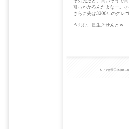
その先だと、閏いそうで閏
引っかかるんだよなー。そ
さらに先は3300年のグレ
うむむ、長生きせんとｗ
もりそば重工 is proudly