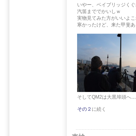
いやー、ベイブリッジくぐ
汽笛まででかいしｗ
実物見てみた方がいいよこ
寒かったけど、来た甲斐あ
そしてQM2は大黒埠頭へ…
その２
に続く