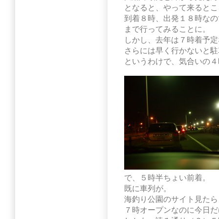
となると、やって来るとこ
到着８時、出発１８時なの
まで行ってみることに。
しかし、去年は７時着予定
さらには早く行かないと駐
というわけで、気合いの４
で、５時半ちょい前着。
既に車列が。
海釣り公園のサイト見たら
７時オープンなのに今日だ