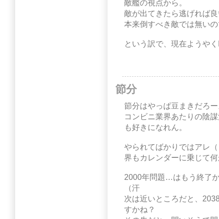
敵艦の視点から。
敵が出てきたら逃げれば良
本来倒すべき敵では無いの
という訳で、現在ようやくL
節分
節分はやっぱ豆まきだろー
コンビニ業界あたりの陰謀
も好きになれん。
やられてばかりではアレ（
界もカレンダーに乗じて何
2000年問題…はもう終
（汗
次は近いところだと、2038年1
すかね？