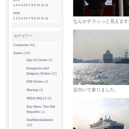
1
2
3
4
5
6
7
8
9
10
11
12
2006
1
2
3
4
5
6
7
8
9
10
11
12
なんかチラッっと見えます
カテゴリー
Computer
(62)
Game
(104)
Age of Conan
(5)
Dungeons and
Dragons Online
(21)
EVE Online
(4)
近付いて参りました。
iRacing
(3)
SEGA RALLY
(6)
Star Wars: The Old
Republic
(1)
StarWarsGalaxies
(20)