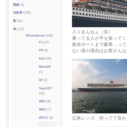
無線
(1)
自転車
(133)
船
(51)
車
(112)
入りきんねぇ（笑）
MotorSports
(100)
乗ってる人が手を振ってく
F1
(27)
救命ボートまで豪華…って
ない港の場合はお客さんは
FN
(6)
Kart
(34)
MotoGP
(7)
SF
(1)
SuperGT
(13)
WEC
(6)
WRC
(7)
広角レンズ、持ってて良か
WTCC
(4)