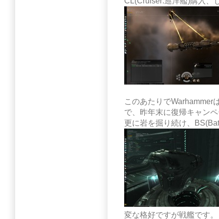
CL(Cruiser:巡洋艦)
このあたりでWarhamm
で、昨年末に復帰キャンペ
更に岩を掘り続け、BS(Batt
変な格好ですが戦艦です。