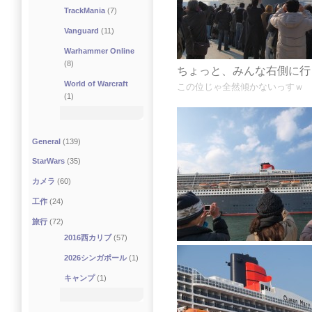
TrackMania
(7)
Vanguard
(11)
Warhammer Online
(8)
ちょっと、みんな右側に行く
World of Warcraft
この位じゃ全然傾かないっすｗ
(1)
General
(139)
StarWars
(35)
カメラ
(60)
工作
(24)
旅行
(72)
2016西カリブ
(57)
2026シンガポール
(1)
キャンプ
(1)