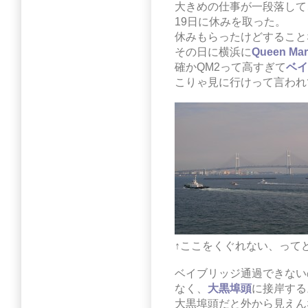
大きめの仕事が一段落して
19日に休みを取った。
休みもらったけどすること
その日に横浜に
Queen Mar
確かQM2って高すぎて
ベイ
こりゃ見に行けって言われ
↑ここをくぐれない、って
ベイブリッジ通過できない
なく、
大黒埠頭
に接岸する
大黒埠頭だと外から見えん