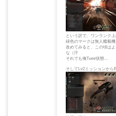
という訳で、ワンランク上の
緑色のマークは無人艦載機
改めてみると、この頃はよ
な（汗
それでも俺Tuee状態…
そしてLv2ミッションから