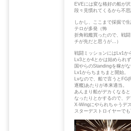
EVEには変な格好の船が
段々見慣れてくるから不思
しかし、ここまで採掘で生
テロが多発（怖
折角戦艦買ったので、戦闘
チが先だと思うが…）
戦闘ミッションにはLv1
Lv3とか4とかは始められ
国やらのStandingを稼
Lv1からちまちまと開始。
Lvなので、船で言うとFG(Fri
逐艦)あたりが本来適当。
あんまり船がデカくなると
なったりとかするので、デ
X-Wingにやられちゃうデ
スターデストロイヤーでも