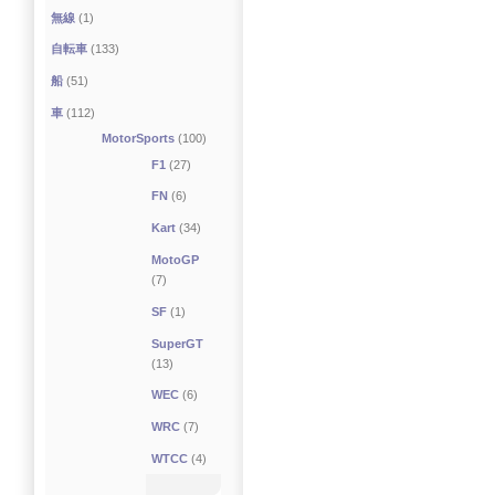
無線
(1)
自転車
(133)
船
(51)
車
(112)
MotorSports
(100)
F1
(27)
FN
(6)
Kart
(34)
MotoGP
(7)
SF
(1)
SuperGT
(13)
WEC
(6)
WRC
(7)
WTCC
(4)