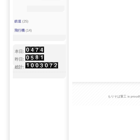
鉄道
(25)
飛行機
(14)
本日:
昨日:
総計:
もりそば重工 is proudly