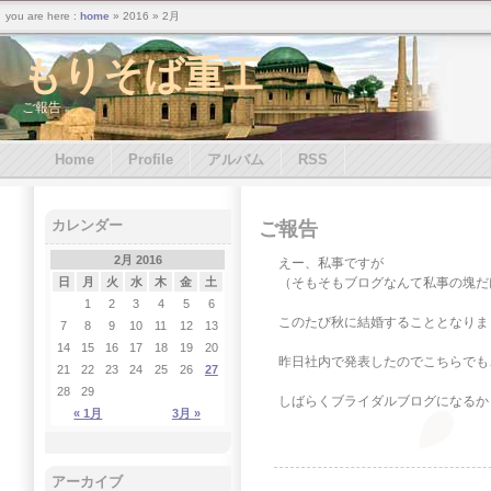
you are here :
home
» 2016 » 2月
もりそば重工
ご報告
Home
Profile
アルバム
RSS
カレンダー
ご報告
2月 2016
えー、私事ですが
（そもそもブログなんて私事の塊だ
日
月
火
水
木
金
土
1
2
3
4
5
6
このたび秋に結婚することとなりま
7
8
9
10
11
12
13
14
15
16
17
18
19
20
昨日社内で発表したのでこちらでも
21
22
23
24
25
26
27
28
29
しばらくブライダルブログになるか
« 1月
3月 »
アーカイブ