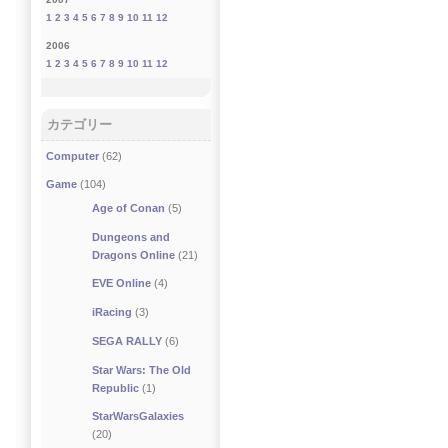
1
2
3
4
5
6
7
8
9
10
11
12
2006
1
2
3
4
5
6
7
8
9
10
11
12
カテゴリー
Computer
(62)
Game
(104)
Age of Conan
(5)
Dungeons and
Dragons Online
(21)
EVE Online
(4)
iRacing
(3)
SEGA RALLY
(6)
Star Wars: The Old
Republic
(1)
StarWarsGalaxies
(20)