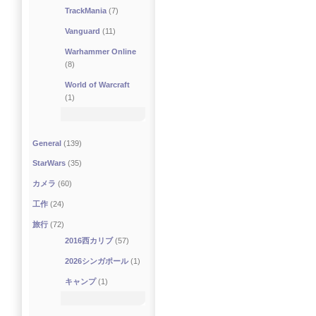
TrackMania
(7)
Vanguard
(11)
Warhammer Online
(8)
World of Warcraft
(1)
General
(139)
StarWars
(35)
カメラ
(60)
工作
(24)
旅行
(72)
2016西カリブ
(57)
2026シンガポール
(1)
キャンプ
(1)