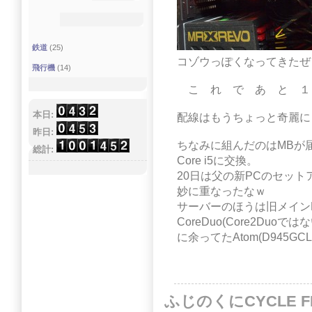
鉄道
(25)
コゾウっぽくなってきたぜ
飛行機
(14)
こ れ で あ と １
本日:
配線はもうちょっと奇麗に
昨日:
ちなみに組んだのはMBが
総計:
Core i5に交換。
20日は父の新PCのセット
妙に重なったなｗ
サーバーのほうは旧メイン
CoreDuo(Core2Du
に余ってたAtom(D945
ふじのくにCYCLE FES