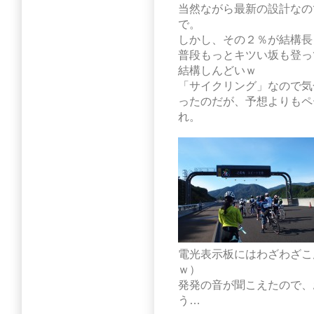
当然ながら最新の設計なの
で。
しかし、その２％が結構長
普段もっとキツい坂も登っ
結構しんどいｗ
「サイクリング」なので気
ったのだが、予想よりもペ
れ。
電光表示板にはわざわざこ
ｗ）
発発の音が聞こえたので、
う…