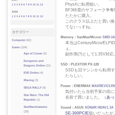
PhysXに転用狙い。
1
2
3
4
5
6
7
8
9
10
11
12
BF3特需のヤフォーク争奪
2006
たたかに購入。
1
2
3
4
5
6
7
8
9
10
11
12
このクラス以上だと買い換
てないっすね。
カテゴリー
Memory：SanMax/Micron
SMD-16
Computer
(62)
本当はCenturyMicro/E
Game
(104)
ぇ。
副作用(?)として1.35V対応
Age of Conan
(5)
Dungeons and
SSD：PLEXTOR PX-128
Dragons Online
(21)
SSDも旧マシンから転用
EVE Online
(4)
たらしい。
iRacing
(3)
Power：ENERMAX
MAXREVO135
SEGA RALLY
(6)
気付いたら当初予算の倍に
Star Wars: The Old
名前で買いました。（
あっ
Republic
(1)
StarWarsGalaxies
Sound：ASUS
XONAR HDAV1.3A
(20)
SE-300PCIE
狙いだったが