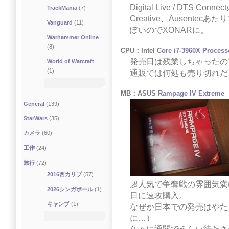
Digital Live / DTS C
TrackMania
(7)
Creative、Ausent
Vanguard
(11)
ぽいのでXONARに。
Warhammer Online
(8)
CPU：Intel
Core i7-3960X Process
発売日は残業しちゃったの
World of Warcraft
(1)
通販では何処も売り切れだ
MB：ASUS
Rampage IV Extreme
General
(139)
StarWars
(35)
カメラ
(60)
工作
(24)
旅行
(72)
2016西カリブ
(57)
超人気で争奪戦の雰囲気満
2026シンガポール
(1)
日に速攻購入。
キャンプ
(1)
なぜか日本での発売はやた
に…）