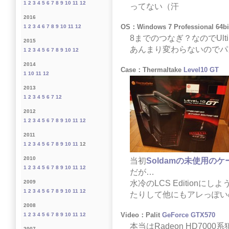
1
2
3
4
5
6
7
8
9
10
11
12
ってない（汗
2016
OS：Windows 7 Professional 64b
1
2
3
4
6
7
8
9
10
11
12
8までのつなぎ？なのでUltima
2015
あんまり変わらないのでパ
1
2
3
4
5
6
7
8
9
10
12
2014
Case：Thermaltake
Level10 GT
1
10
11
12
2013
1
2
3
4
5
6
7
12
2012
1
2
3
4
5
6
7
8
9
10
11
12
2011
1
2
3
4
5
6
7
8
9
10
11
12
2010
当初
Soldamの未使用のケ
1
2
3
4
5
6
7
8
9
10
11
12
だが…
水冷のLCS Edition
2009
1
2
3
4
5
6
7
8
9
10
11
12
たりして他にもアレっぽい
2008
Video：Palit
GeForce GTX570
1
2
3
4
5
6
7
8
9
10
11
12
本当はRadeon HD70
2007