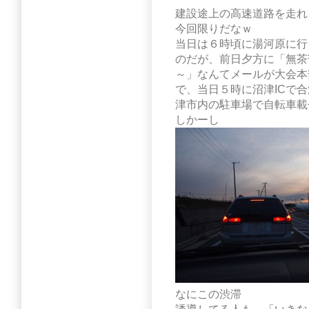
建設途上の高速道路を走れ
今回限りだなｗ
当日は６時頃に湯河原に行
のだが、前日夕方に「無茶
～」なんてメールが大会本
で、当日５時に沼津ICで
津市内の駐車場で自転車載
しかーし
なにこの渋滞