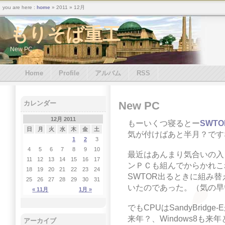
you are here :
home
» 2011 » 12月
もりそば重工
New PC
Home
Profile
アルバム
RSS
New PC
カレンダー
12月 2011
もーいくつ寝るとー
SWTO
日
月
火
水
木
金
土
気が付けばあと半月？です
1
2
3
4
5
6
7
8
9
10
最近はあんまり気合いの入
11
12
13
14
15
16
17
ンＰＣも組んでからかれこ
18
19
20
21
22
23
24
SWTOR出るときに組み
25
26
27
28
29
30
31
いたのであった。（気の早
« 11月
1月 »
でもCPUはSandyBri
来年？、Windows8も
アーカイブ