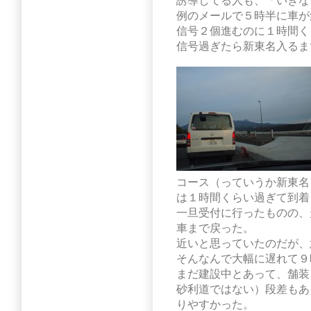
誘導してる人も、「いきな
例のメールで５時半に車が
信号２個進むのに１時間く
信号過ぎたら新東名入るま
コース（っていうか新東名
は１時間くらい過ぎて到着
一旦受付に行ったものの、
車まで戻った。
近いと思っていたのだが、
そんなんで大幅に遅れて９
まだ建設中とあって、舗装
砂利道ではない）段差もあ
りやすかった。