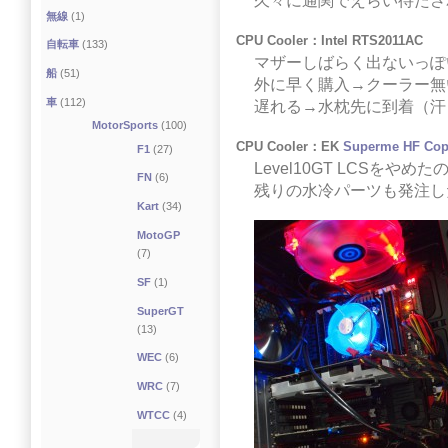
久々に通関でえらい待たさ
無線
(1)
CPU Cooler：Intel RTS2011AC
自転車
(133)
マザーしばらく出ないっぽ
船
(51)
外に早く購入→クーラー無
車
(112)
遅れる→水枕先に到着（汗
MotorSports
(100)
CPU Cooler：EK
Superme HF Copp
F1
(27)
Level10GT LCSをやめ
FN
(6)
残りの水冷パーツも発注し
Kart
(34)
MotoGP
(7)
SF
(1)
SuperGT
(13)
WEC
(6)
WRC
(7)
WTCC
(4)