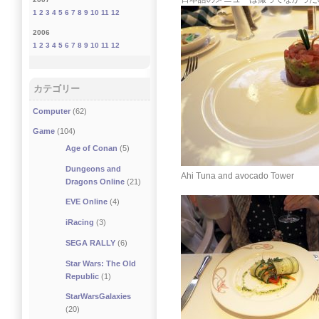
1
2
3
4
5
6
7
8
9
10
11
12
2006
1
2
3
4
5
6
7
8
9
10
11
12
カテゴリー
Computer
(62)
Game
(104)
Age of Conan
(5)
Dungeons and
Ahi Tuna and avocado Tower
Dragons Online
(21)
EVE Online
(4)
iRacing
(3)
SEGA RALLY
(6)
Star Wars: The Old
Republic
(1)
StarWarsGalaxies
(20)