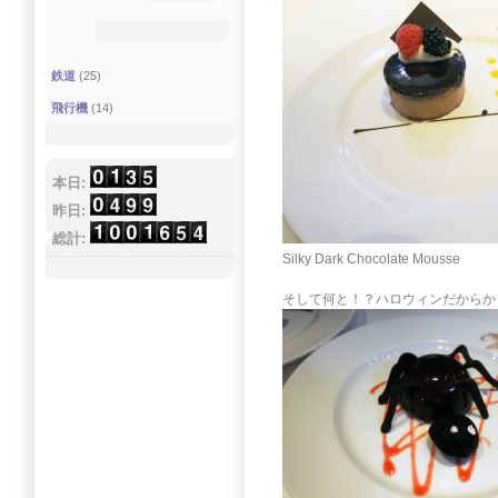
鉄道
(25)
飛行機
(14)
本日:
昨日:
総計:
Silky Dark Chocolate Mousse
そして何と！？ハロウィンだからか