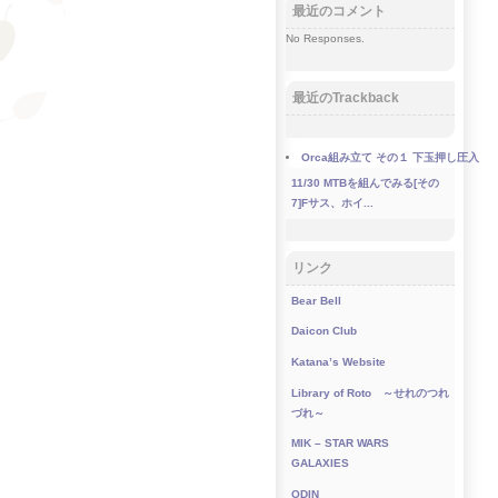
最近のコメント
No Responses.
最近のTrackback
Orca組み立て その１ 下玉押し圧入
11/30
MTBを組んでみる[その
7]Fサス、ホイ...
リンク
Bear Bell
Daicon Club
Katana’s Website
Library of Roto ～せれのつれ
づれ～
MIK – STAR WARS
GALAXIES
ODIN