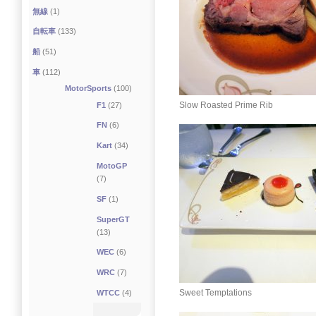
無線
(1)
自転車
(133)
船
(51)
車
(112)
MotorSports
(100)
Slow Roasted Prime Rib
F1
(27)
FN
(6)
Kart
(34)
MotoGP
(7)
SF
(1)
SuperGT
(13)
WEC
(6)
WRC
(7)
Sweet Temptations
WTCC
(4)