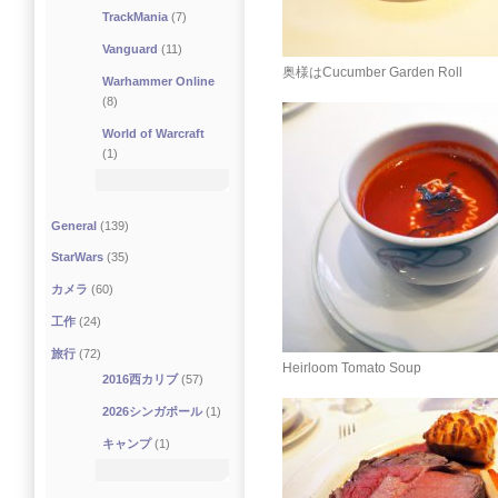
TrackMania
(7)
Vanguard
(11)
奥様はCucumber Garden Roll
Warhammer Online
(8)
World of Warcraft
(1)
General
(139)
StarWars
(35)
カメラ
(60)
工作
(24)
旅行
(72)
Heirloom Tomato Soup
2016西カリブ
(57)
2026シンガポール
(1)
キャンプ
(1)