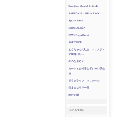
Positive Mental Attitude
SANZON’S LAIR in SWG
Spare Time
Sutasuta日記
SWG EspaGumi
お茶の時間
とうちゃんの駄文 ～エスティ
マ整備日記～
ののなぶろぐ
カートと自転車とダジャレ的生
活
ダラダライフ in Cocktail
気ままなラリー屋
物欲の園
Subscribe