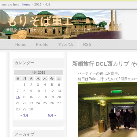
you are here :
home
» 2019 » 4月
もりそば重工
新婚旅行 DCL西カリブ その23 エンチャンテッドガーデン
Home
Profile
アルバム
RSS
カレンダー
新婚旅行 DCL西カリブ 
4月 2019
パーティーの後はお食事。
前日はPaloに行ったので2回目の
日
月
火
水
木
金
土
1
2
3
4
5
6
7
8
9
10
11
12
13
14
15
16
17
18
19
20
21
22
23
24
25
26
27
28
29
30
« 3月
5月 »
アーカイブ