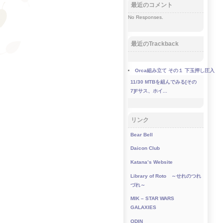
最近のコメント
No Responses.
最近のTrackback
Orca組み立て その１ 下玉押し圧入
11/30
MTBを組んでみる[その
7]Fサス、ホイ...
リンク
Bear Bell
Daicon Club
Katana’s Website
Library of Roto ～せれのつれ
づれ～
MIK – STAR WARS
GALAXIES
ODIN