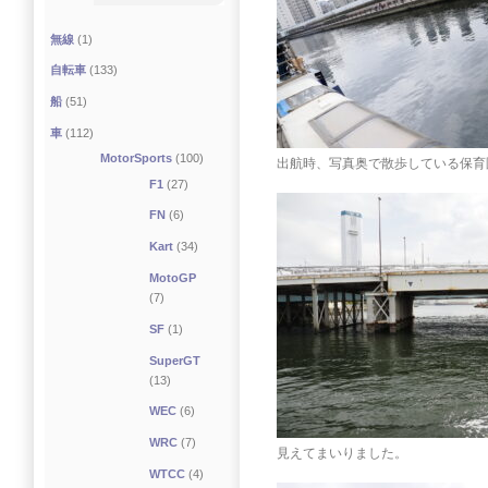
無線
(1)
自転車
(133)
船
(51)
車
(112)
MotorSports
(100)
出航時、写真奥で散歩している保育
F1
(27)
FN
(6)
Kart
(34)
MotoGP
(7)
SF
(1)
SuperGT
(13)
WEC
(6)
WRC
(7)
見えてまいりました。
WTCC
(4)