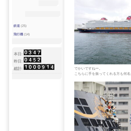
鉄道
(25)
飛行機
(14)
本日:
昨日:
総計:
でかいですねー。
こちらに手を振ってくれる方も何名