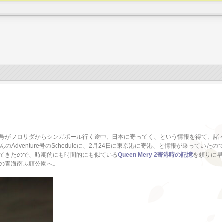
venture号がフロリダからシンガポール行く途中、日本に寄ってく、という情報を得て
んのAdventure号のScheduleに、2月24日に東京港に寄港、と情報が乗っていた
と出てきたので、時期的にも時間的にも似ている
Queen Mery 2寄港時の記憶
を頼りに
の青海南ふ頭公園へ。