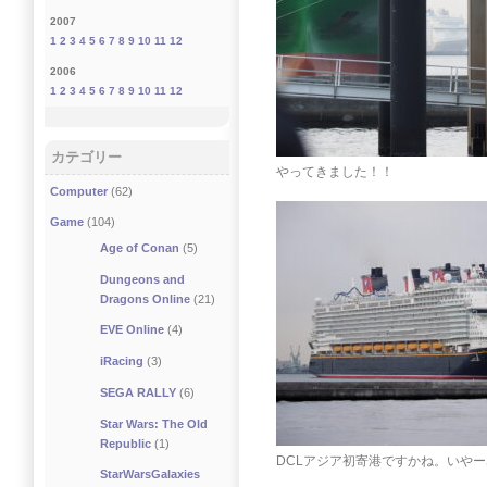
2007
1
2
3
4
5
6
7
8
9
10
11
12
2006
1
2
3
4
5
6
7
8
9
10
11
12
カテゴリー
やってきました！！
Computer
(62)
Game
(104)
Age of Conan
(5)
Dungeons and
Dragons Online
(21)
EVE Online
(4)
iRacing
(3)
SEGA RALLY
(6)
Star Wars: The Old
Republic
(1)
DCLアジア初寄港ですかね。いや
StarWarsGalaxies