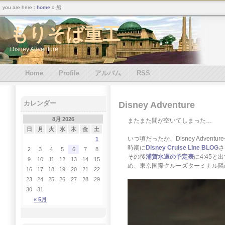
you are here :
home
» 船
もりそば重工
Disney Adventure
Home
Profile
アルバム
RSS
カレンダー
Disney Adventure
8月 2026
またまた間が空いてしまった…
日
月
火
水
木
金
土
いつ頃だったか、Disney Ad
1
時期に
Disney Cruise Line BLOG
さ
2
3
4
5
6
7
8
その後
浦賀水道の予定表
に4:45
9
10
11
12
13
14
15
め、東京国際クルーズターミナル隣
16
17
18
19
20
21
22
23
24
25
26
27
28
29
30
31
« 5月