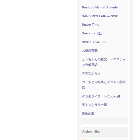
Positive Mental Attitude
SANZON’S LAIR in SWG
Spare Time
Sutasuta日記
SWG EspaGumi
お茶の時間
とうちゃんの駄文 ～エスティ
マ整備日記～
ののなぶろぐ
カートと自転車とダジャレ的生
活
ダラダライフ in Cocktail
気ままなラリー屋
物欲の園
Subscribe