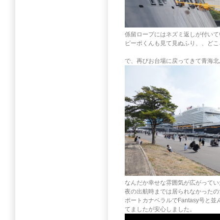
係留ロープにはネズミ返しが付いて
ピーポくんも見て見ぬふり、、どこ
で、再びお台場に戻ってきて青海北
なんだか幸せな雰囲気が広がってい
夜の出航時までは居られなかったの
ポートカナベラルでFantasy号と
てましたが安心しました。