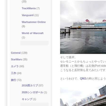
(20)
TrackMania
(7)
Vanguard
(11)
Warhammer Online
(8)
World of Warcraft
(1)
General
(139)
そして接岸。
StarWars
(35)
セレモニーとかもちょっとやってい
通常船（と飛行機）は左側(Port si
カメラ
(60)
こうなると反対側も見てみたいです
工作
(24)
というわけで、
QM2
の時と同じよう
旅行
(72)
2016西カリブ
(57)
2026シンガポール
(1)
キャンプ
(1)