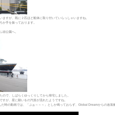
いますが、既に２匹ほど船体に取り付いていらっしゃいますね。
ろか手を振っております。
ふ頭公園へ。
たので、しばらくゆっくりしてから帰宅しました。
ですが、星に願いをの汽笛が流れたようですね。
並んだ時の動画では、「ぷぉ～～～」としか鳴っておらず、Global Dreamからの