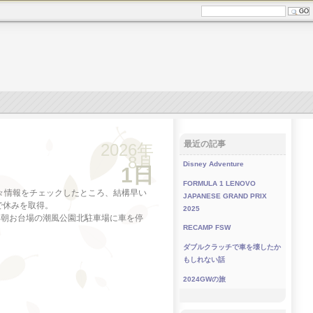
最近の記事
2026年
8月
Disney Adventure
1日
FORMULA 1 LENOVO
、諸々情報をチェックしたところ、結構早い
JAPANESE GRAND PRIX
ので休みを取得。
2025
早朝お台場の潮風公園北駐車場に車を停
RECAMP FSW
ダブルクラッチで車を壊したか
もしれない話
2024GWの旅