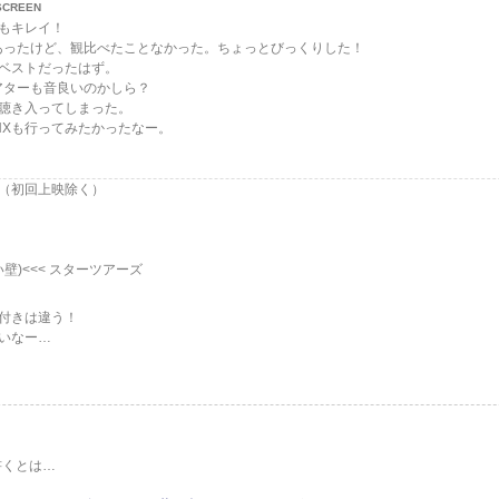
CREEN
もキレイ！
とあったけど、観比べたことなかった。ちょっとびっくりした！
ベストだったはず。
アターも音良いのかしら？
聴き入ってしまった。
HXも行ってみたかったなー。
！（初回上映除く）
ない壁)<<< スターツアーズ
付きは違う！
いなー…
書くとは…