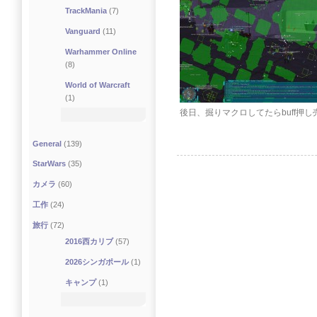
TrackMania
(7)
Vanguard
(11)
Warhammer Online
(8)
World of Warcraft
(1)
後日、掘りマクロしてたらbuff押
General
(139)
StarWars
(35)
カメラ
(60)
工作
(24)
旅行
(72)
2016西カリブ
(57)
2026シンガポール
(1)
キャンプ
(1)