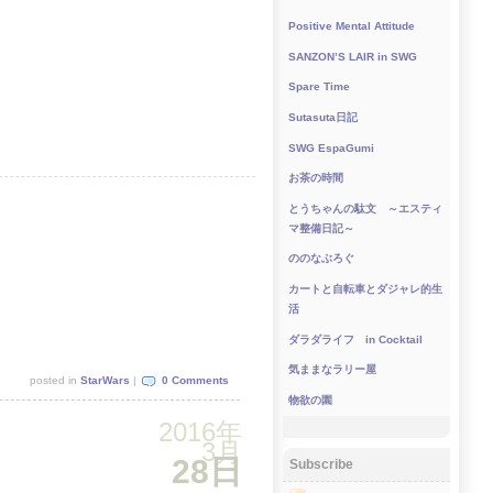
Positive Mental Attitude
SANZON’S LAIR in SWG
Spare Time
Sutasuta日記
SWG EspaGumi
お茶の時間
とうちゃんの駄文 ～エスティ
マ整備日記～
ののなぶろぐ
カートと自転車とダジャレ的生
活
ダラダライフ in Cocktail
気ままなラリー屋
posted in
StarWars
|
0 Comments
物欲の園
2016年
3月
28日
Subscribe