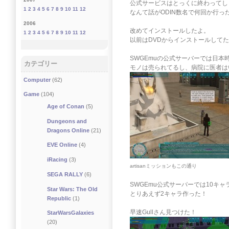
公式サービスはとっくに終わってし
1
2
3
4
5
6
7
8
9
10
11
12
なんて話がODIN数名で何回か行っ
2006
改めてインストールしたよ。
1
2
3
4
5
6
7
8
9
10
11
12
以前はDVDからインストールして
SWGEmuの公式サーバーでは日本
カテゴリー
モノは売られてるし、病院に医者は
Computer
(62)
Game
(104)
Age of Conan
(5)
Dungeons and
Dragons Online
(21)
EVE Online
(4)
iRacing
(3)
artisanミッションもこの通り
SEGA RALLY
(6)
SWGEmu公式サーバーでは10キ
Star Wars: The Old
とりあえず2キャラ作った！
Republic
(1)
早速Gullさん見つけた！
StarWarsGalaxies
(20)