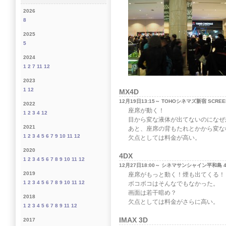
2026
8
2025
5
2024
1
2
7
11
12
2023
1
12
MX4D
12月19日13:15～ TOHOシネマズ新宿 SCREE
2022
座席が動く！
1
2
3
4
12
目から変な液体が出てないのになぜ
2021
あと、座席の背もたれとかから変な
1
2
3
4
5
6
7
9
10
11
12
欠点としては料金が高い。
2020
4DX
1
2
3
4
5
6
7
8
9
10
11
12
12月27日18:00～ シネマサンシャイン平和島 
2019
座席がもっと動く！煙も出てくる！
1
2
3
4
5
6
7
8
9
10
11
12
ボコボコはそんなでもなかった。
画面は若干暗め？
2018
欠点としては料金がさらに高い。
1
2
3
4
5
6
7
8
9
11
12
IMAX 3D
2017