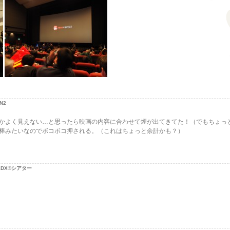
N2
かよく見えない…と思ったら映画の内容に合わせて煙が出てきてた！（でもちょっ
棒みたいなのでボコボコ押される。（これはちょっと余計かも？）
4DX®シアター