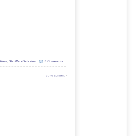
rWars
,
StarWarsGalaxies
|
0 Comments
up to content
»