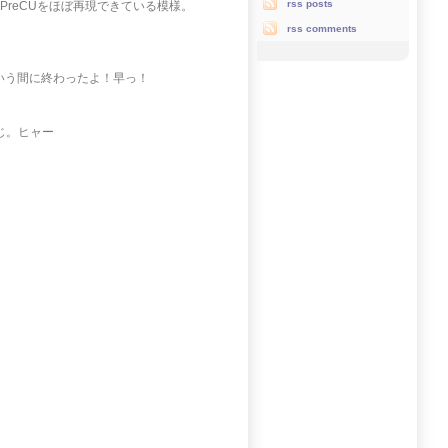
rss posts
PreCUをほぼ再現できている模様。
rss comments
いう間に終わったよ！早っ！
じ。ヒャー