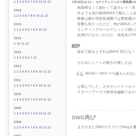
1
2
3
4
5
6
7
8
9
10
11
12
2月28日18:15～ ユナイテッドシネマ豊島園 8S
画面明るくて細かくて超キレイ！音
2016
今までも別の映画IMAXで観たこ
1
2
3
4
6
7
8
9
10
11
12
映像は確か現状首都圏では豊島園が
音響も良かったけど、他のIMAXシ
2015
エンディングロールでじっくり曲に
1
2
3
4
5
6
7
8
9
10
12
結局行けなかったけど、海老名のT
2014
1
10
11
12
総評
改めて観るとすればIMAX 3Dだな
2013
1
2
3
4
5
6
7
12
ちなみにシートの動きの激しさは
2012
1
2
3
4
5
6
7
8
9
10
11
12
MX4D < 4DX <<<(越えられ
2011
1
2
3
4
5
6
7
8
9
10
11
12
な感じでした。さすがシートベルト
スターツアーズで映画全編観てみた
2010
1
2
3
4
5
6
7
8
9
10
11
12
2009
1
2
3
4
5
6
7
8
9
10
11
12
SWG再び
2008
まさかまたSWGカテゴリでblogを
1
2
3
4
5
6
7
8
9
10
11
12
2007