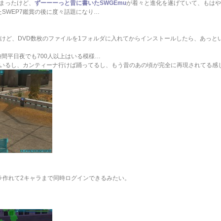
まったけど、
ずーーーっと昔に書いたSWGEmu
が着々と進化を遂げていて、もはや
たSWEP7鑑賞の後に度々話題になり…
たけど、DVD数枚のファイルを1フォルダに入れてからインストールしたら、あっと
時間平日夜でも700人以上はいる模様…
いるし、カンティーナ行けば踊ってるし、もう昔のあの頃が完全に再現されてる感
ャラ作れて2キャラまで同時ログインできるみたい。