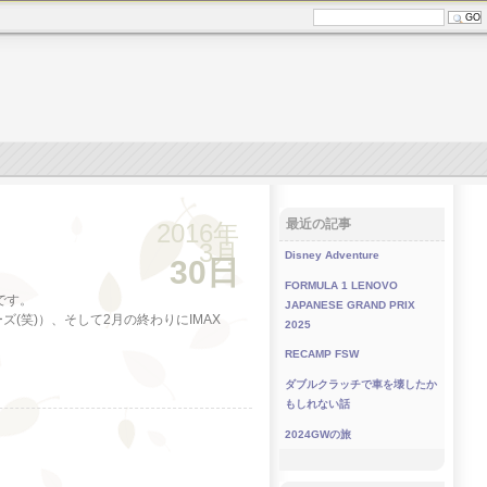
最近の記事
2016年
3月
Disney Adventure
30日
FORMULA 1 LENOVO
です。
JAPANESE GRAND PRIX
(笑)）、そして2月の終わりにIMAX
2025
RECAMP FSW
ダブルクラッチで車を壊したか
もしれない話
2024GWの旅