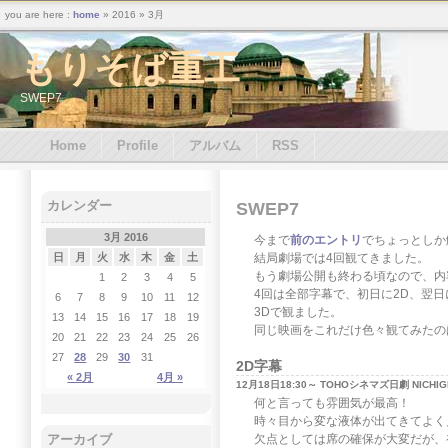
you are here :
home
» 2016 » 3月
もりそば重工
SWEP7
Home
Profile
アルバム
RSS
カレンダー
SWEP7
3月 2016
今まで
前のエントリ
でちょっとしか
結局劇場では4回観てきました。
日
月
火
水
木
金
土
もう劇場公開も終わる頃なので、内
1
2
3
4
5
4回は全部字幕で、初日に2D、翌日
6
7
8
9
10
11
12
3Dで観ました。
13
14
15
16
17
18
19
同じ映画をこれだけ色々観てみたの
20
21
22
23
24
25
26
27
28
29
30
31
2D字幕
« 2月
4月 »
12月18日18:30～ TOHOシネマズ日劇 NICHIGE
何と言っても雰囲気が最高！
時々目から変な液体が出てきてよく
欠点としては席の確保が大変だが、
アーカイブ