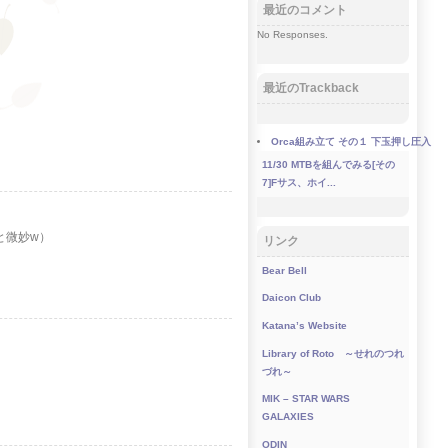
最近のコメント
No Responses.
最近のTrackback
Orca組み立て その１ 下玉押し圧入
11/30
MTBを組んでみる[その
7]Fサス、ホイ...
と微妙w）
リンク
Bear Bell
Daicon Club
Katana’s Website
Library of Roto ～せれのつれ
づれ～
MIK – STAR WARS
GALAXIES
ODIN