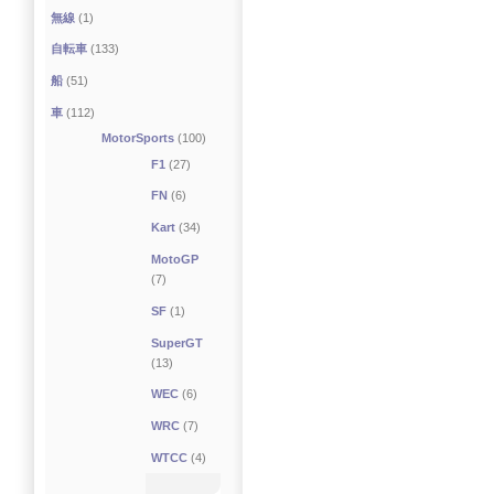
無線
(1)
自転車
(133)
船
(51)
車
(112)
MotorSports
(100)
F1
(27)
FN
(6)
Kart
(34)
MotoGP
(7)
SF
(1)
SuperGT
(13)
WEC
(6)
WRC
(7)
WTCC
(4)