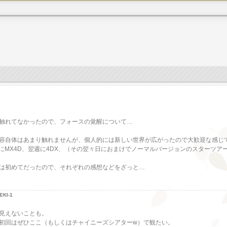
触れてなかったので、フォースの覚醒について…
容自体はあまり触れませんが、個人的には新しい世界が広がったので大歓迎な感じ
にMX4D、翌週に4DX、（その翌々日におまけでノーマルバージョンのスターツアーズ
は初めてだったので、それぞれの感想などをざっと…
KI-1
見えないことも。
初回はぜひここ（もしくはチャイニーズシアターw）で観たい。