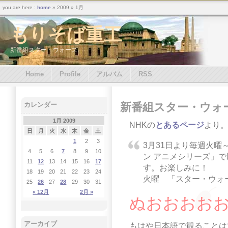
you are here :
home
» 2009 » 1月
もりそば重工
新番組スター・ウォーズ
Home
Profile
アルバム
RSS
新番組スター・ウォ
カレンダー
1月 2009
NHKの
とあるページ
より
日
月
火
水
木
金
土
1
2
3
3月31日より毎週火曜～
4
5
6
7
8
9
10
ン アニメシリーズ」
11
12
13
14
15
16
17
す。お楽しみに！
18
19
20
21
22
23
24
火曜 「スター・ウォ
25
26
27
28
29
30
31
« 12月
2月 »
ぬおおおお
アーカイブ
もはや日本語で観ることは