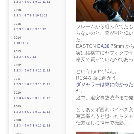
1
2
3
4
5
6
7
8
9
10
11
12
2016
1
2
3
4
6
7
8
9
10
11
12
2015
フレームから組み立てたも
1
2
3
4
5
6
7
8
9
10
12
らないのと、背が割と低い
2014
た。
1
10
11
12
EASTON
EA30
75mm か
2013
実は結構前にヤフオクでサ
1
2
3
4
5
6
7
12
格安で買っていたのであっ
2012
というわけで試走。
1
2
3
4
5
6
7
8
9
10
11
12
R134を西に向かう。
2011
ダジャラーは東に向かった
1
2
3
4
5
6
7
8
9
10
11
12
た。
2010
途中、追突事故渋滞まで発
1
2
3
4
5
6
7
8
9
10
11
12
2009
とりあえず西湘バイパス入
1
2
3
4
5
6
7
8
9
10
11
12
写真撮ろうと思ったらメモ
2008
仕方なしに携帯で撮影。。
1
2
3
4
5
6
7
8
9
10
11
12
2007