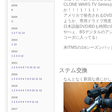
CLONE WARS TV Ser
2026
か！！！１！１１！
8
アメリカで発売されるDVD
2025
ようか、専用ドライブ用意
5
日本語版DVD/BDも時間
2024
やべぇ、BSデジタルのア
1
2
7
11
12
コーダに入ってる）
2023
1
12
米ITMSの1stシーズンパ
2022
1
2
3
4
12
2021
1
2
3
4
5
6
7
9
10
11
12
ステム交換
2020
なんとなく窮屈な感じがし
1
2
3
4
5
6
7
8
9
10
11
12
2019
1
2
3
4
5
6
7
8
9
10
11
12
2018
1
2
3
4
5
6
7
8
9
11
12
2017