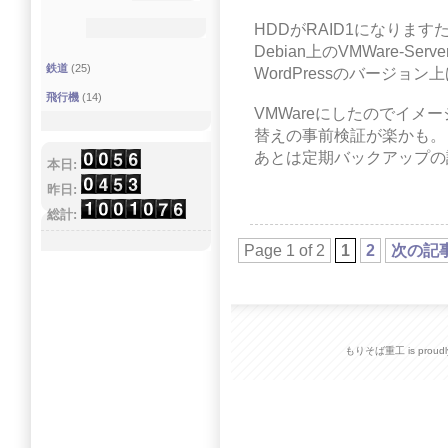
HDDがRAID1になります
Debian上のVMWare-Se
鉄道
(25)
WordPressのバージョン
飛行機
(14)
VMWareにしたのでイメ
替えの事前検証が楽かも。
あとは定期バックアップの
本日:
昨日:
総計:
Page 1 of 2
1
2
次の記
もりそば重工 is proudly