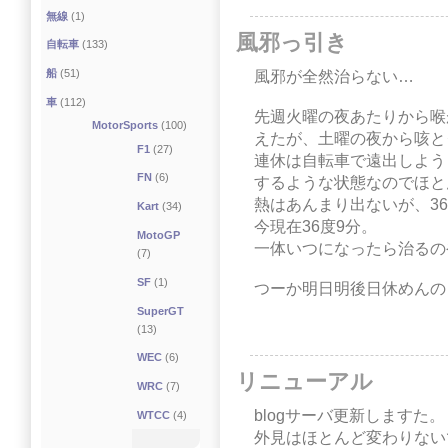
無線
(1)
風邪っ引き
自転車
(133)
船
(51)
風邪が全然治らない…
車
(112)
先週火曜の夜あたりから喉
MotorSports
(100)
えたが、土曜の夜から咳と
F1
(27)
連休は自転車で遠出しよう
FN
(6)
するような状態なのでほとん
熱はあんまり出ないが、36
Kart
(34)
今現在36度9分。
MotoGP
一体いつになったら治るのや
(7)
SF
(1)
つーか明日明後日休めんの
SuperGT
(13)
WEC
(6)
リニューアル
WRC
(7)
blogサーバ更新しますた。
WTCC
(4)
外見はほとんど変わりない