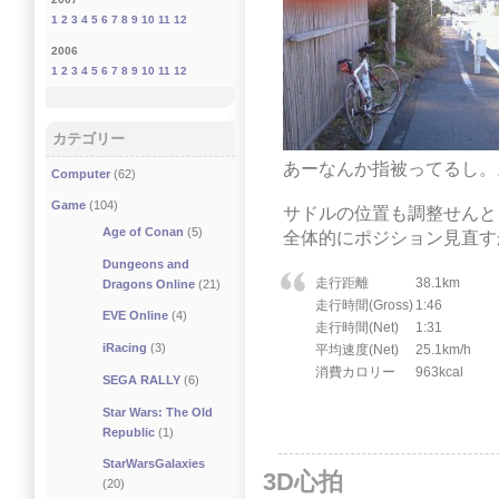
1
2
3
4
5
6
7
8
9
10
11
12
2006
1
2
3
4
5
6
7
8
9
10
11
12
カテゴリー
あーなんか指被ってるし。
Computer
(62)
Game
(104)
サドルの位置も調整せんと
Age of Conan
(5)
全体的にポジション見直す
Dungeons and
走行距離
38.1km
Dragons Online
(21)
走行時間(Gross)
1:46
EVE Online
(4)
走行時間(Net)
1:31
iRacing
(3)
平均速度(Net)
25.1km/h
消費カロリー
963kcal
SEGA RALLY
(6)
Star Wars: The Old
Republic
(1)
StarWarsGalaxies
3D心拍
(20)