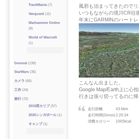
TrackMania
(7)
風邪も治まってきたのでリハ
いつもながらの境川CR往
Vanguard
(11)
年末にGARMINのハート
Warhammer Online
(8)
World of Warcraft
(1)
General
(139)
StarWars
(35)
カメラ
(60)
こんなん出ました。
Google Map/Earth上
工作
(24)
行きは張り切ってるのに帰
旅行
(72)
2016西カリブ
(57)
走行距離
43.6km
2026シンガポール
(1)
走行時間(Gross)
2:20:34
消費カロリー
1005kcal
キャンプ
(1)