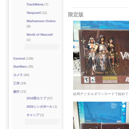
TrackMania
(7)
Vanguard
(11)
限定版
Warhammer Online
(8)
World of Warcraft
(1)
General
(139)
StarWars
(35)
カメラ
(60)
工作
(24)
旅行
(72)
結局デジタルダウンロードで始めて
2016西カリブ
(57)
2026シンガポール
(1)
キャンプ
(1)