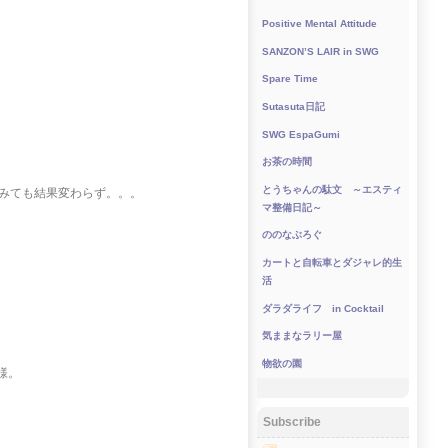
Positive Mental Attitude
SANZON’S LAIR in SWG
Spare Time
Sutasuta日記
SWG EspaGumi
お茶の時間
とうちゃんの駄文 ～エスティ
てみても結果変わらず。。。
マ整備日記～
ののなぶろぐ
カートと自転車とダジャレ的生
活
ダラダライフ in Cocktail
気ままなラリー屋
物欲の園
様。
Subscribe