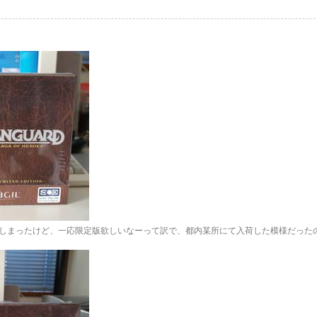
しまったけど、一応限定版欲しいなーって訳で、都内某所にて入荷した模様だった