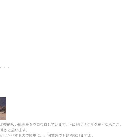
ん。。。
内外の比較的広い範囲ををウロウロしています。Facだけサクサク稼ぐならここ。
余裕かと思います。
見かけたりするので慎重に…。洞窟外でも結構稼げますよ。