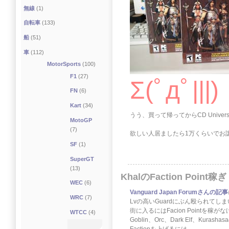
無線
(1)
自転車
(133)
船
(51)
車
(112)
MotorSports
(100)
F1
(27)
Σ(ﾟдﾟ|||)
FN
(6)
Kart
(34)
うう、買って帰ってからCD Univ
MotoGP
(7)
欲しい人居ましたら1万くらいでお
SF
(1)
SuperGT
(13)
KhalのFaction Point稼ぎ
WEC
(6)
Vanguard Japan Forumさんの記事
WRC
(7)
Lvの高いGuardにぶん殴られてし
街に入るにはFacion Pointを稼
WTCC
(4)
Goblin、Orc、Dark Elf、Kurash