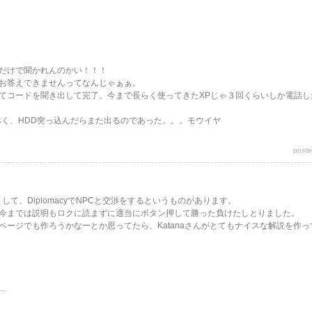
だけで聞かれんのかい！！！
お答えできませんってなんじゃぁぁ。
てコードを聞き出して完了。今まで長らく使ってきたXPじゃ３回くらいしか電話し
べく、HDD突っ込んだらまた出るのであった。。。モウイヤ
poste
として、DiplomacyでNPCと交渉をするというものがあります。
今までは説明もロクに読まずに適当にボタン押して勝った負けたしとりました。
ページでも作ろうかなーとか思ってたら、Katanaさんがとてもナイスな解説を作
…