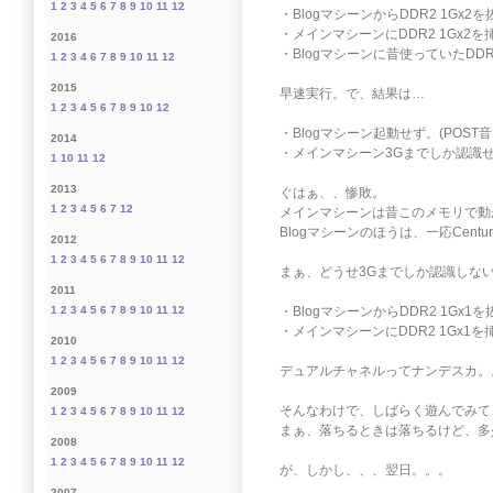
1
2
3
4
5
6
7
8
9
10
11
12
・BlogマシーンからDDR2 1Gx2を
・メインマシーンにDDR2 1Gx2を
2016
・Blogマシーンに昔使っていたDDR 
1
2
3
4
6
7
8
9
10
11
12
2015
早速実行。で、結果は…
1
2
3
4
5
6
7
8
9
10
12
・Blogマシーン起動せず。(POST
2014
・メインマシーン3Gまでしか認識
1
10
11
12
2013
ぐはぁ、、惨敗。
1
2
3
4
5
6
7
12
メインマシーンは昔このメモリで動
Blogマシーンのほうは、一応Centu
2012
1
2
3
4
5
6
7
8
9
10
11
12
まぁ、どうせ3Gまでしか認識しな
2011
・BlogマシーンからDDR2 1Gx1を
1
2
3
4
5
6
7
8
9
10
11
12
・メインマシーンにDDR2 1Gx1を挿
2010
1
2
3
4
5
6
7
8
9
10
11
12
デュアルチャネルってナンデスカ。
2009
そんなわけで、しばらく遊んでみて
1
2
3
4
5
6
7
8
9
10
11
12
まぁ、落ちるときは落ちるけど、多
2008
1
2
3
4
5
6
7
8
9
10
11
12
が、しかし、、、翌日。。。
2007