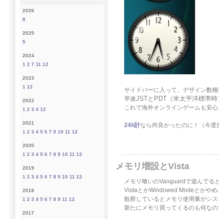
2026
8
2025
5
2024
1
2
7
11
12
2023
1
12
サイドバーに入って、デザイン数種
JSTとPDT（米太平洋標準
早速
2022
これで海外オンラインゲームも安心
1
2
3
4
12
2021
24h計
なら尚良かったのに！（今度
1
2
3
4
5
6
7
9
10
11
12
2020
1
2
3
4
5
6
7
8
9
10
11
12
メモリ増設とVista
2019
1
2
3
4
5
6
7
8
9
10
11
12
メモリ喰いのVanguardで遊んでる
VistaとかWindowed Mod
2018
観察しているとメモリ使用量がシス
1
2
3
4
5
6
7
8
9
11
12
新たにメモリ買ってくるのも何なので、
2017