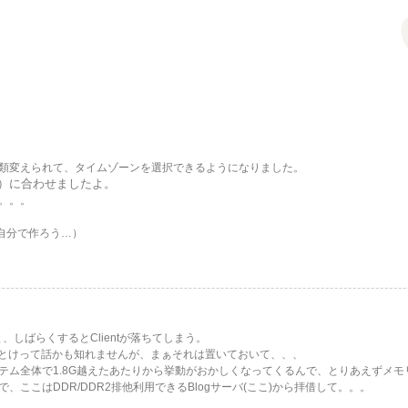
類変えられて、タイムゾーンを選択できるようになりました。
時）に合わせましたよ。
。。。
自分で作ろう…）
と、しばらくするとClientが落ちてしまう。
eとかやめとけって話かも知れませんが、まぁそれは置いておいて、、、
テム全体で1.8G越えたあたりから挙動がおかしくなってくるんで、とりあえずメモ
ここはDDR/DDR2排他利用できるBlogサーバ(ここ)から拝借して。。。