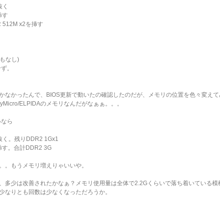
抜く
挿す
512M x2を挿す
音もなし)
せず。
かなかったんで、BIOS更新で動いたの確認したのだが、メモリの位置を色々変え
ryMicro/ELPIDAのメモリなんだがなぁぁ。。。
いなら
抜く。残りDDR2 1Gx1
す。合計DDR2 3G
。。もうメモリ増えりゃいいや。
、多少は改善されたかなぁ？メモリ使用量は全体で2.2Gくらいで落ち着いている模
少なりとも回数は少なくなっただろうか。