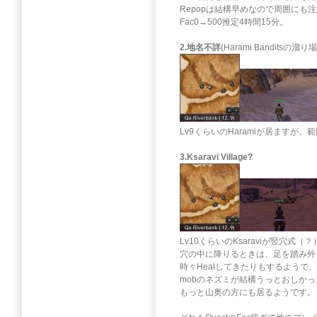
Repopは結構早めなので周囲にも
Fac0→500推定4時間15分。
2.地名不詳
(Harami Banditsの溜り
Lv9くらいのHaramiが居ます
3.Ksaravi Village?
Lv10くらいのKsaraviが竪穴式
穴の中に降りるときは、足を踏み外
時々Healしてきたりもするようで
mobのネズミが結構うっとおしかっ
もっと山奥の方にも居るようです。