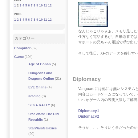
1
2
3
4
5
6
7
8
9
10
11
12
2006
1
2
3
4
5
6
7
8
9
10
11
12
なんじゃこりゃぁぁ。メモリ足した
仕方なく電話するが、自動応答では
カテゴリー
サポートの兄ちゃん電話で呼び出し
Computer
(62)
そして後日、XPのデータを移行す
Game
(104)
Age of Conan
(5)
Dungeons and
Diplomacy
Dragons Online
(21)
EVE Online
(4)
Vanguardには他には無いシステム
内容はカードゲームになっていて、
iRacing
(3)
いつかゲーム内の説明文訳して解説
SEGA RALLY
(6)
Diplomacy1
Star Wars: The Old
Diplomacy2
Republic
(1)
そうか、、、そういう事だったのか
StarWarsGalaxies
(20)