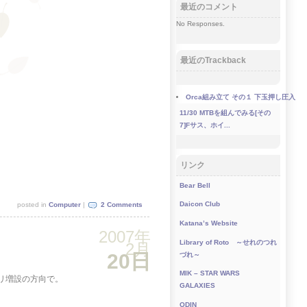
最近のコメント
No Responses.
最近のTrackback
Orca組み立て その１ 下玉押し圧入
11/30
MTBを組んでみる[その
7]Fサス、ホイ...
リンク
Bear Bell
Daicon Club
posted in
Computer
|
2 Comments
Katana’s Website
2007年
Library of Roto ～せれのつれ
2月
20日
づれ～
MIK – STAR WARS
リ増設の方向で。
GALAXIES
ODIN