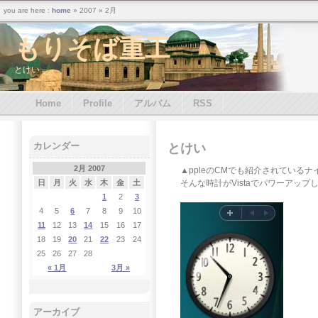
you are here :
home
» 2007 » 2月
もりそば重工
とけい
Home
Profile
アルバム
RSS
カレンダー
とけい
2月 2007
▲ppleのCMでも紹介されている
そんな時計がVistaでパワーアップ
日
月
火
水
木
金
土
1
2
3
4
5
6
7
8
9
10
11
12
13
14
15
16
17
18
19
20
21
22
23
24
25
26
27
28
« 1月
3月 »
アーカイブ