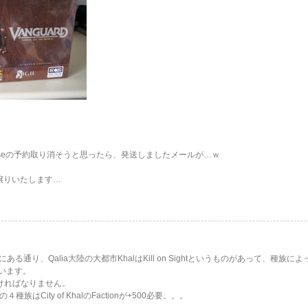
erseの予約取り消そうと思ったら、発送しましたメールが…ｗ
譲りいたします…
にある通り、Qalia大陸の大都市KhalはKill on Sightというものがあって、種
まいます。
がなければなりません。
asaの４種族はCity of KhalのFactionが+500必要。。。