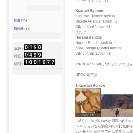
Factionを上げるには
Ksaravi Ratmen
Kusaravi Ratmen faction -1
鉄道
(25)
Upside Alliance faction +1
City of Khal faction +1
飛行機
(14)
または
Harami Bandits
Harami Bandits faction -1
Khal Foreign Quarter faction +1
本日:
City of Khal faction +1
昨日:
総計:
のNPCを500killしないといけませ
NPCの場所は。。。
1.Ksaravi Horrow
Lv6くらいのKsaraviが洞窟の
Lv10くらいなら洞窟内でも比較的
Lv一桁だと結構中で死んでる人も