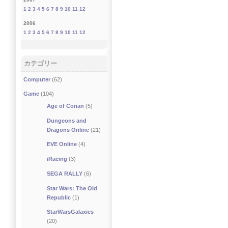
1
2
3
4
5
6
7
8
9
10
11
12
2006
1
2
3
4
5
6
7
8
9
10
11
12
カテゴリー
Computer
(62)
Game
(104)
Age of Conan
(5)
Dungeons and
Dragons Online
(21)
EVE Online
(4)
iRacing
(3)
SEGA RALLY
(6)
Star Wars: The Old
Republic
(1)
StarWarsGalaxies
(20)