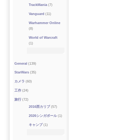
TrackMania
(7)
Vanguard
(11)
Warhammer Online
(8)
World of Warcraft
(1)
General
(139)
StarWars
(35)
カメラ
(60)
工作
(24)
旅行
(72)
2016西カリブ
(57)
2026シンガポール
(1)
キャンプ
(1)