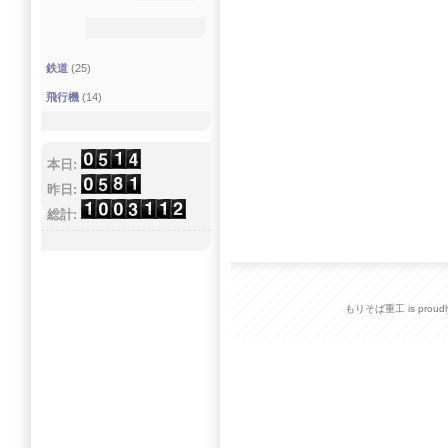
鉄道
(25)
飛行機
(14)
本日:
昨日:
総計:
もりそば重工 is proudly