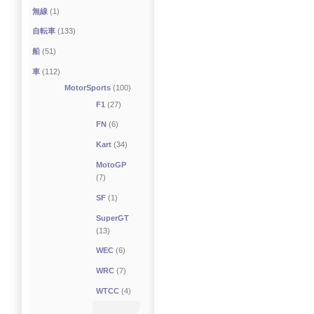
無線
(1)
自転車
(133)
船
(51)
車
(112)
MotorSports
(100)
F1
(27)
FN
(6)
Kart
(34)
MotoGP
(7)
SF
(1)
SuperGT
(13)
WEC
(6)
WRC
(7)
WTCC
(4)