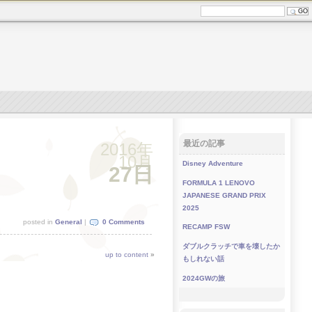
最近の記事
2016年
10月
Disney Adventure
27日
FORMULA 1 LENOVO
JAPANESE GRAND PRIX
2025
posted in
General
|
0 Comments
RECAMP FSW
ダブルクラッチで車を壊したか
up to content
»
もしれない話
2024GWの旅