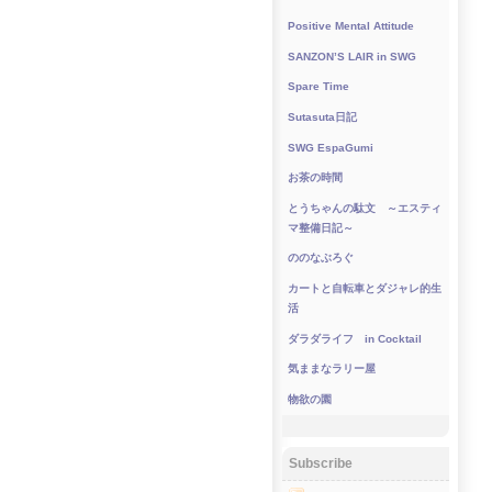
Positive Mental Attitude
SANZON’S LAIR in SWG
Spare Time
Sutasuta日記
SWG EspaGumi
お茶の時間
とうちゃんの駄文 ～エスティ
マ整備日記～
ののなぶろぐ
カートと自転車とダジャレ的生
活
ダラダライフ in Cocktail
気ままなラリー屋
物欲の園
Subscribe