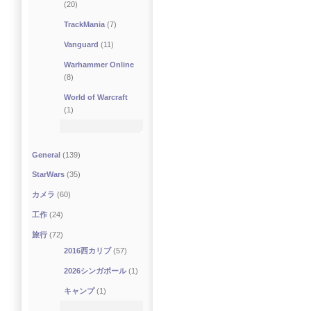
(20)
TrackMania
(7)
Vanguard
(11)
Warhammer Online
(8)
World of Warcraft
(1)
General
(139)
StarWars
(35)
カメラ
(60)
工作
(24)
旅行
(72)
2016西カリブ
(57)
2026シンガポール
(1)
キャンプ
(1)