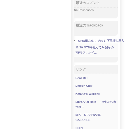
最近のコメント
No Responses.
最近のTrackback
Orca組み立て その１ 下玉押し圧入
11/30
MTBを組んでみる[その
7]Fサス、ホイ...
リンク
Bear Bell
Daicon Club
Katana’s Website
Library of Roto ～せれのつれ
づれ～
MIK – STAR WARS
GALAXIES
ODIN