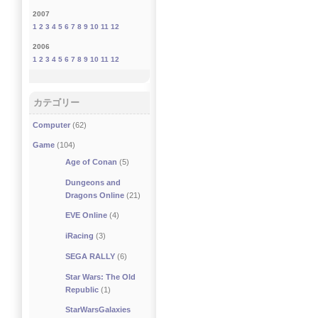
2007
1
2
3
4
5
6
7
8
9
10
11
12
2006
1
2
3
4
5
6
7
8
9
10
11
12
カテゴリー
Computer
(62)
Game
(104)
Age of Conan
(5)
Dungeons and
Dragons Online
(21)
EVE Online
(4)
iRacing
(3)
SEGA RALLY
(6)
Star Wars: The Old
Republic
(1)
StarWarsGalaxies