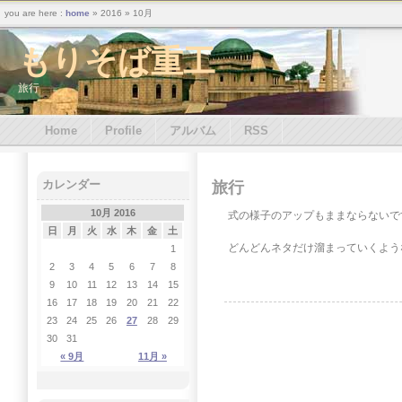
you are here :
home
» 2016 » 10月
もりそば重工
旅行
Home
Profile
アルバム
RSS
カレンダー
旅行
10月 2016
式の様子のアップもままならないで
日
月
火
水
木
金
土
どんどんネタだけ溜まっていくよう
1
2
3
4
5
6
7
8
9
10
11
12
13
14
15
16
17
18
19
20
21
22
23
24
25
26
27
28
29
30
31
« 9月
11月 »