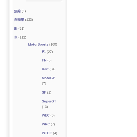
無線
(1)
自転車
(133)
船
(51)
車
(112)
MotorSports
(100)
F1
(27)
FN
(6)
Kart
(34)
MotoGP
(7)
SF
(1)
SuperGT
(13)
WEC
(6)
WRC
(7)
WTCC
(4)