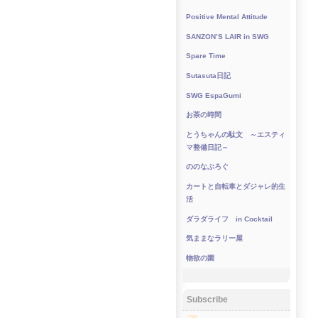
Positive Mental Attitude
SANZON’S LAIR in SWG
Spare Time
Sutasuta日記
SWG EspaGumi
お茶の時間
とうちゃんの駄文 ～エスティ
マ整備日記～
ののなぶろぐ
カートと自転車とダジャレ的生
活
ダラダライフ in Cocktail
気ままなラリー屋
物欲の園
Subscribe