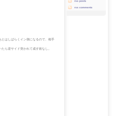
rss posts
rss comments
あとはしばらくイン側になるので、相手
いたら逆サイド突かれて成す術なし。