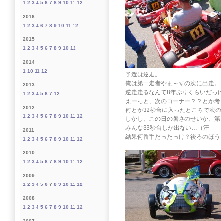
1
2
3
4
5
6
7
8
9
10
11
12
2016
1
2
3
4
6
7
8
9
10
11
12
2015
1
2
3
4
5
6
7
8
9
10
12
2014
1
10
11
12
予選は逆走。
俺は第一走者やま～ずの次に出走。
2013
逆走走るなんて8年ぶりくらいだっ
1
2
3
4
5
6
7
12
えーっと、次のコーナー？？とか考
2012
何とか32秒台に入ったところで次
1
2
3
4
5
6
7
8
9
10
11
12
しかし、この日の暑さのせいか、第
みんな33秒台しか出ない…（汗
2011
結果何番手だったっけ？後ろのほう
1
2
3
4
5
6
7
8
9
10
11
12
2010
1
2
3
4
5
6
7
8
9
10
11
12
2009
1
2
3
4
5
6
7
8
9
10
11
12
2008
1
2
3
4
5
6
7
8
9
10
11
12
2007