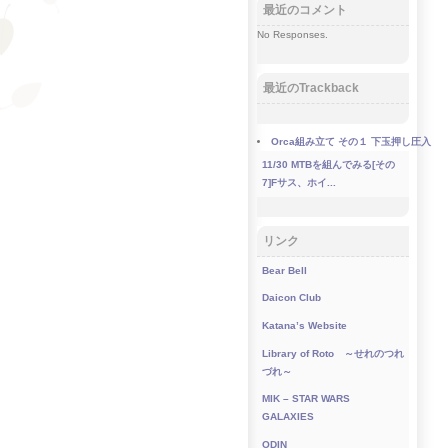
最近のコメント
No Responses.
最近のTrackback
Orca組み立て その１ 下玉押し圧入
11/30
MTBを組んでみる[その
7]Fサス、ホイ...
リンク
Bear Bell
Daicon Club
Katana’s Website
Library of Roto ～せれのつれ
づれ～
MIK – STAR WARS
GALAXIES
ODIN