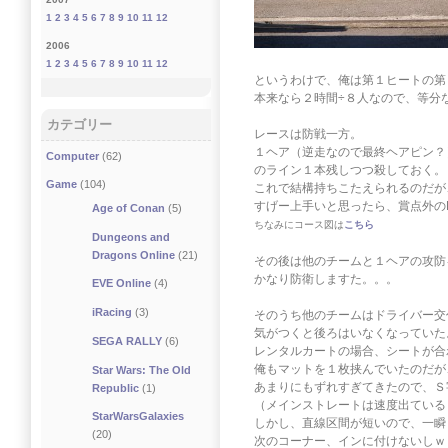
1
2
3
4
5
6
7
8
9
10
11
12
2006
1
2
3
4
5
6
7
8
9
10
11
12
というわけで、俺は第１ヒートの第
本来なら２時間÷８人なので、等分
カテゴリー
レースは防戦一方。
１ヘア（逆走なので最終ヘアピン？
Computer
(62)
のライン１本残しつつ殺しておく。
Game
(104)
これで結構持ちこたえられるのだが
すげー上手いと思ったら、賞点外の
Age of Conan
(5)
ちなみにコース図は
こちら
Dungeons and
Dragons Online
(21)
その後は他のチームと１ヘアの攻防
かなり防衛しますた。。。
EVE Online
(4)
iRacing
(3)
そのうち他のチームはドライバー交
気がつくと後ろはいなくなっていた
SEGA RALLY
(6)
レンタルカートの場合、シートが合
俺もマットを１枚挟んでいたのだが
Star Wars: The Old
あまりにもずれすぎてきたので、Ｓ
Republic
(1)
（メインストレートは速度出ている
StarWarsGalaxies
しかし、直線区間が短いので、一瞬
(20)
次のコーナー、インに付けないしｗ