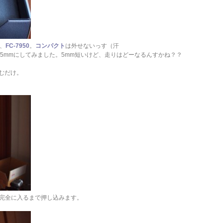
、
FC-7950
。
コンパクト
は外せないっす（汗
65mmにしてみました。5mm短いけど、走りはどーなるんすかね？？
込むだけ。
完全に入るまで押し込みます。