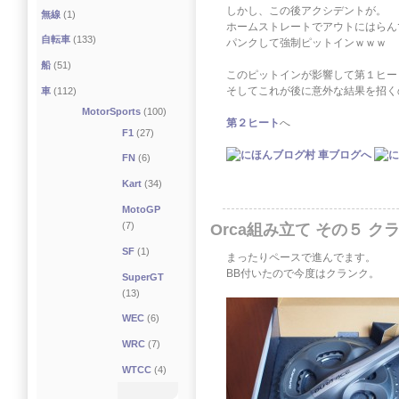
しかし、この後アクシデントが。
無線
(1)
ホームストレートでアウトにはらん
自転車
(133)
パンクして強制ピットインｗｗｗ
船
(51)
このピットインが影響して第１ヒー
そしてこれが後に意外な結果を招く
車
(112)
MotorSports
(100)
第２ヒート
へ
F1
(27)
FN
(6)
Kart
(34)
MotoGP
(7)
Orca組み立て その５ ク
SF
(1)
まったりペースで進んでます。
BB付いたので今度はクランク。
SuperGT
(13)
WEC
(6)
WRC
(7)
WTCC
(4)