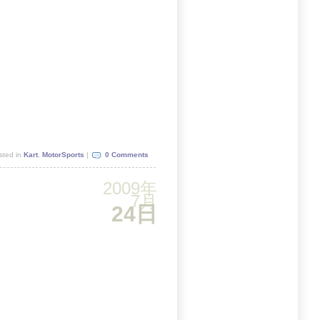
sted in
Kart
,
MotorSports
|
0 Comments
2009年
7月
24日