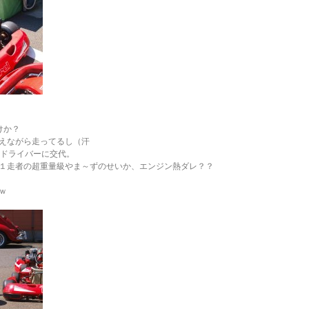
けか？
えながら走ってるし（汗
のドライバーに交代。
１走者の超重量級やま～ずのせいか、エンジン熱ダレ？？
ｗ