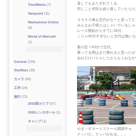
直してもまたずれてくる。
TrackMania
(7)
同じこと何回も繰り返していたらだ
Vanguard
(11)
そろそろ俺も交代かなーと思ってピ
Warhammer Online
みんなお子様とはしゃいでいるしｗ
(8)
レース開始からすでに36分。
こりゃ40分すぎないと交代は無い
World of Warcraft
(1)
案の定？43分で交代。
乗ってる間はまだ乗れると思ったが
あれだけバトルしたからもうおなか
General
(139)
StarWars
(35)
カメラ
(60)
工作
(24)
旅行
(72)
2016西カリブ
(57)
2026シンガポール
(1)
キャンプ
(1)
やま～ずカートスクール開講中ｗ
クッパだ。クッパがおる。。。