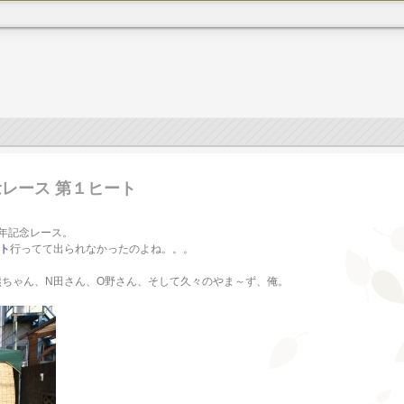
念レース 第１ヒート
周年記念レース。
ント
行ってて出られなかったのよね。。。
熊ちゃん、N田さん、O野さん、そして久々のやま～ず、俺。