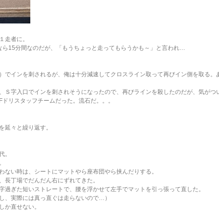
１走者に。
なら15分間なのだが、「もうちょっと走ってもらうかも～」と言われ…
）でインを刺されるが、俺は十分減速してクロスライン取って再びイン側を取る。
、Ｓ字入口でインを刺されそうになったので、再びラインを殺したのだが、気がつ
Fドリスタッフチームだった。流石だ。。。
を延々と繰り返す。
代。
。
わない時は、シートにマットやら座布団やら挟んだりする。
、長丁場でだんだん右にずれてきた。
字過ぎた短いストレートで、腰を浮かせて左手でマットを引っ張って直した。
し、実際には真っ直ぐは走らないので…）
しか直せない。