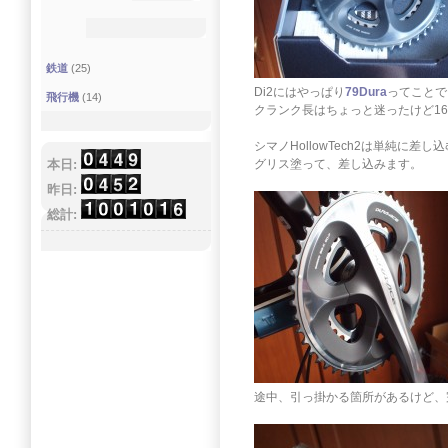
鉄道
(25)
Di2にはやっぱり
79Dura
ってことで
飛行機
(14)
クランク長はちょっと迷ったけど1
シマノHollowTech2は単純に差し
本日:
グリス塗って、差し込みます。
昨日:
総計:
途中、引っ掛かる箇所があるけど、