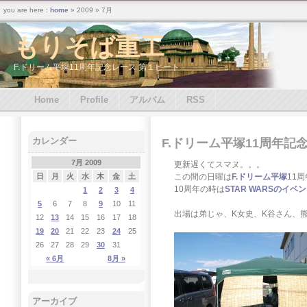
you are here :
home
» 2009 » 7月
もりそば重工
F.ドリーム平塚11周年記念レース 第１ヒート
Home
Profile
アルバム
RSS
カレンダー
F.ドリーム平塚11周年記
7月 2009
更新遅くてスマヌ。。。
この間の日曜は
F.ドリーム平塚
11
日
月
火
水
木
金
土
10周年の時は
STAR WARSのイベ
1
2
3
4
5
6
7
8
9
10
11
出場は弟じゃ、K女史、K谷さん、
12
13
14
15
16
17
18
19
20
21
22
23
24
25
26
27
28
29
30
31
« 6月
8月 »
アーカイブ