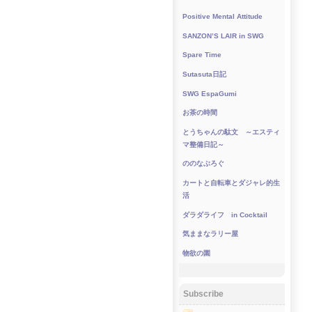
Positive Mental Attitude
SANZON’S LAIR in SWG
Spare Time
Sutasuta日記
SWG EspaGumi
お茶の時間
とうちゃんの駄文 ～エスティ
マ整備日記～
ののなぶろぐ
カートと自転車とダジャレ的生
活
ダラダライフ in Cocktail
気ままなラリー屋
物欲の園
Subscribe