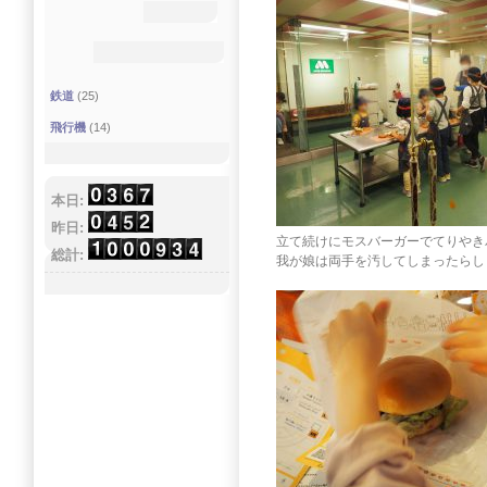
鉄道
(25)
飛行機
(14)
本日:
昨日:
立て続けにモスバーガーでてりやき
総計:
我が娘は両手を汚してしまったらしく