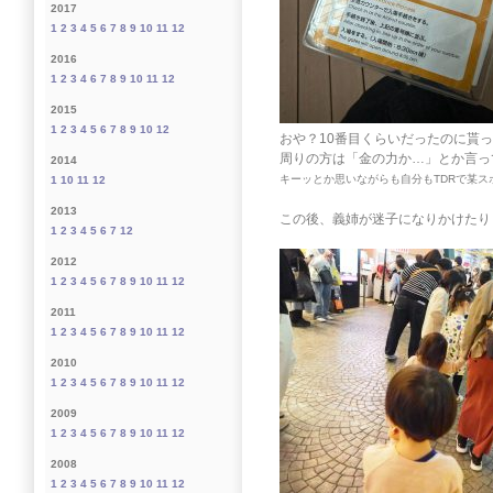
2017
1
2
3
4
5
6
7
8
9
10
11
12
2016
1
2
3
4
6
7
8
9
10
11
12
2015
1
2
3
4
5
6
7
8
9
10
12
おや？10番目くらいだったのに貰っ
周りの方は「金の力か…」とか言っ
2014
キーッとか思いながらも自分もTDRで某
1
10
11
12
2013
この後、義姉が迷子になりかけたり
1
2
3
4
5
6
7
12
2012
1
2
3
4
5
6
7
8
9
10
11
12
2011
1
2
3
4
5
6
7
8
9
10
11
12
2010
1
2
3
4
5
6
7
8
9
10
11
12
2009
1
2
3
4
5
6
7
8
9
10
11
12
2008
1
2
3
4
5
6
7
8
9
10
11
12