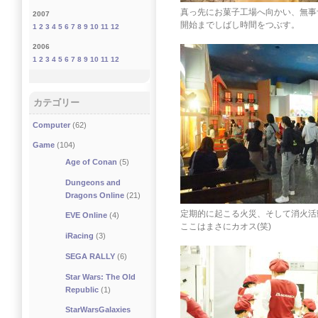
真っ先にお菓子工場へ向かい、無事予
2007
開始までしばし時間をつぶす。
1
2
3
4
5
6
7
8
9
10
11
12
2006
1
2
3
4
5
6
7
8
9
10
11
12
カテゴリー
Computer
(62)
Game
(104)
Age of Conan
(5)
Dungeons and
Dragons Online
(21)
定期的に起こる火災、そして消火活
EVE Online
(4)
ここはまさにカオス(笑)
iRacing
(3)
SEGA RALLY
(6)
Star Wars: The Old
Republic
(1)
StarWarsGalaxies