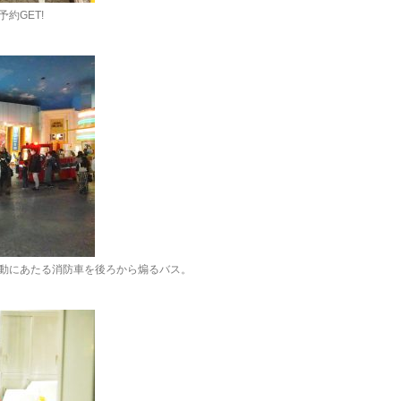
約GET!
動にあたる消防車を後ろから煽るバス。