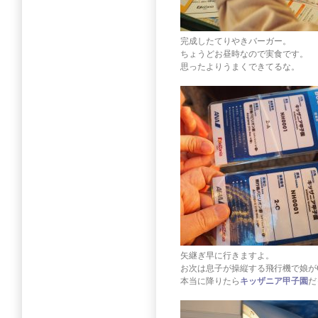
完成したてりやきバーガー。
ちょうどお昼時なので実食です。
思ったよりうまくできてるな。
矢継ぎ早に行きますよ。
お次は息子が操縦する飛行機で娘が
本当に降りたら
キッザニア甲子園
だ