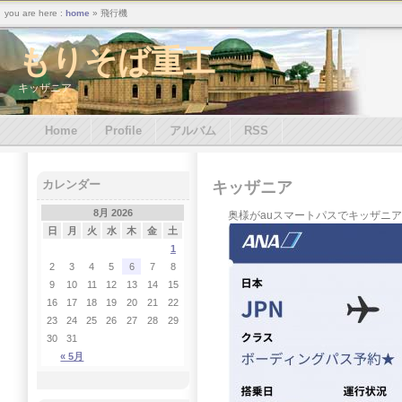
you are here :
home
» 飛行機
もりそば重工
キッザニア
Home
Profile
アルバム
RSS
カレンダー
キッザニア
8月 2026
奥様がauスマートパスでキッザニ
日
月
火
水
木
金
土
1
2
3
4
5
6
7
8
9
10
11
12
13
14
15
16
17
18
19
20
21
22
23
24
25
26
27
28
29
30
31
« 5月