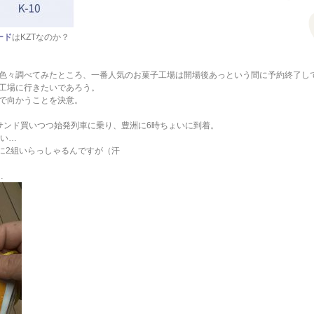
ード
はKZTなのか？
色々調べてみたところ、一番人気のお菓子工場は開場後あっという間に予約終了し
工場に行きたいであろう。
で向かうことを決意。
サンド買いつつ始発列車に乗り、豊洲に6時ちょいに到着。
らい…
既に2組いらっしゃるんですが（汗
…