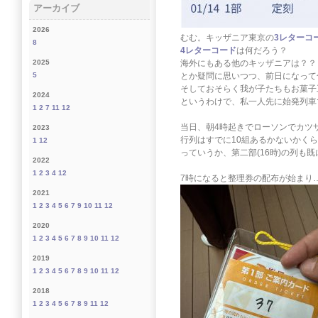
アーカイブ
2026
むむ。キッザニア東京の
3レターコ
8
4レターコード
は何だろう？
海外にもある他のキッザニアは？？
2025
とか疑問に思いつつ、前日になって
5
そしておそらく我が子たちもお菓子
2024
というわけで、私一人先に始発列車
1
2
7
11
12
当日、朝4時起きでローソンでカツ
2023
行列はすでに10組あるかないかく
1
12
っていうか、第二部(16時)の列も
2022
1
2
3
4
12
7時になると整理券の配布が始まり
2021
1
2
3
4
5
6
7
9
10
11
12
2020
1
2
3
4
5
6
7
8
9
10
11
12
2019
1
2
3
4
5
6
7
8
9
10
11
12
2018
1
2
3
4
5
6
7
8
9
11
12