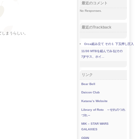
最近のコメント
No Responses.
最近のTrackback
てしまうらしい。
Orca組み立て その１ 下玉押し圧入
11/30
MTBを組んでみる[その
7]Fサス、ホイ...
リンク
Bear Bell
Daicon Club
Katana’s Website
Library of Roto ～せれのつれ
づれ～
MIK – STAR WARS
GALAXIES
ODIN