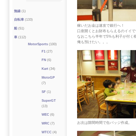
無線
(1)
自転車
(133)
稼いだお金は速攻で銀行へ！
船
(51)
口座開くとお財布もらえるのイイで
なおこちら半年で5%も利子が付く
車
(112)
俺も預けたい。。。
MotorSports
(100)
F1
(27)
FN
(6)
Kart
(34)
MotoGP
(7)
SF
(1)
SuperGT
(13)
WEC
(6)
お次は隙間時間で缶バッジ作成。
WRC
(7)
WTCC
(4)