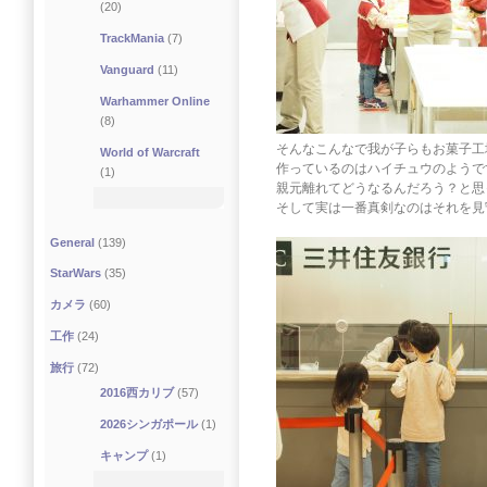
(20)
TrackMania
(7)
Vanguard
(11)
Warhammer Online
(8)
そんなこんなで我が子らもお菓子工
World of Warcraft
作っているのはハイチュウのようで
(1)
親元離れてどうなるんだろう？と思
そして実は一番真剣なのはそれを見
General
(139)
StarWars
(35)
カメラ
(60)
工作
(24)
旅行
(72)
2016西カリブ
(57)
2026シンガポール
(1)
キャンプ
(1)