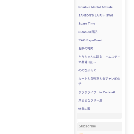
Positive Mental Attitude
SANZON’S LAIR in SWG
Spare Time
Sutasuta日記
SWG EspaGumi
お茶の時間
とうちゃんの駄文 ～エスティ
マ整備日記～
ののなぶろぐ
カートと自転車とダジャレ的生
活
ダラダライフ in Cocktail
気ままなラリー屋
物欲の園
Subscribe