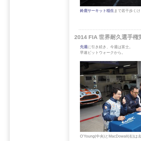
鈴鹿サーキット稲生
まで若干歩くけ
2014 FIA 世界耐久選
先週
に引き続き、今週は富士。
早速ピットウォークから。
O’Young(中央)とMacDowall(右)