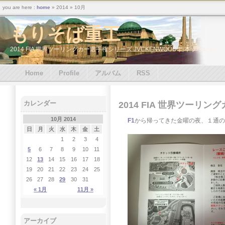
you are here :
home
» 2014 » 10月
もりそば重工
2014 FIA 世界ツーリングカー選手権シリーズ JVCKENWOOD 日本ラウンド
Home
Profile
アルバム
RSS
カレンダー
2014 FIA 世界ツーリ
10月 2014
F1
から帰ってきた金曜の夜、１通の
日
月
火
水
木
金
土
1
2
3
4
5
6
7
8
9
10
11
12
13
14
15
16
17
18
19
20
21
22
23
24
25
26
27
28
29
30
31
« 1月
11月 »
アーカイブ