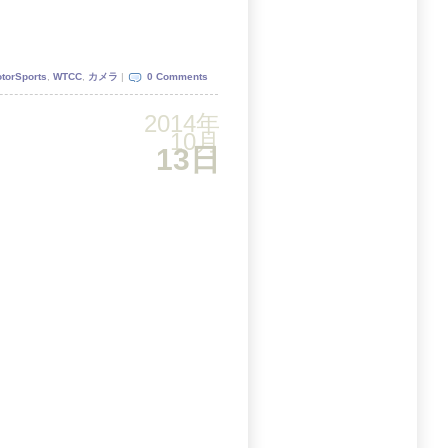
torSports
,
WTCC
,
カメラ
|
0 Comments
2014年
10月
13日