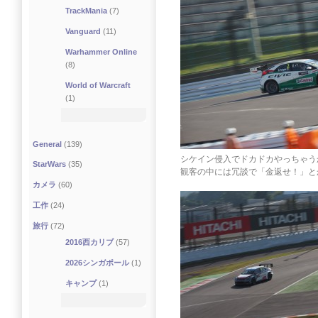
TrackMania
(7)
Vanguard
(11)
Warhammer Online
(8)
World of Warcraft
(1)
General
(139)
シケイン侵入でドカドカやっちゃう
StarWars
(35)
観客の中には冗談で「金返せ！」と
カメラ
(60)
工作
(24)
旅行
(72)
2016西カリブ
(57)
2026シンガポール
(1)
キャンプ
(1)