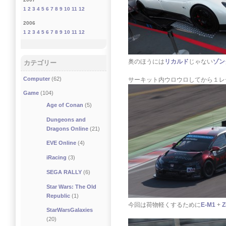
1
2
3
4
5
6
7
8
9
10
11
12
2006
1
2
3
4
5
6
7
8
9
10
11
12
奥のほうには
リカルド
じゃない
ゾン
カテゴリー
Computer
(62)
サーキット内ウロウロしてから１レ
Game
(104)
Age of Conan
(5)
Dungeons and
Dragons Online
(21)
EVE Online
(4)
iRacing
(3)
SEGA RALLY
(6)
Star Wars: The Old
Republic
(1)
今回は荷物軽くするために
E-M1
+
Z
StarWarsGalaxies
(20)