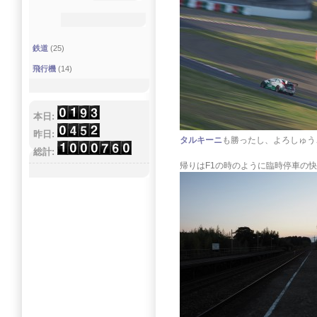
鉄道
(25)
飛行機
(14)
本日:
昨日:
タルキーニ
も勝ったし、よろしゅう
総計:
帰りはF1の時のように臨時停車の