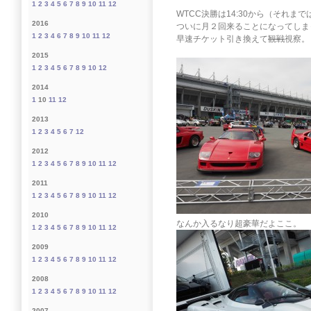
1
2
3
4
5
6
7
8
9
10
11
12
WTCC決勝は14:30から（それ
2016
ついに月２回来ることになってしま
1
2
3
4
6
7
8
9
10
11
12
早速チケット引き換えて
観戦
視察。
2015
1
2
3
4
5
6
7
8
9
10
12
2014
1
10
11
12
2013
1
2
3
4
5
6
7
12
2012
1
2
3
4
5
6
7
8
9
10
11
12
2011
1
2
3
4
5
6
7
8
9
10
11
12
2010
なんか入るなり超豪華だよここ。
1
2
3
4
5
6
7
8
9
10
11
12
2009
1
2
3
4
5
6
7
8
9
10
11
12
2008
1
2
3
4
5
6
7
8
9
10
11
12
2007