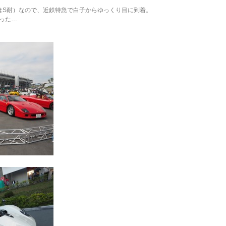
まではS耐）なので、近鉄特急で白子からゆっくり目に到着。
った…