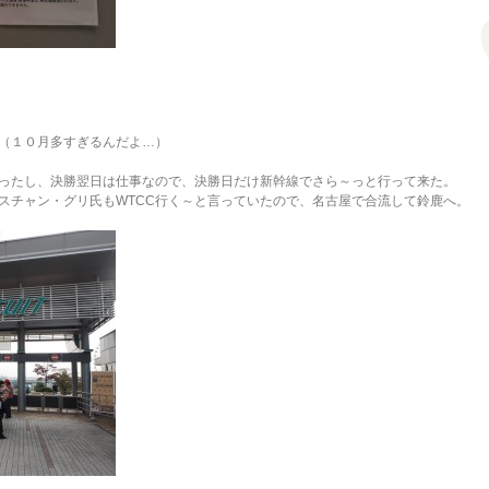
（１０月多すぎるんだよ…）
ったし、決勝翌日は仕事なので、決勝日だけ新幹線でさら～っと行って来た。
スチャン・グリ氏もWTCC行く～と言っていたので、名古屋で合流して鈴鹿へ。