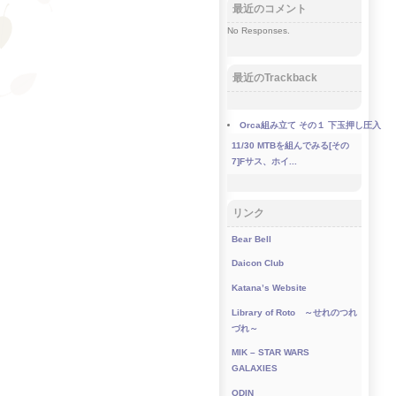
最近のコメント
No Responses.
最近のTrackback
Orca組み立て その１ 下玉押し圧入
11/30
MTBを組んでみる[その
7]Fサス、ホイ...
リンク
Bear Bell
Daicon Club
Katana’s Website
Library of Roto ～せれのつれ
づれ～
MIK – STAR WARS
GALAXIES
ODIN