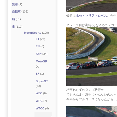
無線
(1)
自転車
(133)
優勝は
ホセ・マリア・ロペス
。今年
船
(51)
２レース目は期待(?)を込めて２コ
車
(112)
MotorSports
(100)
F1
(27)
FN
(6)
Kart
(34)
MotoGP
(7)
SF
(1)
SuperGT
(13)
相変わらずのダンゴ状態ｗ
WEC
(6)
でもあんまり派手にやんないのね～
今年からフルコースになったから、
WRC
(7)
WTCC
(4)