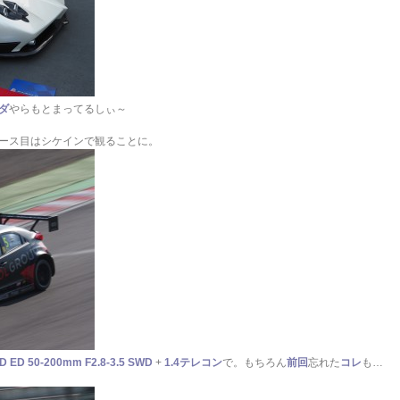
ダ
やらもとまってるしぃ～
ース目はシケインで観ることに。
D ED 50-200mm F2.8-3.5 SWD
+
1.4テレコン
で。もちろん
前回
忘れた
コレ
も…