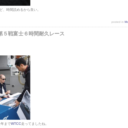
ど、時間読めるから良い。
posted in
Mo
手権第５戦富士６時間耐久レース
は去年まで
WTCC
走ってましたね。