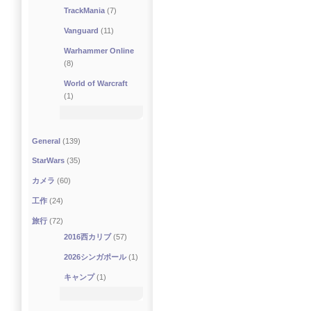
TrackMania
(7)
Vanguard
(11)
Warhammer Online
(8)
World of Warcraft
(1)
General
(139)
StarWars
(35)
カメラ
(60)
工作
(24)
旅行
(72)
2016西カリブ
(57)
2026シンガポール
(1)
キャンプ
(1)