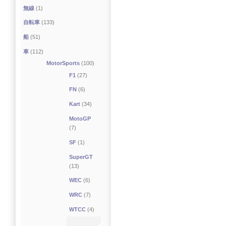
無線
(1)
自転車
(133)
船
(51)
車
(112)
MotorSports
(100)
F1
(27)
FN
(6)
Kart
(34)
MotoGP
(7)
SF
(1)
SuperGT
(13)
WEC
(6)
WRC
(7)
WTCC
(4)