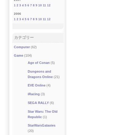
1
2
3
4
5
6
7
8
9
10
11
12
2006
1
2
3
4
5
6
7
8
9
10
11
12
カテゴリー
Computer
(62)
Game
(104)
Age of Conan
(5)
Dungeons and
Dragons Online
(21)
EVE Online
(4)
iRacing
(3)
SEGA RALLY
(6)
Star Wars: The Old
Republic
(1)
StarWarsGalaxies
(20)