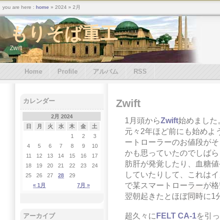
you are here :
home
» 2024 » 2月
もりそば重工
Zwift
Home
Profile
アルバム
RSS
Zwift
カレンダー
2月 2024
1月頭から
Zwift
始めました
日
月
火
水
木
金
土
元々2年ほど前にも始めよ
1
2
3
ートローラーのお値段がそ
4
5
6
7
8
9
10
かも思っていたのでしばら
11
12
13
14
15
16
17
肪肝が発覚したり、血糖値
18
19
20
21
22
23
24
していたりして、これはイカ
25
26
27
28
29
で某スマートローラーが格
« 1月
7月 »
翌朝起きたとほぼ同時に1
超久々に
FELT CA-1
を引っ
アーカイブ