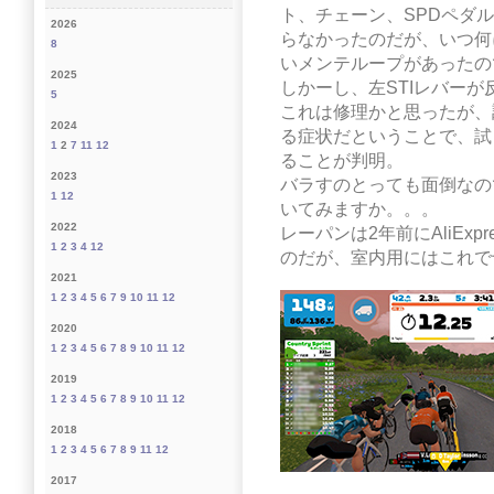
ト、チェーン、SPDペダ
2026
らなかったのだが、いつ何
8
いメンテループがあったの
2025
しかーし、左STIレバーが
5
これは修理かと思ったが、
2024
る症状だということで、試
1
2
7
11
12
ることが判明。
2023
バラすのとっても面倒なの
1
12
いてみますか。。。
2022
レーパンは2年前にAliExp
1
2
3
4
12
のだが、室内用にはこれで
2021
1
2
3
4
5
6
7
9
10
11
12
2020
1
2
3
4
5
6
7
8
9
10
11
12
2019
1
2
3
4
5
6
7
8
9
10
11
12
2018
1
2
3
4
5
6
7
8
9
11
12
2017