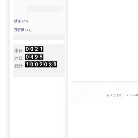
鉄道
(25)
飛行機
(14)
本日:
昨日:
総計:
もりそば重工 is proudly