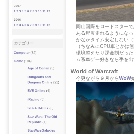
2007
1
2
3
4
5
6
7
8
9
10
11
12
2006
1
2
3
4
5
6
7
8
9
10
11
12
岡山国際をロードスターで
ある程度走れるようになっ
かなかタイム安定しない（
カテゴリー
（ちなみにCPU車とかは
環境整えたり課金制だった
Computer
(62)
ム系車ゲー好きなら手を出
Game
(104)
Age of Conan
(5)
World of Warcraft
Dungeons and
今更ながら９月から
WoW
Dragons Online
(21)
EVE Online
(4)
iRacing
(3)
SEGA RALLY
(6)
Star Wars: The Old
Republic
(1)
StarWarsGalaxies