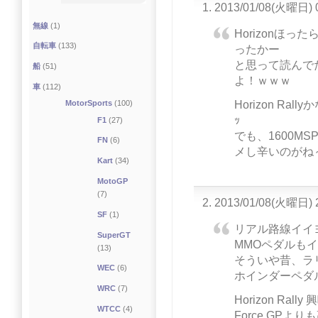
2013/01/08(火曜日) 
無線
(1)
Horizonほ
自転車
(133)
ったかー
と思って読んで
船
(51)
よ！ｗｗｗ
車
(112)
Horizon Ra
MotorSports
(100)
ｯ
F1
(27)
でも、1600M
FN
(6)
メし辛いのがね～(
Kart
(34)
MotoGP
(7)
2013/01/08(火曜日) 
SF
(1)
リアル路線イイ
SuperGT
MMOペダルも
(13)
そういや昔、ラ
WEC
(6)
ホインダーペダ
WRC
(7)
Horizon Ral
WTCC
(4)
Force GPよ