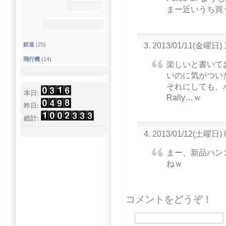
まー近いうち買
2013/01/11(金曜日) 
鉄道
(25)
飛行機
(14)
楽しいと書いて
いのに気がつい
それにしても、ハ
本日:
Rally…ｗ
昨日:
総計:
2013/01/12(土曜日) 
まー、新品ハンコ
ねｗ
コメントをどうぞ！