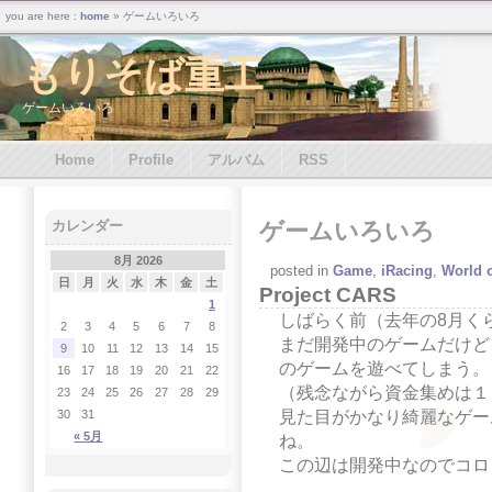
you are here :
home
» ゲームいろいろ
もりそば重工
ゲームいろいろ
Home
Profile
アルバム
RSS
ゲームいろいろ
カレンダー
8月 2026
posted in
Game
,
iRacing
,
World o
日
月
火
水
木
金
土
Project CARS
1
しばらく前（去年の8月く
2
3
4
5
6
7
8
まだ開発中のゲームだけど
9
10
11
12
13
14
15
のゲームを遊べてしまう。
16
17
18
19
20
21
22
（残念ながら資金集めは１
23
24
25
26
27
28
29
見た目がかなり綺麗なゲー
30
31
« 5月
ね。
この辺は開発中なのでコロ