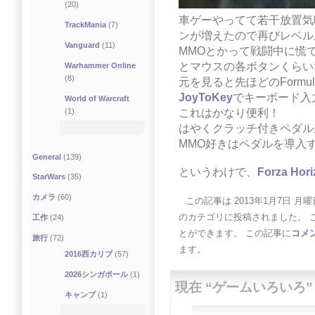
(20)
車ゲーやってて若干放置気
TrackMania
(7)
ンが増えたので再びレベル
Vanguard
(11)
MMOとかって戦闘中に慌
とマウスの各ボタンくらい
Warhammer Online
(8)
元を見ると先ほどのFormul
JoyToKey
でキーボード入
World of Warcraft
(1)
これはかなり便利！
はやくクラッチ付きペダル
MMO好きはペダルを導入
General
(139)
というわけで、
Forza Hor
StarWars
(35)
カメラ
(60)
この記事は 2013年1月7日 月曜日 
のカテゴリに投稿されました。 
工作
(24)
とができます。 この記事に
コメ
旅行
(72)
ます。
2016西カリブ
(57)
2026シンガポール
(1)
現在 “ゲームいろいろ
キャンプ
(1)