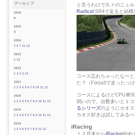
アーカイブ
と言うわけで久々のニュル
Radical
SR4で走ると結構
2026
8
2025
5
2024
1
2
7
11
12
2023
1
12
2022
1
2
3
4
12
コース忘れちゃったなーと
た？（Forza3で走ったっ
2021
1
2
3
4
5
6
7
9
10
11
12
コースによるけどCPU車
2020
弱いので、台数多いと１コ
1
2
3
4
5
6
7
8
9
10
11
12
るシリーズ
のようにカオス
2019
カオス好きは試してみるべ
1
2
3
4
5
6
7
8
9
10
11
12
2018
iRacing
1
2
3
4
5
6
7
8
9
11
12
１２月末から
iRacing
始め