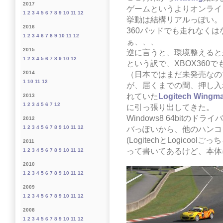
2017
ゲームというよりオンライ
1
2
3
4
5
6
7
8
9
10
11
12
挙動は結構リアルっぽい。
2016
360パッドでも走れなく
1
2
3
4
6
7
8
9
10
11
12
ぁ、、、
2015
逆に言うと、環境整えると
1
2
3
4
5
6
7
8
9
10
12
という訳で、XBOX360で
2014
（日本ではまだ未発売なの
1
10
11
12
が、届くまでの間、押し入
れていた
Logitech Wingma
2013
1
2
3
4
5
6
7
12
に引っ張り出してきた。
Windows8 64bitのド
2012
1
2
3
4
5
6
7
8
9
10
11
12
バっぽいから、他のハンコ
(LogitechとLogicoo
2011
って書いてあるけど、本体に
1
2
3
4
5
6
7
8
9
10
11
12
2010
1
2
3
4
5
6
7
8
9
10
11
12
2009
1
2
3
4
5
6
7
8
9
10
11
12
2008
1
2
3
4
5
6
7
8
9
10
11
12