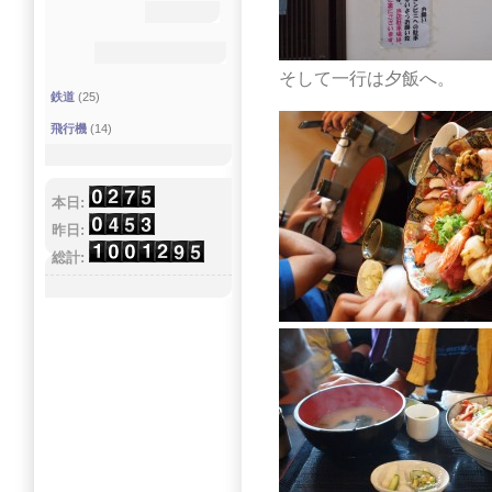
そして一行は夕飯へ。
鉄道
(25)
飛行機
(14)
本日:
昨日:
総計: