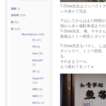
T-Shita先生はコンパ
無線
(1)
ンキ借りて完走。
自転車
(133)
下山してからはまだ時間が
船
(51)
場から水ヶ塚駐車場までの
車
(112)
T-Shita先生、俺、サ
MotorSports
(100)
最後はトミー部長とダジャ
F1
(27)
T-Shita先生をパスし
FN
(6)
ダジャラー、トミー部長、
Kart
(34)
る。
MotoGP
そのままゴール。
(7)
もう疲れてるってｗ
SF
(1)
SuperGT
(13)
WEC
(6)
WRC
(7)
WTCC
(4)