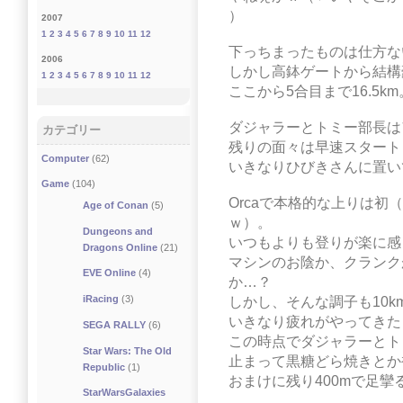
）
2007
1
2
3
4
5
6
7
8
9
10
11
12
下っちまったものは仕方な
2006
しかし高鉢ゲートから結構
1
2
3
4
5
6
7
8
9
10
11
12
ここから5合目まで16.5km
ダジャラーとトミー部長は
カテゴリー
残りの面々は早速スタート
Computer
(62)
いきなりひびきさんに置い
Game
(104)
Orcaで本格的な上りは
Age of Conan
(5)
ｗ）。
Dungeons and
いつもよりも登りが楽に感
Dragons Online
(21)
マシンのお陰か、クランク
EVE Online
(4)
か…？
iRacing
(3)
しかし、そんな調子も10k
いきなり疲れがやってきた
SEGA RALLY
(6)
この時点でダジャラーとト
Star Wars: The Old
止まって黒糖どら焼きとか
Republic
(1)
おまけに残り400mで足攣
StarWarsGalaxies