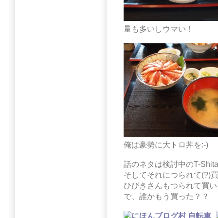
量も多いしウマい！
俺は豪勢に大トロ丼を:-)
話のネタは検討中のT-Shi
そしてそれにつられて(?
ひびきさんもつられて買い
で、誰かもう買った？？