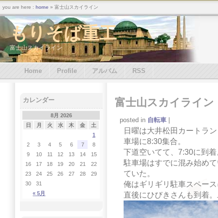
you are here :
home
» 富士山スカイライン
もりそば重工
富士山スカイライン
Home
Profile
アルバム
RSS
富士山スカイライン
カレンダー
8月 2026
posted in
自転車
|
日
月
火
水
木
金
土
日曜は大井松田カートラン
1
車場に8:30集合。
2
3
4
5
6
7
8
下道空いてて、7:30に到着
9
10
11
12
13
14
15
駐車場はすでに混み始めて
16
17
18
19
20
21
22
ていた。
23
24
25
26
27
28
29
俺はギリギリ駐車スペース
30
31
« 5月
直後にひびきさんも到着。