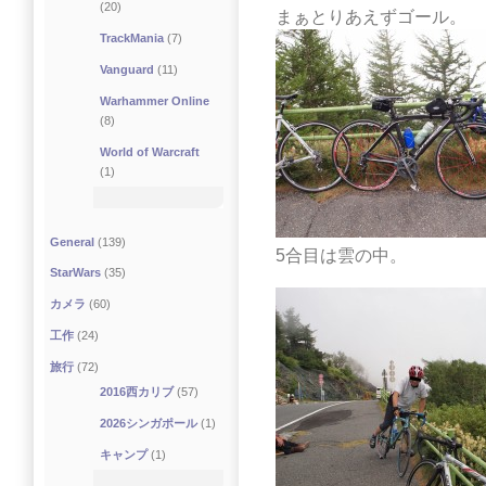
(20)
まぁとりあえずゴール。
TrackMania
(7)
Vanguard
(11)
Warhammer Online
(8)
World of Warcraft
(1)
General
(139)
5合目は雲の中。
StarWars
(35)
カメラ
(60)
工作
(24)
旅行
(72)
2016西カリブ
(57)
2026シンガポール
(1)
キャンプ
(1)