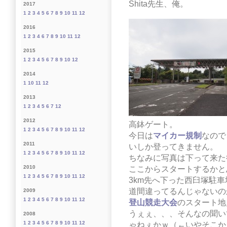
Shita先生、俺。
2017
1
2
3
4
5
6
7
8
9
10
11
12
2016
1
2
3
4
6
7
8
9
10
11
12
2015
1
2
3
4
5
6
7
8
9
10
12
2014
1
10
11
12
2013
1
2
3
4
5
6
7
12
2012
高鉢ゲート。
1
2
3
4
5
6
7
8
9
10
11
12
今日は
マイカー規制
なので
2011
いしか登ってきません。
1
2
3
4
5
6
7
8
9
10
11
12
ちなみに写真は下って来た
2010
ここからスタートするかと
1
2
3
4
5
6
7
8
9
10
11
12
3km先へ下った西臼塚駐車
道間違ってるんじゃないの
2009
1
2
3
4
5
6
7
8
9
10
11
12
登山競走大会
のスタート地
うぇぇ、、、そんなの聞い
2008
1
2
3
4
5
6
7
8
9
10
11
12
ゃねぇかｗ（←いやそこか