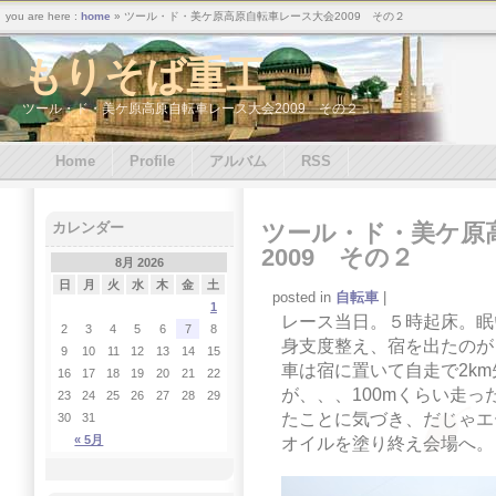
you are here :
home
» ツール・ド・美ケ原高原自転車レース大会2009 その２
もりそば重工
ツール・ド・美ケ原高原自転車レース大会2009 その２
Home
Profile
アルバム
RSS
ツール・ド・美ケ原
カレンダー
2009 その２
8月 2026
日
月
火
水
木
金
土
posted in
自転車
|
1
レース当日。５時起床。眠
2
3
4
5
6
7
8
身支度整え、宿を出たのが
9
10
11
12
13
14
15
車は宿に置いて自走で2k
16
17
18
19
20
21
22
が、、、100mくらい走
23
24
25
26
27
28
29
たことに気づき、だじゃエ
30
31
« 5月
オイルを塗り終え会場へ。