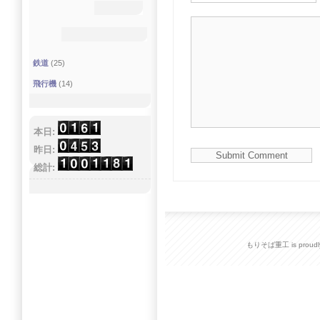
鉄道
(25)
飛行機
(14)
本日:
昨日:
総計:
もりそば重工 is proudly