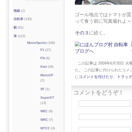
無線
(1)
ゴール地点ではトマトが貰
自転車
(133)
って食う前に写真撮れよ＜
船
(51)
その３
に続く。
車
(112)
MotorSports
(100)
F1
(27)
FN
(6)
この記事は 2009年6月30日 火曜日
Kart
(34)
た。 この記事に付けられたコメ
MotoGP
に
コメントを付けたり
、
トラッ
(7)
SF
(1)
コメントをどうぞ！
SuperGT
(13)
WEC
(6)
WRC
(7)
WTCC
(4)