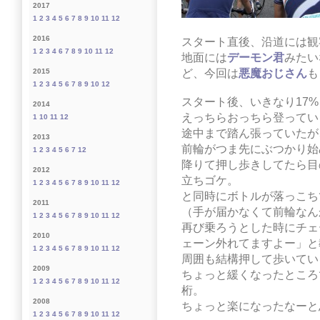
2017
1
2
3
4
5
6
7
8
9
10
11
12
2016
スタート直後、沿道には観
1
2
3
4
6
7
8
9
10
11
12
地面には
デーモン君
みたい
ど、今回は
悪魔おじさん
も
2015
1
2
3
4
5
6
7
8
9
10
12
スタート後、いきなり17
2014
えっちらおっちら登ってい
1
10
11
12
途中まで踏ん張っていたが
2013
前輪がつま先にぶつかり始
1
2
3
4
5
6
7
12
降りて押し歩きしてたら目
2012
立ちゴケ。
1
2
3
4
5
6
7
8
9
10
11
12
と同時にボトルが落っこち
2011
（手が届かなくて前輪なん
1
2
3
4
5
6
7
8
9
10
11
12
再び乗ろうとした時にチェ
2010
ェーン外れてますよー」と
1
2
3
4
5
6
7
8
9
10
11
12
周囲も結構押して歩いてい
2009
ちょっと緩くなったところ
1
2
3
4
5
6
7
8
9
10
11
12
桁。
2008
ちょっと楽になったなーと
1
2
3
4
5
6
7
8
9
10
11
12