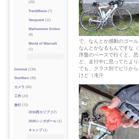
(20)
TrackMania
(7)
Vanguard
(11)
Warhammer Online
(8)
で、なんとか感動のゴール
World of Warcraft
なんとかなるもんですな（
(1)
序盤のペースで行くと、恐
ど、走行中に思ってたより
でも、クラス別でビリから
General
(139)
けど（滝汗
StarWars
(35)
カメラ
(60)
工作
(24)
旅行
(72)
2016西カリブ
(57)
2026シンガポール
(1)
キャンプ
(1)