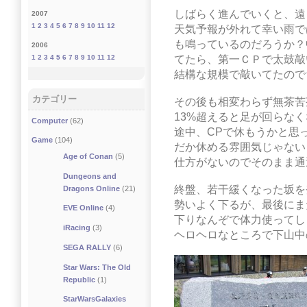
しばらく進んでいくと、遠
2007
1
2
3
4
5
6
7
8
9
10
11
12
天気予報が外れて幸い雨で
も鳴っているのだろうか？
2006
てたら、第一ＣＰで太鼓敲
1
2
3
4
5
6
7
8
9
10
11
12
結構な規模で敲いてたので
カテゴリー
その後も相変わらず無茶苦
13%超えると足が回らな
Computer
(62)
途中、CPで休もうかと思
Game
(104)
だか休める雰囲気じゃない
Age of Conan
(5)
仕方がないのでそのまま通
Dungeons and
終盤、若干緩くなった坂を
Dragons Online
(21)
勢いよく下るが、最後にま
EVE Online
(4)
下りなんぞで体力使ってし
iRacing
(3)
ヘロヘロなところで下山中
SEGA RALLY
(6)
Star Wars: The Old
Republic
(1)
StarWarsGalaxies