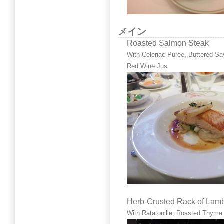
メイン
Roasted Salmon Steak
With Celeriac Purée, Buttered Sa
Red Wine Jus
Herb-Crusted Rack of Lam
With Ratatouille, Roasted Thym