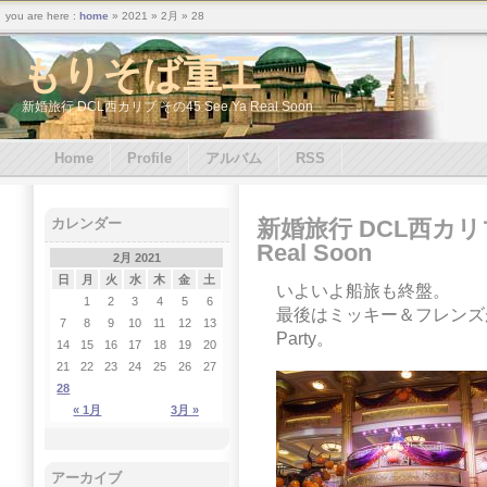
you are here :
home
» 2021 » 2月 » 28
もりそば重工
新婚旅行 DCL西カリブ その45 See Ya Real Soon
Home
Profile
アルバム
RSS
新婚旅行 DCL西カリブ 
カレンダー
Real Soon
2月 2021
日
月
火
水
木
金
土
いよいよ船旅も終盤。
1
2
3
4
5
6
最後はミッキー＆フレンズがお別
7
8
9
10
11
12
13
Party。
14
15
16
17
18
19
20
21
22
23
24
25
26
27
28
« 1月
3月 »
アーカイブ