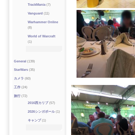
TrackMania
(7)
Vanguard
(11)
Warhammer Online
(8)
World of Warcraft
(1)
General
(139)
StarWars
(35)
カメラ
(60)
工作
(24)
旅行
(72)
2016西カリブ
(57)
2026シンガポール
(1)
キャンプ
(1)