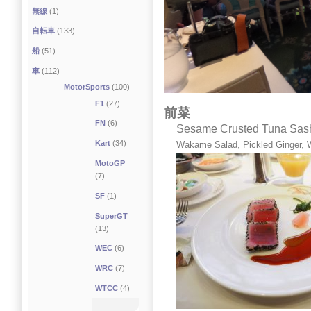
無線
(1)
自転車
(133)
船
(51)
車
(112)
MotorSports
(100)
F1
(27)
前菜
FN
(6)
Sesame Crusted Tuna Sas
Kart
(34)
Wakame Salad, Pickled Ginger, 
MotoGP
(7)
SF
(1)
SuperGT
(13)
WEC
(6)
WRC
(7)
WTCC
(4)