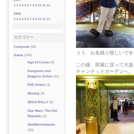
1
2
3
4
5
6
7
8
9
10
11
12
2006
1
2
3
4
5
6
7
8
9
10
11
12
カテゴリー
Computer
(62)
うう、お名残り惜しいです
Game
(104)
Age of Conan
(5)
この後、部屋に戻って大急
チャンテッドガーデンへ。
Dungeons and
Dragons Online
(21)
EVE Online
(4)
iRacing
(3)
SEGA RALLY
(6)
Star Wars: The Old
Republic
(1)
StarWarsGalaxies
(20)