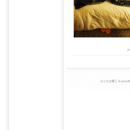
p
もりそば重工 is proudly