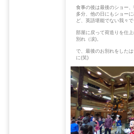
食事の後は最後のショー、Unfor
多分、他の日にもショーに
ど、英語堪能でない我々で
部屋に戻って荷造りを仕上げ
別れ（涙)。
で、最後のお別れをしたはずのSee
に(笑)