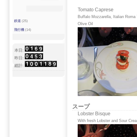
Tomato Caprese
Buffalo Mozzarella, Italian Roma 
鉄道
(25)
Olive Oil
飛行機
(14)
本日:
昨日:
総計:
スープ
Lobster Bisque
With fresh Lobster and Sour Cre