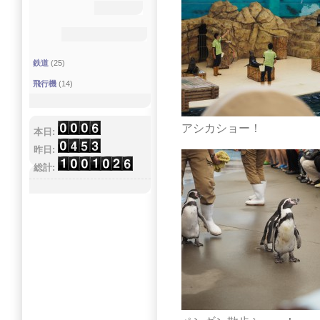
鉄道
(25)
飛行機
(14)
アシカショー！
本日:
昨日:
総計: