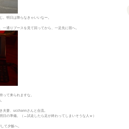
じ。明日は降らなきゃいいなー。
、一通りブースを見て回ってから、一足先に宿へ。
持って来られますな。
ね。
き夫妻、ucchannさんと合流。
明日の準備。（←試走したら足が終わってしまいそうな人ｗ）
押して夕飯へ。