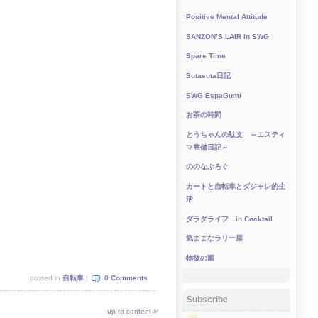
Positive Mental Attitude
SANZON’S LAIR in SWG
Spare Time
Sutasuta日記
SWG EspaGumi
お茶の時間
とうちゃんの駄文 ～エスティ
マ整備日記～
ののなぶろぐ
カートと自転車とダジャレ的生
活
ダラダライフ in Cocktail
気ままなラリー屋
物欲の園
posted in
自転車
|
0 Comments
Subscribe
up to content
»