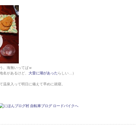
う。海無いってばｗ
地名があるけど、
大昔に湖があった
らしい…）
て温泉入って明日に備えて早めに就寝。