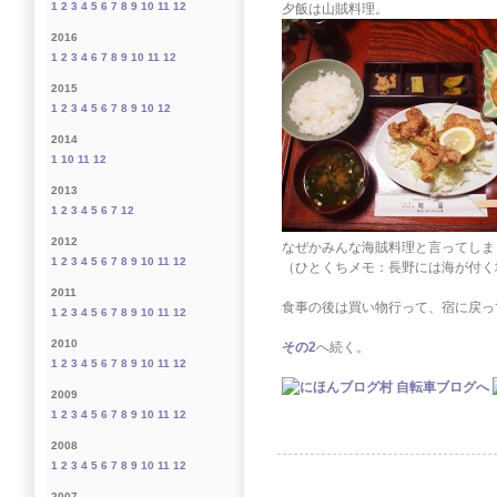
1
2
3
4
5
6
7
8
9
10
11
12
夕飯は山賊料理。
2016
1
2
3
4
6
7
8
9
10
11
12
2015
1
2
3
4
5
6
7
8
9
10
12
2014
1
10
11
12
2013
1
2
3
4
5
6
7
12
2012
なぜかみんな海賊料理と言ってしま
1
2
3
4
5
6
7
8
9
10
11
12
（ひとくちメモ：長野には海が付く
2011
食事の後は買い物行って、宿に戻っ
1
2
3
4
5
6
7
8
9
10
11
12
2010
その2
へ続く。
1
2
3
4
5
6
7
8
9
10
11
12
2009
1
2
3
4
5
6
7
8
9
10
11
12
2008
1
2
3
4
5
6
7
8
9
10
11
12
2007