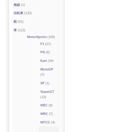
無線
(1)
自転車
(133)
船
(51)
車
(112)
MotorSports
(100)
F1
(27)
FN
(6)
Kart
(34)
MotoGP
(7)
SF
(1)
SuperGT
(13)
WEC
(6)
WRC
(7)
WTCC
(4)