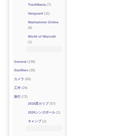
TrackMania
(7)
Vanguard
(11)
Warhammer Online
(8)
World of Warcraft
(1)
General
(139)
StarWars
(35)
カメラ
(60)
工作
(24)
旅行
(72)
2016西カリブ
(57)
2026シンガポール
(1)
キャンプ
(1)