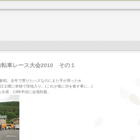
転車レース大会2010 その１
参戦。去年で懲りたハズなのにまた手が滑ったw
日土曜に単独で現地入り。(これが後に功を奏す事に…)
を出発、13時半頃に会場到着。