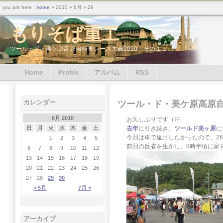
you are here :
home
» 2010 » 6月 » 29
もりそば重工
ツール・ド・美ケ原高原自転車レース大会2010 その１
Home
Profile
アルバム
RSS
カレンダー
ツール・ド・美ケ原高原自
6月 2010
お久しぶりです（汗
去年
に引き続き、
ツールド美ヶ原
に
日
月
火
水
木
金
土
今回は車で遠出したかったので、26
1
2
3
4
5
前回の反省を生かし、8時半頃に家
6
7
8
9
10
11
12
13
14
15
16
17
18
19
20
21
22
23
24
25
26
27
28
29
30
« 5月
7月 »
アーカイブ