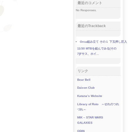
最近のコメント
No Responses.
最近のTrackback
Orca組み立て その１ 下玉押し圧入
11/30
MTBを組んでみる[その
7]Fサス、ホイ...
リンク
Bear Bell
Daicon Club
Katana’s Website
Library of Roto ～せれのつれ
づれ～
MIK – STAR WARS
GALAXIES
ODIN