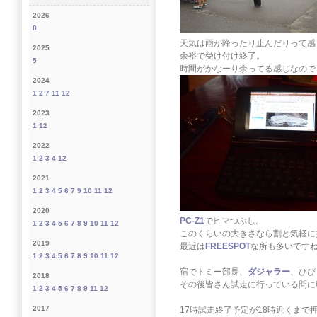
2026
8
天気は雨が降ったり止んだりって感
2025
余裕で受け付け終了。
5
時間がかなーり余ってる感じなので
2024
1
2
7
11
12
2023
1
12
2022
1
2
3
4
12
2021
1
2
3
4
5
6
7
9
10
11
12
2020
PC-Z1
でヒマつぶし。
1
2
3
4
5
6
7
8
9
10
11
12
このくらいの大きさなら割と気軽に
2019
最近は
FREESPOT
な所も多いです
1
2
3
4
5
6
7
8
9
10
11
12
宿でトミー部長、
ダジャラー
、ひび
2018
その後皆さん試走に行っている間に
1
2
3
4
5
6
7
8
9
11
12
2017
17時試走終了予定が18時近くまで