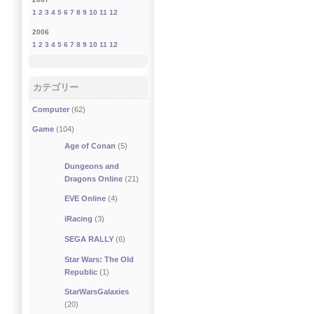
1
2
3
4
5
6
7
8
9
10
11
12
2006
1
2
3
4
5
6
7
8
9
10
11
12
カテゴリー
Computer
(62)
Game
(104)
Age of Conan
(5)
Dungeons and
Dragons Online
(21)
EVE Online
(4)
iRacing
(3)
SEGA RALLY
(6)
Star Wars: The Old
Republic
(1)
StarWarsGalaxies
(20)