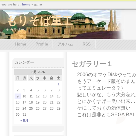
you are here :
home
» game
もりそば重工
セガラリー１
Home
Profile
アルバム
RSS
セガラリー１
カレンダー
8月 2026
2006のオマケDiskやって
日
月
火
水
木
金
土
もうアーケード版そのまん
1
ってエミュレータ？）
2
3
4
5
6
7
8
悲しいかな、もう大分忘れか
9
10
11
12
13
14
15
とにかくすげー良い出来…
16
17
18
19
20
21
22
ケにしておくの勿体無い
23
24
25
26
27
28
29
これは是非ともSEGA RA
30
31
« 5月