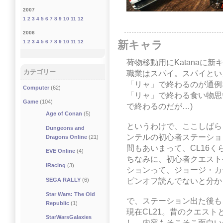
2007
1
2
3
4
5
6
7
8
9
10
11
12
2006
新キャラ
1
2
3
4
5
6
7
8
9
10
11
12
荷物移動用にKatanaに
カテゴリー
職業はスパイ。スパイとい
「リャ」で終わるのが通例な
Computer
(62)
「リャ」で終わる食い物思い
Game
(104)
で終わるのだが…)
Age of Conan
(5)
というわけで、ここしばら
Dungeons and
ンテルの初心者ステーショ
Dragons Online
(21)
間もあいまって、CL16く
EVE Online
(4)
ちなみに、初心者クエスト
iRacing
(3)
ションって、ジョージ・カ
SEGA RALLY
(6)
ピンオフ読んでないと分か
Star Wars: The Old
で、ステーション出た後も、
Republic
(1)
現在CL21。昔のクエス
StarWarsGalaxies
し、内容もそこそこ面白い