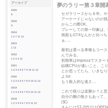
アーカイブ
夢のラリー第３章開
2026
セガラリー２から８年。や
8
アーケードじゃないのが残
2025
からこの際OK。
5
プレーしての第一印象は、
2024
画面もGT4なんかと比べ
1
2
7
11
12
ぁ…。
2023
1
12
最初は選べる車種もコース
んでみる。
2022
1
2
3
4
12
初期車はImprezaでス
結構CPUが速いこと。こ
2021
1
2
3
4
5
6
7
9
10
11
12
とか思ってたら、いきなり憧
よ:lol:
2020
もう殺人的な速さ…
1
2
3
4
5
6
7
8
9
10
11
12
2019
これで残りは楽勝か？と思
1
2
3
4
5
6
7
8
9
10
11
12
自分の腕の無さもあって、
2018
(笑)
1
2
3
4
5
6
7
8
9
11
12
さらにはST-205ではO