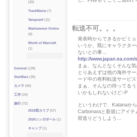
(20)
TrackMania
(7)
Vanguard
(11)
転送不可。。。
Warhammer Online
(8)
発表時からできるかビミョ
World of Warcraft
いうか、既にキャラクター
(1)
ないとの事…
http://www.japan.ea.co
まぁ、なんとなくそんな気
General
(139)
とりあえずは他の海外サー
StarWars
(35)
ード中の有料転送サービス
まぁ、そんなの待ってるう
カメラ
(60)
いかもしれないけど:-P
工作
(24)
旅行
(72)
というわけで、Katanaから
2016西カリブ
(57)
Carbonaraと新規にア
荷造りどうしよう…
2026シンガポール
(1)
キャンプ
(1)