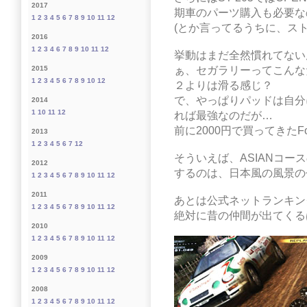
2017
期車のパーツ購入も必要な
1
2
3
4
5
6
7
8
9
10
11
12
(とか言ってるうちに、スト
2016
1
2
3
4
6
7
8
9
10
11
12
挙動はまだ全然慣れてない
ぁ、セガラリーってこんな
2015
1
2
3
4
5
6
7
8
9
10
12
２よりは滑る感じ？
で、やっぱりパッドは自分
2014
1
10
11
12
れば最強なのだが…
前に2000円で買ってきたFor
2013
1
2
3
4
5
6
7
12
そういえば、ASIANコ
2012
するのは、日本風の風景の
1
2
3
4
5
6
7
8
9
10
11
12
2011
あとは公式ネットランキン
1
2
3
4
5
6
7
8
9
10
11
12
絶対に昔の仲間が出てくる
2010
1
2
3
4
5
6
7
8
9
10
11
12
2009
1
2
3
4
5
6
7
8
9
10
11
12
2008
1
2
3
4
5
6
7
8
9
10
11
12