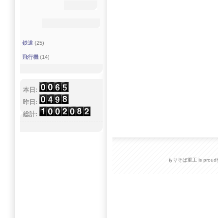
鉄道
(25)
飛行機
(14)
本日:
昨日:
総計:
もりそば重工 is proudly