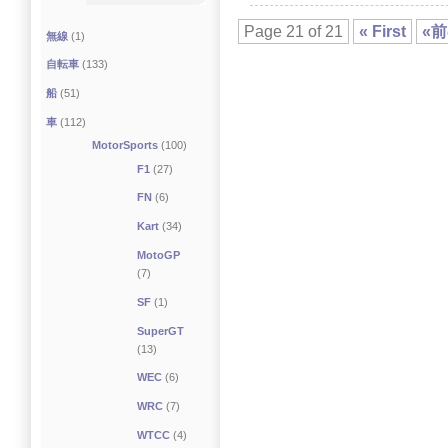
Page 21 of 21
« First
«
無線
(1)
自転車
(133)
船
(51)
車
(112)
MotorSports
(100)
F1
(27)
FN
(6)
Kart
(34)
MotoGP
(7)
SF
(1)
SuperGT
(13)
WEC
(6)
WRC
(7)
WTCC
(4)