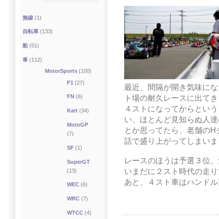
無線
(1)
自転車
(133)
船
(51)
車
(112)
MotorSports
(100)
F1
(27)
最近、間隔が開き気味にな
FN
(6)
ト場の耐久レースに出てき
４ストになってからという
Kart
(34)
い、ほとんど見知らぬ人達
MotoGP
とか思ってたら、老舗のH
(7)
話で盛り上がってしまいま
SF
(1)
レースのほうは予選３位、
SuperGT
いまだに２スト時代の走り
(13)
あと、４スト車はハンドル重過
WEC
(6)
WRC
(7)
WTCC
(4)