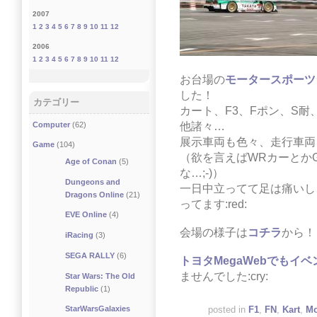
2007
1
2
3
4
5
6
7
8
9
10
11
12
2006
1
2
3
4
5
6
7
8
9
10
11
12
お台場の
モータースポーツ
した！
カテゴリー
カート、F3、Fポン、S耐
Computer
(62)
他諸々…
展示車両も色々、走行車両
Game
(104)
（欲を言えばWRカーとかG
Age of Conan
(5)
な…;-)）
Dungeons and
一日中立ってて足は痛いし
Dragons Online
(21)
ってます:red:
EVE Online
(4)
会場の様子は
コチラ
から！
iRacing
(3)
SEGA RALLY
(6)
トヨタMegaWebでもイベ
ませんでした:cry:
Star Wars: The Old
Republic
(1)
StarWarsGalaxies
posted in
F1
,
FN
,
Kart
,
Mo