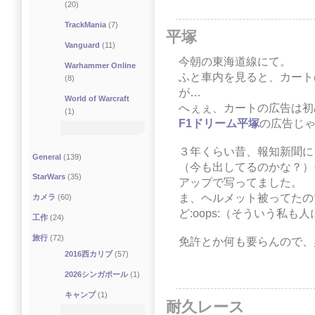
(20)
TrackMania
(7)
平塚
Vanguard
(11)
今朝の東海道線にて。
Warhammer Online
ふと車内を見ると、カート
(8)
が…
World of Warcraft
へぇぇ、カートの広告は初
(1)
F1ドリーム平塚
の広告じゃな
３年くらい昔、報知新聞に
General
(139)
（今も出してるのかな？）
StarWars
(35)
アップで写ってました。
ま、ヘルメット被ってたの
カメラ
(60)
ど:oops:（そういう私
工作
(24)
旅行
(72)
免許とか何も要らんので、
2016西カリブ
(57)
2026シンガポール
(1)
キャンプ
(1)
耐久レース