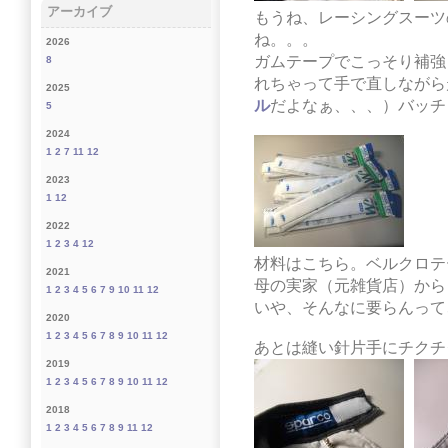
アーカイブ
もうね、レーシングスーツ
ね。。。
2026
ガムテープでこっそり補強
8
れちゃって手で直しながら
2025
ル
だよなぁ、、、）バッチ
5
2024
1
2
7
11
12
2023
1
12
2022
1
2
3
4
12
材料はこちら。ベルクロテ
2021
母の実家（元雑貨店）から
1
2
3
4
5
6
7
9
10
11
12
いや、そんなに要らんって
2020
1
2
3
4
5
6
7
8
9
10
11
12
あとは縫い針片手にチクチ
2019
1
2
3
4
5
6
7
8
9
10
11
12
2018
1
2
3
4
5
6
7
8
9
11
12