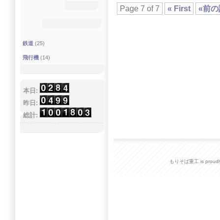
Page 7 of 7
« First
«前の
鉄道
(25)
飛行機
(14)
本日:
昨日:
総計:
もりそば重工 is proudly