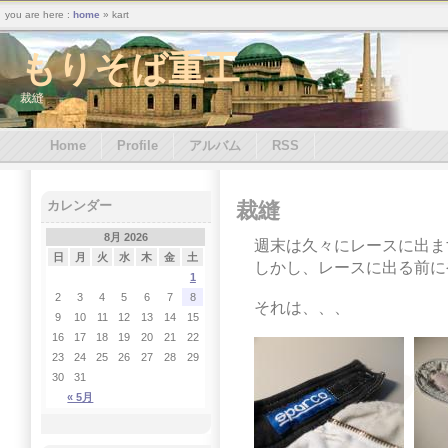
you are here :
home
» kart
もりそば重工
裁縫
Home
Profile
アルバム
RSS
裁縫
カレンダー
8月 2026
週末は久々にレースに出ま
日
月
火
水
木
金
土
しかし、レースに出る前に
1
2
3
4
5
6
7
8
それは、、、
9
10
11
12
13
14
15
16
17
18
19
20
21
22
23
24
25
26
27
28
29
30
31
« 5月